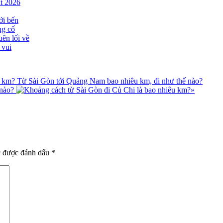
t 2026
ới bến
ng cố
ên lối về
 vui
Từ Sài Gòn tới Quảng Nam bao nhiêu km, đi như thế nào?
 nào?
»
c được đánh dấu
*