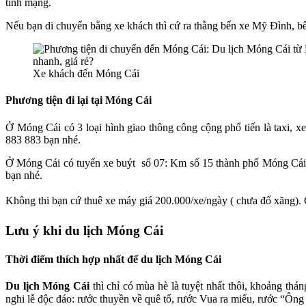
tính mạng.
Nếu bạn di chuyển bằng xe khách thì cứ ra thằng bến xe Mỹ Đìn
Xe khách đến Móng Cái
Phương tiện đi lại tại Móng Cái
Ở Móng Cái có 3 loại hình giao thông công cộng phổ tiến là taxi, x
883 883 bạn nhé.
Ở Móng Cái có tuyến xe buýt số 07: Km số 15 thành phố Móng Cái – 
bạn nhé.
Không thi bạn cứ thuê xe máy giá 200.000/xe/ngày ( chưa đổ xăng). C
Lưu ý khi du lịch Móng Cái
Thời điểm thích hợp nhất để du lịch Móng Cái
Du lịch Móng Cái
thì chỉ có mùa hè là tuyệt nhất thôi, khoảng thá
nghi lễ độc đáo: rước thuyền về quê tổ, rước Vua ra miếu, rước “Ôn