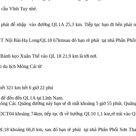
a cầu Vĩnh Tuy nhé.
ng phải để nhập vào đường QL1A 25,3 km. Tiếp tục bạn đi bên phả
DCT Nội Bài-Hạ Long/QL18 67kmsau đó bạn rẽ phải tại nhà Phân Phối 
ất Bánh kẹo Xuân Thế vào QL 18 21,9 km là tới nơi.
hết 321 km hết 6 giờ 22 phú
i để đến đến QL1A tại Lĩnh Nam.
g Cái. Quãng đường này bạn sẽ đi mất khoảng 5 giờ 55 phút. Quãng 
T04 khoảng 74km, tiếp tục đi về hướng QL10 1,1 km,rẽ trái vào QL10
8 khoảng 66,8 km, sau đó bạn rẽ phải tại nhà Phân Phối Sơn Thanh