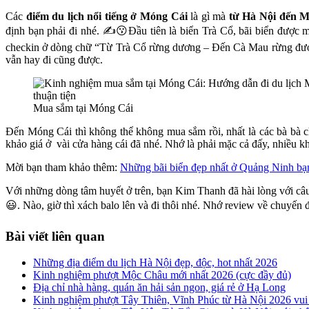
Các
điểm du lịch nổi tiếng ở Móng Cái
là gì mà
từ Hà Nội đến M
định bạn phải đi nhé. ✍😗Đầu tiên là biển Trà Cổ, bãi biển được 
checkin ở dòng chữ “Từ Trà Cổ rừng dương – Đến Cà Mau rừng đướ
vẫn hay đi cũng được.
Mua sắm tại Móng Cái
Đến Móng Cái thì không thể không mua sắm rồi, nhất là các bà bà c
khảo giá ở vài cửa hàng cái đã nhé. Nhớ là phải mặc cả đấy, nhiều khi
Mời bạn tham khảo thêm:
Những bãi biển đẹp nhất ở Quảng Ninh bạ
Với những dòng tâm huyết ở trên, bạn Kim Thanh đã hài lòng với câ
😃. Nào, giờ thì xách balo lên và đi thôi nhé. Nhớ review về chuyến
Bài viết liên quan
Những địa điểm du lịch Hà Nội đẹp, độc, hot nhất 2026
Kinh nghiệm phượt Mộc Châu mới nhất 2026 (cực đầy đủ)
Địa chỉ nhà hàng, quán ăn hải sản ngon, giá rẻ ở Hạ Long
Kinh nghiệm phượt Tây Thiên, Vĩnh Phúc từ Hà Nội 2026 vui