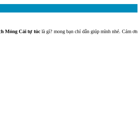
ch Móng Cái tự túc
là gì? mong bạn chỉ dẫn giúp mình nhé. Cảm ơn