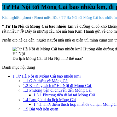
Từ Hà Nội tới Móng Cái bao nhiêu km, đi 
Kinh nghiệm phượt
/
Phượt miền Bắc
/ Từ Hà Nội tới Móng Cái bao nhiêu km
“
Từ Hà Nội đi Móng Cái bao nhiêu km
và đường đi có khó khôn
rất nhiều!”😘 Đây là những câu hỏi mà bạn Kim Thanh gửi về cho mì
Nhân dịp hè đã đến, người người nhà nhà đi biển thì mình cũng xin t
Du lịch Móng Cái từ Hà Nội như thế nào?
Danh mục nội dung
1
Từ Hà Nội đi Móng Cái bao nhiêu km?
1.1
Giới thiệu về Móng Cái
1.2
Khoảng cách từ Hà Nội đi Móng Cái
1.3
Phương tiện di chuyển đến Móng Cái
1.3.1
Phương tiện đi lại tại Móng Cái
1.4
Lưu ý khi du lịch Móng Cái
1.4.1
Thời điểm thích hợp nhất để du lịch Móng C
1.5
Bài viết liên quan