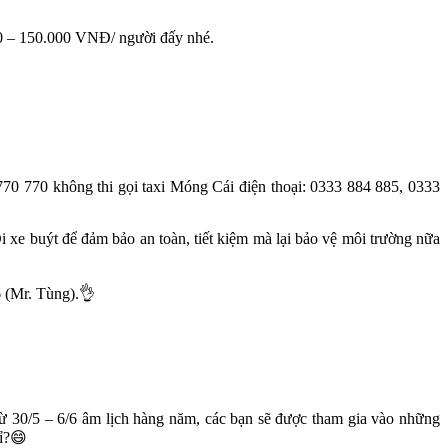
000 – 150.000 VNĐ/ người đấy nhé.
 770 770 không thi gọi taxi Móng Cái điện thoại: 0333 884 885, 0333
xe buýt để đảm bảo an toàn, tiết kiệm mà lại bảo vệ môi trường nữa
6 (Mr. Tùng).👌
 từ 30/5 – 6/6 âm lịch hàng năm, các bạn sẽ được tham gia vào những
hỉ?😄