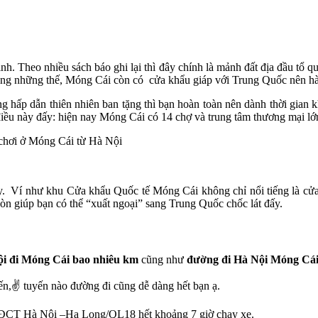
. Theo nhiều sách báo ghi lại thì đây chính là mảnh đất địa đầu tổ qu
ông những thế, Móng Cái còn có cửa khẩu giáp với Trung Quốc nên hàn
ng hấp dẫn thiên nhiên ban tặng thì bạn hoàn toàn nên dành thời gia
điều này đấy: hiện nay Móng Cái có 14 chợ và trung tâm thương mại l
y. Ví như khu Cửa khẩu Quốc tế Móng Cái không chỉ nổi tiếng là cửa
n giúp bạn có thể “xuất ngoại” sang Trung Quốc chốc lát đấy.
ội đi Móng Cái bao nhiêu km
cũng như
đường đi Hà Nội Móng Cá
n,✌ tuyến nào đường đi cũng dễ dàng hết bạn ạ.
a ĐCT Hà Nội –Hạ Long/QL18 hết khoảng 7 giờ chạy xe.