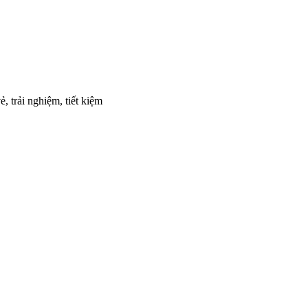
, trải nghiệm, tiết kiệm