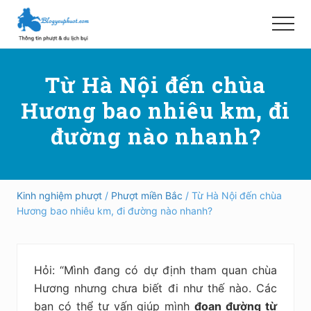
Menu
Skip
Bỏ
to
qua
Menu
main
primary
Hướng
content
sidebar
dẫn
Từ Hà Nội đến chùa
đi
phượt,
Hương bao nhiêu km, đi
du
lịch
đường nào nhanh?
tự
túc
trong
và
ngoài
Kinh nghiệm phượt
/
Phượt miền Bắc
/ Từ Hà Nội đến chùa
nước
Hương bao nhiêu km, đi đường nào nhanh?
an
toàn,
vui
vẻ,
Hỏi: “Mình đang có dự định tham quan chùa
trải
nghiệm,
Hương nhưng chưa biết đi như thế nào. Các
tiết
bạn có thể tư vấn giúp mình
đoạn đường
từ