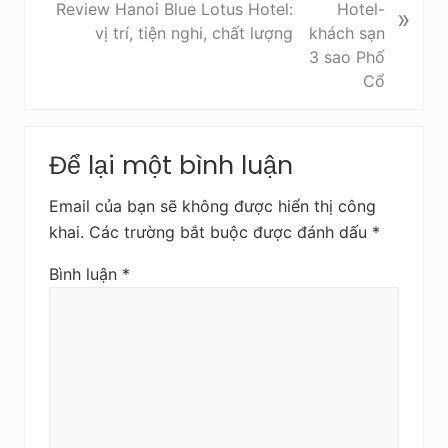
r
i
Review Hanoi Blue Lotus Hotel:
»
ư
v
vị trí, tiện nghi, chất lượng
ớ
i
c
ế
t
s
Reader
a
Để lại một bình luận
Interactions
u
Email của bạn sẽ không được hiển thị công
khai.
Các trường bắt buộc được đánh dấu
*
Bình luận
*