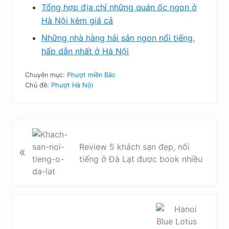
Tổng hợp địa chỉ những quán ốc ngon ở
Hà Nội kèm giá cả
Những nhà hàng hải sản ngon nổi tiếng,
hấp dẫn nhất ở Hà Nội
Chuyên mục:
Phượt miền Bắc
Chủ đề:
Phượt Hà Nội
B
à
Review 5 khách sạn đẹp, nổi
«
i
tiếng ở Đà Lạt được book nhiều
v
i
ế
t
B
t
à