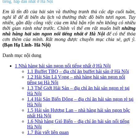
tiếng, hấp dẫn nhất ở Hà Nội
Em là tín đồ của hải sản và thường tranh thủ các dịp cuối tuần,
nghỉ lễ để đi biển du lịch và thưởng thức đồ biển tươi ngon. Tuy
nhiên, gần đây công việc của em khá bận rộn nên không có nhiều
thời gian rảnh như trước. Chính vì thế em rất muốn biết
những
nhà hàng hải sản ngon nổi tiếng nhất ở Hà Nội
để có thể thỏa
cơn thèm của mình. Rất mong được chuyên mục chia sẻ, gợi ý.
(Bạn Hạ Linh- Hà Nội)
Danh mục nội dung
1
Nhà hàng hải sản ngon nổi tiếng nhất ở Hà Nội
1.1
Buffet TBQ – địa chỉ ăn buffet hải sản ở Hà Nội
1.2
Hải Sản Lã Vọng – nhà hàng hải sản ngon nổi
tiếng tại Hà Nội
1.3
Thế Giới Hải Sản – địa chỉ ăn hải sản ngon rẻ tại
Hà Nội
1.4
Hải Sản Biển Đông – địa chỉ ăn hải sản ngon rẻ tại
Hà Nội
1.5
Hải sản Hương Lan – nhà hàng hải sản ngon bậc
nhất Hà Nội
1.6
Nhà hàng Gió Biển – địa chỉ ăn hải sản nổi tiếng
Hà Nội
1.7
Bài viết liên quan