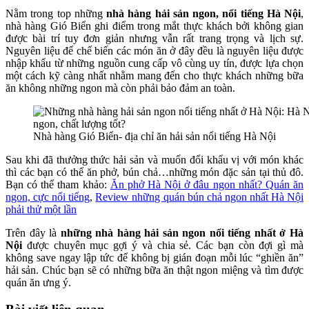
Nằm trong top những
nhà hàng hải sản ngon, nổi tiếng Hà Nội
,
nhà hàng Gió Biển ghi điểm trong mắt thực khách bởi không gian
được bài trí tuy đơn giản nhưng vẫn rất trang trọng và lịch sự.
Nguyên liệu để chế biến các món ăn ở đây đều là nguyên liệu được
nhập khẩu từ những nguồn cung cấp vô cùng uy tín, được lựa chọn
một cách kỹ càng nhất nhằm mang đến cho thực khách những bữa
ăn không những ngon mà còn phải bảo đảm an toàn.
Nhà hàng Gió Biển- địa chỉ ăn hải sản nổi tiếng Hà Nội
Sau khi đã thưởng thức hải sản và muốn đổi khẩu vị với món khác
thì các bạn có thể ăn phở, bún chả…những món đặc sản tại thủ đô.
Bạn có thể tham khảo:
Ăn phở Hà Nội ở đâu ngon nhất? Quán ăn
ngon, cực nổi tiếng
,
Review những quán bún chả ngon nhất Hà Nội
phải thử một lần
Trên đây là
những nhà hàng hải sản ngon nổi tiếng nhất ở Hà
Nội
được chuyên mục gợi ý và chia sẻ. Các bạn còn đợi gì mà
không save ngay lập tức để không bị gián đoạn mỗi lúc “ghiền ăn”
hải sản. Chúc bạn sẽ có những bữa ăn thật ngon miệng và tìm được
quán ăn ưng ý.