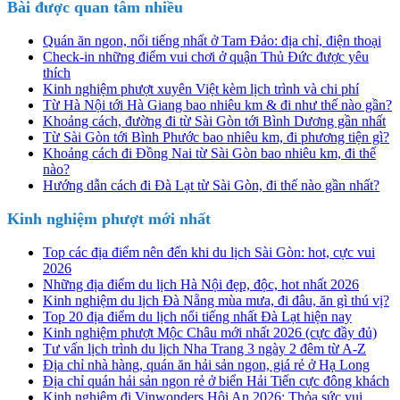
Bài được quan tâm nhiều
Quán ăn ngon, nổi tiếng nhất ở Tam Đảo: địa chỉ, điện thoại
Check-in những điểm vui chơi ở quận Thủ Đức được yêu
thích
Kinh nghiệm phượt xuyên Việt kèm lịch trình và chi phí
Từ Hà Nội tới Hà Giang bao nhiêu km & đi như thế nào gần?
Khoảng cách, đường đi từ Sài Gòn tới Bình Dương gần nhất
Từ Sài Gòn tới Bình Phước bao nhiêu km, đi phương tiện gì?
Khoảng cách đi Đồng Nai từ Sài Gòn bao nhiêu km, đi thế
nào?
Hướng dẫn cách đi Đà Lạt từ Sài Gòn, đi thế nào gần nhất?
Kinh nghiệm phượt mới nhất
Top các địa điểm nên đến khi du lịch Sài Gòn: hot, cực vui
2026
Những địa điểm du lịch Hà Nội đẹp, độc, hot nhất 2026
Kinh nghiệm du lịch Đà Nẵng mùa mưa, đi đâu, ăn gì thú vị?
Top 20 địa điểm du lịch nổi tiếng nhất Đà Lạt hiện nay
Kinh nghiệm phượt Mộc Châu mới nhất 2026 (cực đầy đủ)
Tư vấn lịch trình du lịch Nha Trang 3 ngày 2 đêm từ A-Z
Địa chỉ nhà hàng, quán ăn hải sản ngon, giá rẻ ở Hạ Long
Địa chỉ quán hải sản ngon rẻ ở biển Hải Tiến cực đông khách
Kinh nghiệm đi Vinwonders Hội An 2026: Thỏa sức vui