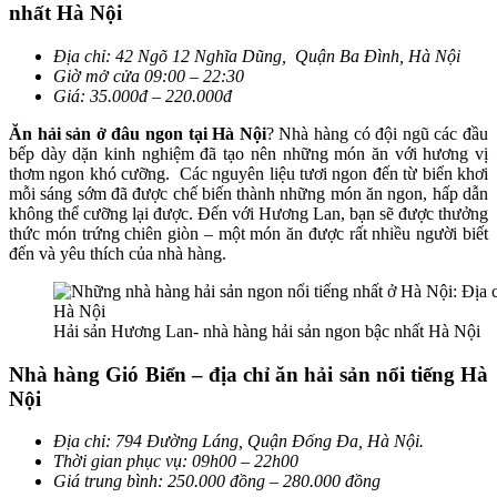
nhất Hà Nội
Địa chỉ: 42 Ngõ 12 Nghĩa Dũng, Quận Ba Đình, Hà Nội
Giờ mở cửa 09:00 – 22:30
Giá: 35.000đ – 220.000đ
Ăn hải sản ở đâu ngon tại Hà Nội
? Nhà hàng có đội ngũ các đầu
bếp dày dặn kinh nghiệm đã tạo nên những món ăn với hương vị
thơm ngon khó cưỡng. Các nguyên liệu tươi ngon đến từ biển khơi
mỗi sáng sớm đã được chế biến thành những món ăn ngon, hấp dẫn
không thể cưỡng lại được. Đến với Hương Lan, bạn sẽ được thưởng
thức món trứng chiên giòn – một món ăn được rất nhiều người biết
đến và yêu thích của nhà hàng.
Hải sản Hương Lan- nhà hàng hải sản ngon bậc nhất Hà Nội
Nhà hàng Gió Biển – địa chỉ ăn hải sản nổi tiếng Hà
Nội
Địa chỉ: 794 Đường Láng, Quận Đống Đa, Hà Nội.
Thời gian phục vụ: 09h00 – 22h00
Giá trung bình: 250.000 đồng – 280.000 đồng