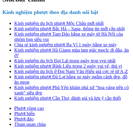
Kinh nghiệm phượt theo địa danh nổi bật
Kinh nghiệm du lịch phượt Mộc Châu mới nhất
Kinh nghiệm phượt Bắc Hà – Sapa, thông tin mới cập nhật
Kinh nghiệm phượt Tam Đảo bằng xe máy từ Hà Nội của
nhóm bạn siêu vui
Chia sẻ kinh nghiệm phượt Ba Vì 1 ngày bằng xe máy
Kinh nghiệm phượt Hà Giang mùa tam giác mạch: đi đâu, ăn
ở?
Kinh nghiệm du lịch Đại Lải trong ngày trọn vẹn nhất
Kinh nghiệm phượt Bình Liêu trong 2 ngày vui vẻ, thú vị
Kinh nghiệm du lịch ở Đại Nam Văn Hiến giá cực rẻ từ A-Z
Kinh nghiệm phượt Đà Lạt bằng xe máy ngắm cảnh đẹp, đồ
ăn ngon
Kinh nghiệm phượt Phú Yên khám phá xứ “hoa vàng trên cỏ
xanh” siêu đẹp
Kinh nghiệm phượt Cần Thơ, đánh giá và lưu ý cần thiết
Phượt vùng cao
Phượt biển
Phượt đảo
Tham quan chùa