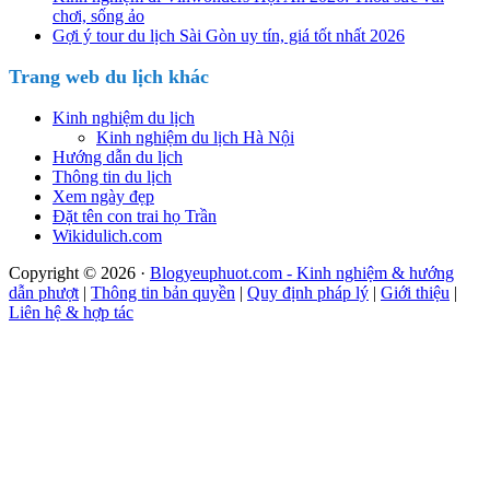
chơi, sống ảo
Gợi ý tour du lịch Sài Gòn uy tín, giá tốt nhất 2026
Trang web du lịch khác
Kinh nghiệm du lịch
Kinh nghiệm du lịch Hà Nội
Hướng dẫn du lịch
Thông tin du lịch
Xem ngày đẹp
Đặt tên con trai họ Trần
Wikidulich.com
Copyright © 2026 ·
Blogyeuphuot.com - Kinh nghiệm & hướng
dẫn phượt
|
Thông tin bản quyền
|
Quy định pháp lý
|
Giới thiệu
|
Liên hệ & hợp tác