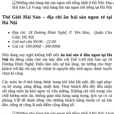
Hải Sản Lã Vọng- nhà hàng hải sản ngon nổi tiếng tại Hà Nội
Thế Giới Hải Sản – địa chỉ ăn hải sản ngon rẻ tại
Hà Nội
Địa chỉ: 18 Dương Đình Nghệ, P. Yên Hòa, Quận Cầu
Giấy, Hà Nội
Giờ mở cửa 09:00 – 22:00
Giá cả: 100.000đ – 300.000đ
Nếu đang suy nghĩ không biết nên
ăn hải sản ở đâu ngon tại Hà
Nội
thì đừng chần chừ mà hãy đến với Thế Giới Hải Sản tại 18
Dương Đình Nghệ. Điều làm nên sự hài lòng, tin tưởng cho thực
khách với địa chỉ này đó chính là nguyên liệu tươi ngon, được tuyển
chọn kĩ càng.
Các món ăn ở nhà hàng được trang khí khá bắt mắt, đội ngũ phục
vụ trẻ trung, năng động, nhiệt tình. Thực khách đến đây đều nhận
xét rằng món ăn khá ngon và vừa miệng. Không chỉ chú trọng vào
chất lượng món ăn, không gian nhà hàng sang trọng, lịch sự có cả
phòng VIP để dành riêng cho những khách hàng muốn có sự kín
đáo, riêng tư cũng là một điểm cộng đáng kể.