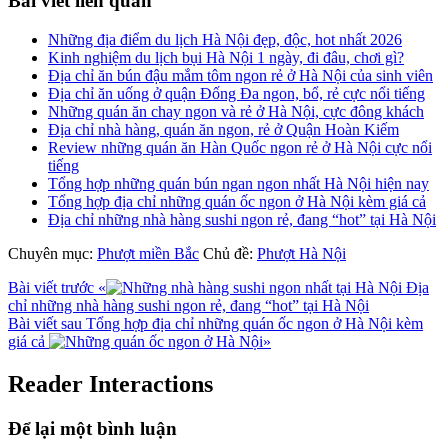
Bài viết liên quan
Những địa điểm du lịch Hà Nội đẹp, độc, hot nhất 2026
Kinh nghiệm du lịch bụi Hà Nội 1 ngày, đi đâu, chơi gì?
Địa chỉ ăn bún đậu mắm tôm ngon rẻ ở Hà Nội của sinh viên
Địa chỉ ăn uống ở quận Đống Đa ngon, bổ, rẻ cực nổi tiếng
Những quán ăn chay ngon và rẻ ở Hà Nội, cực đông khách
Địa chỉ nhà hàng, quán ăn ngon, rẻ ở Quận Hoàn Kiếm
Review những quán ăn Hàn Quốc ngon rẻ ở Hà Nội cực nổi
tiếng
Tổng hợp những quán bún ngan ngon nhất Hà Nội hiện nay
Tổng hợp địa chỉ những quán ốc ngon ở Hà Nội kèm giá cả
Địa chỉ những nhà hàng sushi ngon rẻ, đang “hot” tại Hà Nội
Chuyên mục:
Phượt miền Bắc
Chủ đề:
Phượt Hà Nội
Bài viết trước
«
Địa
chỉ những nhà hàng sushi ngon rẻ, đang “hot” tại Hà Nội
Bài viết sau
Tổng hợp địa chỉ những quán ốc ngon ở Hà Nội kèm
giá cả
»
Reader Interactions
Để lại một bình luận