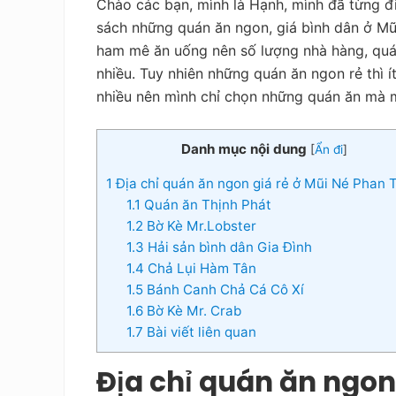
Chào các bạn, mình là Hạnh, mình đã từng đi
tiết
kiệm
sách những quán ăn ngon, giá bình dân ở Mũ
ham mê ăn uống nên số lượng nhà hàng, quán
nhiều. Tuy nhiên những quán ăn ngon rẻ thì 
nhiều nên mình chỉ chọn những quán ăn mà m
Danh mục nội dung
[
Ẩn đi
]
1
Địa chỉ quán ăn ngon giá rẻ ở Mũi Né Phan 
1.1
Quán ăn Thịnh Phát
1.2
Bờ Kè Mr.Lobster
1.3
Hải sản bình dân Gia Đình
1.4
Chả Lụi Hàm Tân
1.5
Bánh Canh Chả Cá Cô Xí
1.6
Bờ Kè Mr. Crab
1.7
Bài viết liên quan
Địa chỉ quán ăn ngon