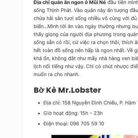
Địa chỉ quán ăn ngon ở Mũi Né
đầu tiên mình
sống Thịnh Phát. Vào quán này ấn tượng đầu
chứa hải sản tươi sống nhiều vô cùng với đủ c
biển…Mình tới ăn vào ngày thường nhưng buổ
thấy giọng của người địa phương trong quán 
sống sẵn có rồi, cứ việc ra chọn thôi, thích
hết toàn đồ sống nên hấp là ngon nhất. Về gi
khá ổn, không đắt như mấy nhà hàng ven bi
lịch nổi tiếng như vậy. Chỉ có chút nhược điể
muốn ra cho nhanh.
Bờ Kè Mr.Lobster
Địa chỉ: 158 Nguyễn Đình Chiểu, P. Hàm 
Giờ hoạt động: 15h – 23h
Điện thoại: 096 705 59 10