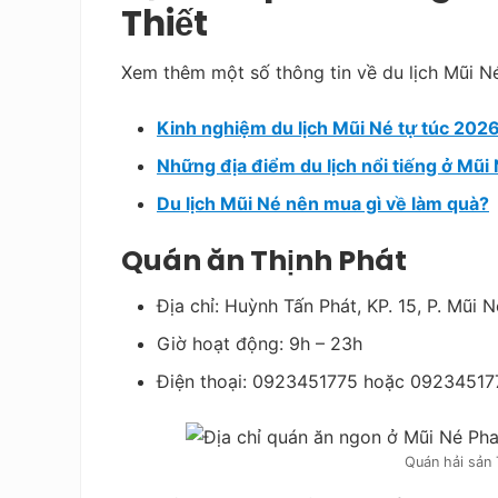
Thiết
Xem thêm một số thông tin về du lịch Mũi N
Kinh nghiệm du lịch Mũi Né tự túc 202
Những địa điểm du lịch nổi tiếng ở Mũi
Du lịch Mũi Né nên mua gì về làm quà?
Quán ăn Thịnh Phát
Địa chỉ: Huỳnh Tấn Phát, KP. 15, P. Mũi 
Giờ hoạt động: 9h – 23h
Điện thoại: 0923451775 hoặc 09234517
Quán hải sản 