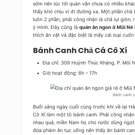
sớm nên lúc tới quán vẫn chưa có nhiều khá
thấy khó chịu vì đi đường xa. Một phần chả 
luôn 2 phần, phải công nhận là chả lụi giòn
ý mình. Đây cũng là
quán ăn ngon ở Mũi Né 
thích ăn vặt và đặc biệt là mấy cái loại cuốn
Bánh Canh Chả Cá Cô Xí
Địa chỉ: 309 Huỳnh Thúc Kháng, P. Mũi N
Giờ hoạt động: 6h – 17h
Bánh canh c
Buổi sáng ngày cuối cùng trước khi về lại H
Cô Xí làm một tô bánh canh. Phải công nhận
nhau quá, miền Nam họ cho nước dùng ngọt h
đứa phàm ăn tục uống nên thấy ăn bánh canh