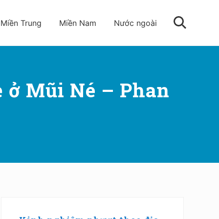
Miền Trung
Miền Nam
Nước ngoài
Tìm
kiếm
ẻ ở Mũi Né – Phan
Sidebar