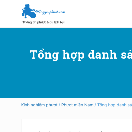
Skip
Skip
Bỏ
to
to
qua
right
main
primary
header
content
sidebar
Hướng
dẫn
navigation
đi
phượt,
Tổng hợp danh sá
du
lịch
tự
túc
trong
và
ngoài
nước
an
toàn,
Kinh nghiệm phượt
/
Phượt miền Nam
/ Tổng hợp danh sá
vui
vẻ,
trải
nghiệm,