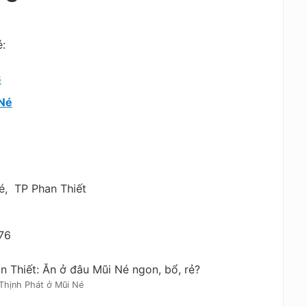
é:
6
 Né
Né, TP Phan Thiết
76
Thịnh Phát ở Mũi Né