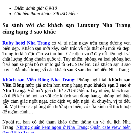
Điểm đánh giá: 6,9/10
Gía tiền tham khảo: 39USD /đêm
So sánh với các khách sạn Luuxury Nha Trang
cùng hạng 3 sao khác
Ruby hotel Nha Trang
có vị trí nằm ngay trên cung đường ven
biển đẹp.
Khách sạn mới xây, kiến trúc và nội thất đều mới và đẹp.
Trang trí khá độc đáo và thu hút.
Các dịch vụ ở đây rất tiện nghi và
chất lượng đúng chuẩn quốc tế. Tuy nhiên, p
hòng và loại phòng hơi
ít và bạn sẽ phải bỏ ra mức giá từ 64USD/đêm. Giá khách sạn 3 sao
này là đắt nhất trong số các khách sạn 3 sao dọc bờ biển Nha Trang.
Khách sạn Viễn Đông Nha Trang
:
Phòng nghỉ tại
Khách sạn
Viễn Đông
mức giá mềm hơn trong hạng mục
khách sạn 3 sao ở
Nha Trang
. Với mức giá chỉ từ 37USD/đêm. Tuy nhiên,
khách sạn
có thiết kế nhỏ hơn so với các khách sạn đồng hạng, p
hòng hơi thấp
gây cảm giác ngột ngạt, c
ác dịch vụ tiện nghi, di chuyển, vị trí đều
tốt.
Mặt tiền các phòng đều hướng ra biển, có cửa kính rất thích hợp
để ngắm cảnh…
Ngoài ra, bạn có thể tham khảo thêm thông tin về du lịch Nha
Trang:
Những quán kem ngon ở Nha Trang
;
Quán cafe view biển
đẹp ở Nha Trang