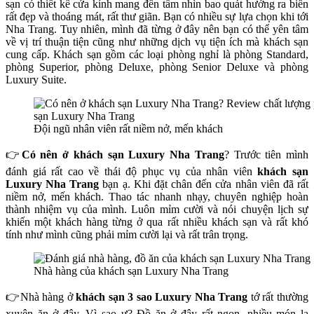
sạn có thiết kế cửa kính mang đến tầm nhìn bao quát hướng ra biển
rất đẹp và thoáng mát, rất thư giãn. Bạn có nhiều sự lựa chọn khi tới
Nha Trang. Tuy nhiên, mình đã từng ở đây nên bạn có thể yên tâm
về vị trí thuận tiện cũng như những dịch vụ tiện ích mà khách sạn
cung cấp. Khách sạn gồm các loại phòng nghỉ là phòng Standard,
phòng Superior, phòng Deluxe, phòng Senior Deluxe và phòng
Luxury Suite.
Đội ngũ nhân viên rất niềm nở, mến khách
👉
Có nên ở khách sạn Luxury Nha Trang
? Trước tiên mình
đánh giá rất cao về thái độ phục vụ của nhân viên
khách sạn
Luxury Nha Trang
bạn ạ. Khi đặt chân đến cửa nhân viên đã rất
niềm nở, mến khách. Thao tác nhanh nhạy, chuyên nghiệp hoàn
thành nhiệm vụ của mình. Luôn mỉm cười và nói chuyện lịch sự
khiến một khách hàng từng ở qua rất nhiều khách sạn và rất khó
tính như mình cũng phải mỉm cười lại và rất trân trọng.
Nhà hàng của khách sạn Luxury Nha Trang
👉Nhà hàng ở
khách sạn 3 sao Luxury Nha Trang
tớ rất thường
xuyên ăn ở đây. Vì sao ư? Đồ ăn ở đây rất ngon, nhiều món lạ