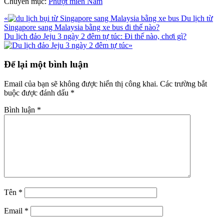
Chuyên mục:
Phượt miền Nam
Bài
«
Du lịch từ
viết
Singapore sang Malaysia bằng xe bus đi thế nào?
trước
Bài
Du lịch đảo Jeju 3 ngày 2 đêm tự túc: Đi thế nào, chơi gì?
viết
»
sau
Reader
Để lại một bình luận
Interactions
Email của bạn sẽ không được hiển thị công khai.
Các trường bắt
buộc được đánh dấu
*
Bình luận
*
Tên
*
Email
*