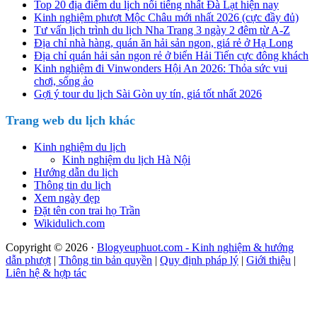
Top 20 địa điểm du lịch nổi tiếng nhất Đà Lạt hiện nay
Kinh nghiệm phượt Mộc Châu mới nhất 2026 (cực đầy đủ)
Tư vấn lịch trình du lịch Nha Trang 3 ngày 2 đêm từ A-Z
Địa chỉ nhà hàng, quán ăn hải sản ngon, giá rẻ ở Hạ Long
Địa chỉ quán hải sản ngon rẻ ở biển Hải Tiến cực đông khách
Kinh nghiệm đi Vinwonders Hội An 2026: Thỏa sức vui
chơi, sống ảo
Gợi ý tour du lịch Sài Gòn uy tín, giá tốt nhất 2026
Trang web du lịch khác
Kinh nghiệm du lịch
Kinh nghiệm du lịch Hà Nội
Hướng dẫn du lịch
Thông tin du lịch
Xem ngày đẹp
Đặt tên con trai họ Trần
Wikidulich.com
Copyright © 2026 ·
Blogyeuphuot.com - Kinh nghiệm & hướng
dẫn phượt
|
Thông tin bản quyền
|
Quy định pháp lý
|
Giới thiệu
|
Liên hệ & hợp tác