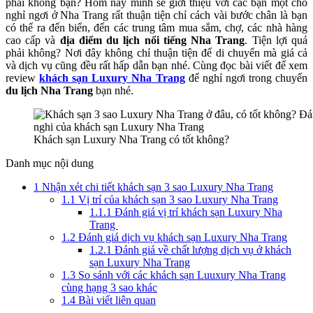
phải không bạn? Hôm nay mình sẽ giới thiệu với các bạn một chỗ
nghiệm,
nghỉ ngơi ở Nha Trang rất thuận tiện chỉ cách vài bước chân là bạn
tiết
có thể ra đến biển, đến các trung tâm mua sắm, chợ, các nhà hàng
kiệm
cao cấp và
địa điểm du lịch nổi tiếng Nha Trang
. Tiện lợi quá
phải không? Nơi đây không chỉ thuận tiện để di chuyển mà giá cả
và dịch vụ cũng đều rất hấp dẫn bạn nhé. Cùng đọc bài viết để xem
review
khách sạn Luxury Nha Trang
để nghỉ ngơi trong chuyến
du lịch Nha Trang
bạn nhé.
Khách sạn Luxury Nha Trang có tốt không?
Danh mục nội dung
1
Nhận xét chi tiết khách sạn 3 sao Luxury Nha Trang
1.1
Vị trí của khách sạn 3 sao Luxury Nha Trang
1.1.1
Đánh giá vị trí khách sạn Luxury Nha
Trang
1.2
Đánh giá dịch vụ khách sạn Luxury Nha Trang
1.2.1
Đánh giá về chất lượng dịch vụ ở khách
sạn Luxury Nha Trang
1.3
So sánh với các khách sạn Luuxury Nha Trang
cùng hạng 3 sao khác
1.4
Bài viết liên quan