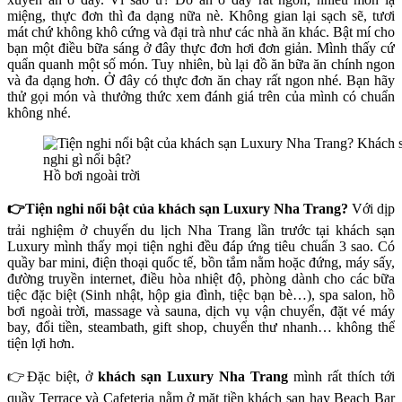
miệng, thực đơn thì đa dạng nữa nè. Không gian lại sạch sẽ, tươi
mát chứ không khô cứng và đại trà như các nhà ăn khác.
Bật mí cho
bạn một điều bữa sáng ở đây thực đơn hơi đơn giản. Mình thấy cứ
quẩn quanh một số món. Tuy nhiên, bù lại đồ ăn bữa ăn chính ngon
và đa dạng hơn. Ở đây có thực đơn ăn chay rất ngon nhé. Bạn hãy
thử gọi món và thưởng thức xem đánh giá trên của mình có chuẩn
không nhé.
Hồ bơi ngoài trời
👉Tiện nghi nổi bật của
khách sạn Luxury Nha Trang?
Với dịp
trải nghiệm ở chuyến du lịch Nha Trang lần trước tại khách sạn
Luxury mình thấy mọi tiện nghi đều đáp ứng tiêu chuẩn 3 sao. Có
quầy bar mini, điện thoại quốc tế, bồn tắm nằm hoặc đứng, máy sấy,
đường truyền internet, điều hòa nhiệt độ, phòng dành cho các bữa
tiệc đặc biệt (Sinh nhật, hộp gia đình, tiệc bạn bè…), spa salon, hồ
bơi ngoài trời, massage và sauna, dịch vụ vận chuyển, đặt vé máy
bay, đổi tiền, steambath, gift shop, chuyển thư nhanh… không thể
tiện lợi hơn.
👉Đặc biệt, ở
khách sạn Luxury Nha Trang
mình rất thích tới
quầy Terrace và Cafeteria nằm ở mặt tiền khách sạn hay Beach Bar