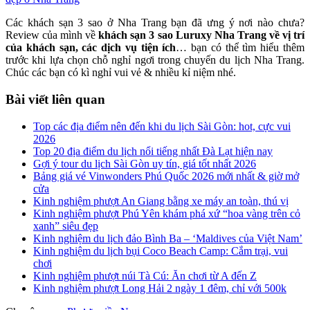
Các
khách sạn 3 sao ở Nha Trang
bạn đã ưng ý nơi nào chưa?
Review của mình về
khách sạn 3 sao Luruxy Nha Trang
về vị trí
của khách sạn, các dịch vụ tiện ích
… bạn có thể tìm hiểu thêm
trước khi lựa chọn chỗ nghỉ ngơi trong chuyến
du lịch Nha Trang
.
Chúc các bạn có kì nghỉ vui vẻ & nhiều kỉ niệm nhé.
Bài viết liên quan
Top các địa điểm nên đến khi du lịch Sài Gòn: hot, cực vui
2026
Top 20 địa điểm du lịch nổi tiếng nhất Đà Lạt hiện nay
Gợi ý tour du lịch Sài Gòn uy tín, giá tốt nhất 2026
Bảng giá vé Vinwonders Phú Quốc 2026 mới nhất & giờ mở
cửa
Kinh nghiệm phượt An Giang bằng xe máy an toàn, thú vị
Kinh nghiệm phượt Phú Yên khám phá xứ “hoa vàng trên cỏ
xanh” siêu đẹp
Kinh nghiệm du lịch đảo Bình Ba – ‘Maldives của Việt Nam’
Kinh nghiệm du lịch bụi Coco Beach Camp: Cắm trại, vui
chơi
Kinh nghiệm phượt núi Tà Cú: Ăn chơi từ A đến Z
Kinh nghiệm phượt Long Hải 2 ngày 1 đêm, chỉ với 500k