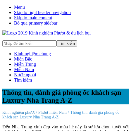
Menu
Skip to right header navigation
Skip to main content
Bỏ qua primary sidebar
Hướng
Nhập
dẫn
để
đi
tìm
Kinh nghiệm chung
phượt,
kiếm
Miền Bắc
du
Miền Trung
lịch
Miền Nam
tự
Nước ngoài
túc
Tìm kiếm
trong
và
Thông tin, đánh giá phòng ốc khách sạn
ngoài
Luxury Nha Trang A-Z
nước
an
toàn,
Kinh nghiệm phượt
/
Phượt miền Nam
/ Thông tin, đánh giá phòng ốc
vui
khách sạn Luxury Nha Trang A-Z
vẻ,
Đến Nha Trang xinh đẹp vào mùa hè này là sự lựa chọn tuyệt vời
trải