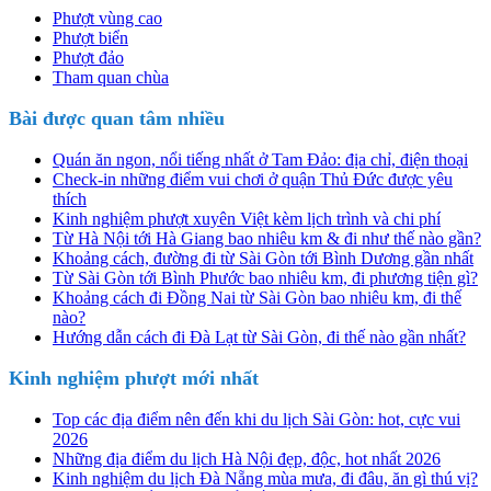
Phượt vùng cao
Phượt biển
Phượt đảo
Tham quan chùa
Bài được quan tâm nhiều
Quán ăn ngon, nổi tiếng nhất ở Tam Đảo: địa chỉ, điện thoại
Check-in những điểm vui chơi ở quận Thủ Đức được yêu
thích
Kinh nghiệm phượt xuyên Việt kèm lịch trình và chi phí
Từ Hà Nội tới Hà Giang bao nhiêu km & đi như thế nào gần?
Khoảng cách, đường đi từ Sài Gòn tới Bình Dương gần nhất
Từ Sài Gòn tới Bình Phước bao nhiêu km, đi phương tiện gì?
Khoảng cách đi Đồng Nai từ Sài Gòn bao nhiêu km, đi thế
nào?
Hướng dẫn cách đi Đà Lạt từ Sài Gòn, đi thế nào gần nhất?
Kinh nghiệm phượt mới nhất
Top các địa điểm nên đến khi du lịch Sài Gòn: hot, cực vui
2026
Những địa điểm du lịch Hà Nội đẹp, độc, hot nhất 2026
Kinh nghiệm du lịch Đà Nẵng mùa mưa, đi đâu, ăn gì thú vị?