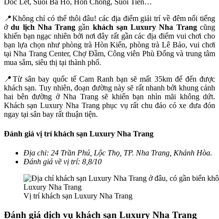
Dốc Lết, Suối Ba Hồ, Hòn Chồng, Suối Tiên…
📍Không chỉ có thế thôi đâu! các địa điểm giải trí về đêm nổi tiếng
ở
du lịch Nha Trang
gần
khách sạn Luxury Nha Trang
cũng
khiến bạn ngạc nhiên bởi nơi đây rất gần các địa điểm vui chơi cho
bạn lựa chọn như phòng trà Hòn Kiến, phòng trà Lê Bảo, vui chơi
tại Nha Trang Center, Chợ Đầm, Công viên Phù Đổng và trung tâm
mua sắm, siêu thị tại thành phố.
📍Từ sân bay quốc tế Cam Ranh bạn sẽ mất 35km để đến được
khách sạn. Tuy nhiên, đoạn đường này sẽ rất nhanh bởi khung cảnh
hai bên đường ở Nha Trang sẽ khiến bạn nhìn mãi không dứt.
Khách sạn Luxury Nha Trang
phục vụ rất chu đáo có xe đưa đón
ngay tại sân bay rất thuận tiện.
Đánh giá vị trí khách sạn Luxury Nha Trang
Địa chỉ: 24 Trần Phú, Lộc Thọ, TP. Nha Trang, Khánh Hòa.
Đánh giá về vị trí: 8,8/10
Vị trí khách sạn Luxury Nha Trang
Đánh giá dịch vụ k
hách sạn Luxury Nha Trang