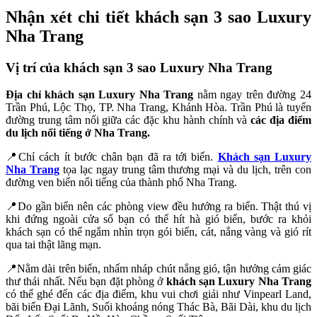
Nhận xét chi tiết khách sạn 3 sao Luxury
Nha Trang
Vị trí của khách sạn 3 sao Luxury Nha Trang
Địa chỉ khách sạn Luxury Nha Trang
nằm ngay trên đường 24
Trần Phú, Lộc Thọ, TP. Nha Trang, Khánh Hòa.
Trần Phú là tuyến
đường trung tâm nối giữa các đặc khu hành chính và
các địa điểm
du lịch nổi tiếng ở Nha Trang.
📍Chỉ cách ít bước chân bạn đã ra tới biển.
Khách sạn Luxury
Nha Trang
tọa lạc ngay trung tâm thương mại và du lịch, trên con
đường ven biển nổi tiếng của
thành phố Nha Trang.
📍Do gần biển nên các phòng view đều hướng ra biển. Thật thú vị
khi đứng ngoài cửa sổ bạn có thể hít hà gió biển, bước ra khỏi
khách sạn có thể ngắm nhìn trọn gói biển, cát, nắng vàng và gió rít
qua tai thật lãng mạn.
📍Nằm dài trên biển, nhấm nháp chút nắng gió, tận hưởng cảm giác
thư thái nhất. Nếu bạn đặt phòng ở
khách sạn Luxury Nha Trang
có thể ghé đến các địa điểm, khu vui chơi giải như Vinpearl Land,
bãi biển Đại Lãnh, Suối khoáng nóng Thác Bà, Bãi Dài, khu du lịch