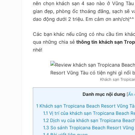
tiết
nên chọn khách sạn 4 sao nào ở Vũng Tàu 
kiệm
gian đẹp, phòng ốc thoáng đãng, sạch sẽ và 
dao động dưới 2 triệu. Em cảm ơn anh/chị^^
Các bạn khác nếu cũng có nhu cầu tìm khách
qua những chia sẻ
thông tin khách sạn Tro
nhé!
Khách sạn Tropica
Danh mục nội dung
[
Ẩn 
1
Khách sạn Tropicana Beach Resort Vũng Tà
1.1
Vị trí của khách sạn Tropicana Beach R
1.2
Dịch vụ của khách sạn Tropicana Beac
1.3
So sánh Tropicana Beach Resort Vũng 
1.4
Bài viết liên quan