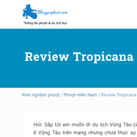
Skip
Skip
Bỏ
to
to
qua
right
main
primary
header
content
sidebar
Hướng
dẫn
navigation
đi
phượt,
Review Tropicana 
du
lịch
tự
túc
trong
và
ngoài
Kinh nghiệm phượt
/
Phượt miền Nam
/ Review Tropicana
nước
an
toàn,
vui
vẻ,
Hỏi: Sắp tới em muốn đi du lịch Vũng Tàu 
trải
ở Vũng Tàu trên mạng nhưng chưa thực sự
nghiệm,