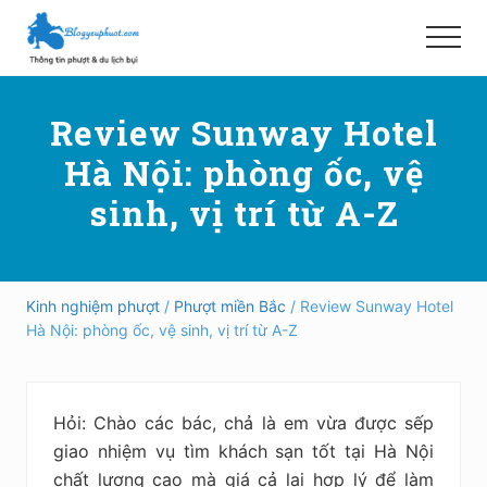
Menu
Skip
Bỏ
to
qua
Menu
main
primary
Hướng
content
sidebar
dẫn
Review Sunway Hotel
đi
phượt,
Hà Nội: phòng ốc, vệ
du
lịch
sinh, vị trí từ A-Z
tự
túc
trong
và
ngoài
Kinh nghiệm phượt
/
Phượt miền Bắc
/ Review Sunway Hotel
nước
Hà Nội: phòng ốc, vệ sinh, vị trí từ A-Z
an
toàn,
vui
vẻ,
Hỏi: Chào các bác, chả là em vừa được sếp
trải
nghiệm,
giao nhiệm vụ tìm khách sạn tốt tại Hà Nội
tiết
chất lượng cao mà giá cả lại hợp lý để làm