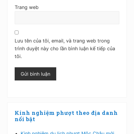
Trang web
Lưu tên của tôi, email, và trang web trong
trình duyệt này cho lần bình luận kế tiếp của
tôi.
Sidebar
Kinh nghiệm phượt theo địa danh
chính
nổi bật
Kinh nghiệm du lịch phượt Mộc Châu mới