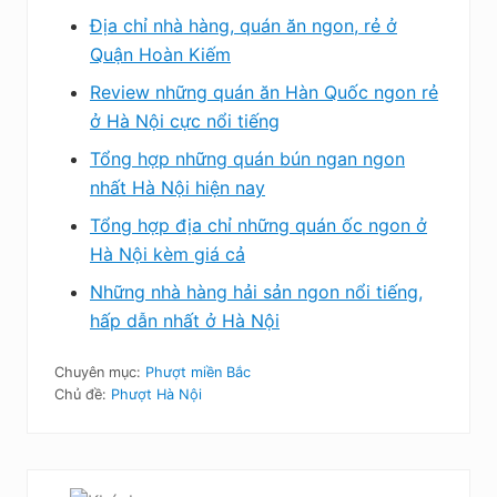
Địa chỉ nhà hàng, quán ăn ngon, rẻ ở
Quận Hoàn Kiếm
Review những quán ăn Hàn Quốc ngon rẻ
ở Hà Nội cực nổi tiếng
Tổng hợp những quán bún ngan ngon
nhất Hà Nội hiện nay
Tổng hợp địa chỉ những quán ốc ngon ở
Hà Nội kèm giá cả
Những nhà hàng hải sản ngon nổi tiếng,
hấp dẫn nhất ở Hà Nội
Chuyên mục:
Phượt miền Bắc
Chủ đề:
Phượt Hà Nội