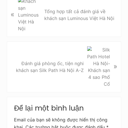
B
à
Tổng hợp tất cả đánh giá về
«
i
khách sạn Luminous Việt Hà Nội
v
i
ế
t
t
B
r
à
ư
i
Đánh giá phòng ốc, tiện nghi
»
ớ
v
khách sạn Silk Path Hà Nội A-Z
c
i
ế
t
s
Reader
a
Để lại một bình luận
Interactions
u
Email của bạn sẽ không được hiển thị công
khai.
Các trường bắt buộc được đánh dấu
*