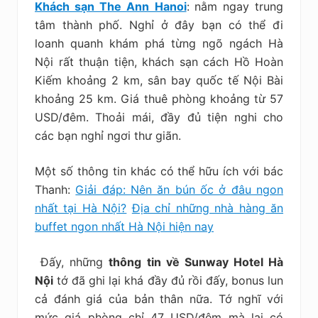
Khách sạn The Ann Hanoi
:
nằm ngay trung
tâm thành phố. Nghỉ ở đây bạn có thể đi
loanh quanh khám phá từng ngõ ngách Hà
Nội rất thuận tiện, khách sạn cách Hồ Hoàn
Kiếm khoảng 2 km, sân bay quốc tế Nội Bài
khoảng 25 km. Giá thuê phòng khoảng từ 57
USD/đêm. Thoải mái, đầy đủ tiện nghi cho
các bạn nghỉ ngơi thư giãn.
Một số thông tin khác có thể hữu ích với bác
Thanh:
Giải đáp: Nên ăn bún ốc ở đâu ngon
nhất tại Hà Nội?
Địa chỉ những nhà hàng ăn
buffet ngon nhất Hà Nội hiện nay
Đấy, những
thông tin về Sunway Hotel Hà
Nội
tớ đã ghi lại khá đầy đủ rồi đấy, bonus lun
cả đánh giá của bản thân nữa. Tớ nghĩ với
mức giá phòng chỉ 47 USD/đêm mà lại có