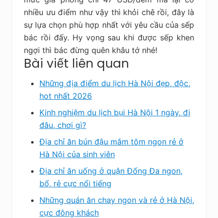
nhiều ưu điểm như vậy thì khỏi chê rồi, đây là
sự lựa chọn phù hợp nhất với yêu cầu của sếp
bác rồi đấy. Hy vọng sau khi được sếp khen
ngợi thì bác đừng quên khâu tớ nhé!
Bài viết liên quan
Những địa điểm du lịch Hà Nội đẹp, độc,
hot nhất 2026
Kinh nghiệm du lịch bụi Hà Nội 1 ngày, đi
đâu, chơi gì?
Địa chỉ ăn bún đậu mắm tôm ngon rẻ ở
Hà Nội của sinh viên
Địa chỉ ăn uống ở quận Đống Đa ngon,
bổ, rẻ cực nổi tiếng
Những quán ăn chay ngon và rẻ ở Hà Nội,
cực đông khách