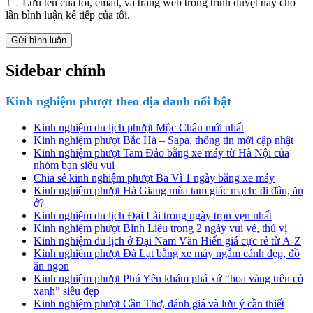
Lưu tên của tôi, email, và trang web trong trình duyệt này cho
lần bình luận kế tiếp của tôi.
Sidebar chính
Kinh nghiệm phượt theo địa danh nổi bật
Kinh nghiệm du lịch phượt Mộc Châu mới nhất
Kinh nghiệm phượt Bắc Hà – Sapa, thông tin mới cập nhật
Kinh nghiệm phượt Tam Đảo bằng xe máy từ Hà Nội của
nhóm bạn siêu vui
Chia sẻ kinh nghiệm phượt Ba Vì 1 ngày bằng xe máy
Kinh nghiệm phượt Hà Giang mùa tam giác mạch: đi đâu, ăn
ở?
Kinh nghiệm du lịch Đại Lải trong ngày trọn vẹn nhất
Kinh nghiệm phượt Bình Liêu trong 2 ngày vui vẻ, thú vị
Kinh nghiệm du lịch ở Đại Nam Văn Hiến giá cực rẻ từ A-Z
Kinh nghiệm phượt Đà Lạt bằng xe máy ngắm cảnh đẹp, đồ
ăn ngon
Kinh nghiệm phượt Phú Yên khám phá xứ “hoa vàng trên cỏ
xanh” siêu đẹp
Kinh nghiệm phượt Cần Thơ, đánh giá và lưu ý cần thiết