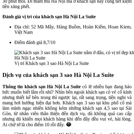
30 phút thôi. Đi thăm thú Hà Nội mà ở khách sạn này cũng tiết kiệm
tiền xăng phết.
Đánh giá vị trí của khách sạn
Hà Nội La Suite
Địa chỉ:
52 Mã Mây, Hàng Buồm, Hoàn Kiếm, Hoan Kiem,
Việt Nam
Điểm đánh giá 8,7/10
Vị trí Khách sạn 3 sao Hà Nội La Suite
Dịch vụ của
khách sạn 3 sao Hà Nội La Suite
Thông tin khách sạn Hà Nội La Suite
có lẽ nhiều bạn đang háo
hức muốn biết lắm rồi nhỉ? Nhìn bên ngoài khách sạn có vẻ cổ kính
nhưng thiết kế bên trong thì ngược lại, rất sang trọng, tiện nghi và
mang hơi hướng hiện đại hơn. Khách sạn 3 sao tại khu phố cổ mà
làm mình ngạc nhiên không kém những khách sạn 4,5 sao tại Sài
Gòn, từ nhân viên thân thiện đến dịch vụ, dù không quá cao cấp
nhưng đủ khiến mọi khách hàng khi đến đây đều vui vẻ, hài lòng.
Ai chứ tớ là cho điểm 10 rồi đấy.
😂