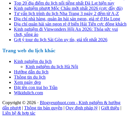
Top 20 địa điểm du lịch nổi tiếng nhất Đà Lạt hiện nay
Kinh nghiệm phượt Mộc Châu mới nhất 2026 (cực đầy đủ)
Tư vấn lịch trình du lịch Nha Trang 3 ngày 2 đêm từ A-Z
Địa chỉ nhà hàng, quán ăn hải sản ngon, giá rẻ ở Hạ Long
Địa chỉ quán hải sản ngon rẻ ở biển Hải Tiến cực đông khách
Kinh nghiệm đi Vinwonders Hội An 2026: Thỏa sức vui
chơi, sống ảo
Gợi ý tour du lịch Sài Gòn uy tín, giá tốt nhất 2026
Trang web du lịch khác
Kinh nghiệm du lịch
Kinh nghiệm du lịch Hà Nội
Hướng dẫn du lịch
Thông tin du lịch
Xem ngày đẹp
Đặt tên con trai họ Trần
Wikidulich.com
Copyright © 2026 ·
Blogyeuphuot.com - Kinh nghiệm & hướng
dẫn phượt
|
Thông tin bản quyền
|
Quy định pháp lý
|
Giới thiệu
|
Liên hệ & hợp tác