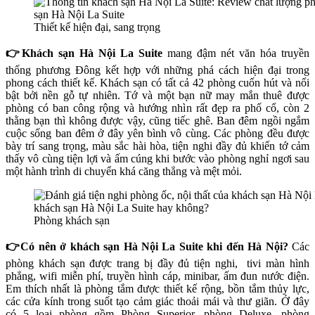
Thiết kế hiện đại, sang trọng
👉Khách sạn Hà Nội La Suite
mang đậm nét văn hóa truyền
thống phương Đông kết hợp với những phá cách hiện đại trong
phong cách thiết kế. Khách sạn có tất cả 42 phòng cuốn hút và nổi
bật bởi nền gỗ tự nhiên. Tớ và một bạn nữ may mắn thuê được
phòng có ban công rộng và hướng nhìn rất đẹp ra phố cổ, còn 2
thằng bạn thì không được vậy, cũng tiếc ghê. Ban đêm ngồi ngắm
cuộc sống ban đêm ở đây yên bình vô cùng. Các phòng đều được
bày trí sang trọng, màu sắc hài hòa, tiện nghi đầy đủ khiến tớ cảm
thấy vô cùng tiện lợi và ấm cúng khi bước vào phòng nghỉ ngơi sau
một hành trình di chuyển khá căng thẳng và mệt mỏi.
Phòng khách sạn
👉Có nên ở khách sạn Hà Nội La Suite khi đến Hà Nội?
Các
phòng khách sạn
được
trang bị đầy đủ tiện nghi, tivi màn hình
phẳng, wifi miễn phí, truyền hình cáp, minibar, ấm đun nước điện.
Em thích nhất là phòng tắm được thiết kế rộng, bồn tắm thủy lực,
các cửa kính trong suốt tạo cảm giác thoải mái và thư giãn. Ở đây
có 5 loại phòng gồm
Phòng Superior, phòng Deluxe, phòng