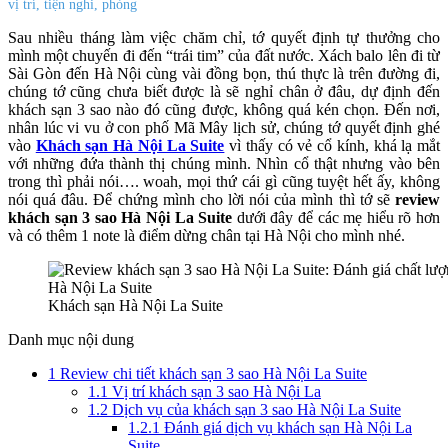
vị trí, tiện nghi, phòng
Sau nhiều tháng làm việc chăm chỉ, tớ quyết định tự thưởng cho
mình một chuyến đi đến “trái tim” của đất nước. Xách balo lên đi từ
Sài Gòn đến Hà Nội cùng vài đồng bọn, thú thực là trên đường đi,
chúng tớ cũng chưa biết được là sẽ nghỉ chân ở đâu, dự định đến
khách sạn 3 sao nào đó cũng được, không quá kén chọn. Đến nơi,
nhân lúc vi vu ở
con phố Mã Mây lịch sử, chúng tớ quyết định ghé
vào
Khách sạn Hà Nội La Suite
vì thấy có vẻ cổ kính, khá lạ mắt
với những đứa thành thị chúng mình. Nhìn cổ thật nhưng vào bên
trong thì phải nói…. woah, mọi thứ cái gì cũng tuyệt hết ấy, không
nói quá đâu. Để chứng mình cho lời nói của mình thì tớ sẽ
review
khách sạn 3 sao Hà Nội La Suite
dưới đây để các mẹ hiểu rõ hơn
và có thêm 1 note là điểm dừng chân tại Hà Nội cho mình nhé
.
Khách sạn Hà Nội La Suite
Danh mục nội dung
1
Review chi tiết khách sạn 3 sao Hà Nội La Suite
1.1
Vị trí khách sạn 3 sao Hà Nội La
1.2
Dịch vụ của khách sạn 3 sao Hà Nội La Suite
1.2.1
Đánh giá dịch vụ khách sạn Hà Nội La
Suite