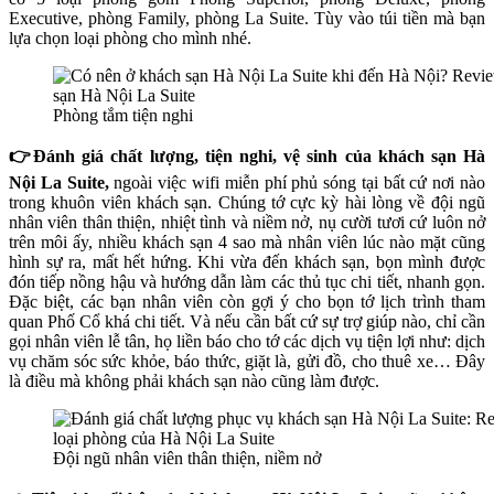
Executive, phòng Family, phòng La Suite. Tùy vào túi tiền mà bạn
lựa chọn loại phòng cho mình nhé.
Phòng tắm tiện nghi
👉Đánh giá chất lượng, tiện nghi, vệ sinh của khách sạn Hà
Nội La Suite,
ngoài việc wifi miễn phí phủ sóng tại bất cứ nơi nào
trong khuôn viên khách sạn. Chúng tớ cực kỳ hài lòng về đội ngũ
nhân viên thân thiện, nhiệt tình và
niềm nở, nụ cười tươi cứ luôn nở
trên môi ấy, nhiều khách sạn 4 sao mà nhân viên lúc nào mặt cũng
hình sự ra, mất hết hứng.
Khi vừa đến khách sạn, bọn mình được
đón tiếp nồng hậu và hướng dẫn làm các thủ tục chi tiết, nhanh gọn.
Đặc biệt, các bạn nhân viên còn gợi ý cho bọn tớ lịch trình tham
quan Phố Cổ khá chi tiết. Và nếu cần bất cứ sự trợ giúp nào, chỉ cần
gọi nhân viên lễ tân, họ liền báo cho tớ các dịch vụ tiện lợi như: dịch
vụ chăm sóc sức khỏe, báo thức, giặt là, gửi đồ, cho thuê xe… Đây
là điều mà không phải khách sạn nào cũng làm được.
Đội ngũ nhân viên thân thiện, niềm nở