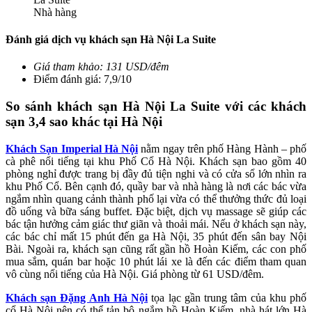
Nhà hàng
Đánh giá dịch vụ khách sạn Hà Nội La Suite
Giá tham khảo: 131 USD/đêm
Điểm đánh giá: 7,9/10
So sánh khách sạn Hà Nội La Suite
với các khách
sạn 3,4 sao khác tại Hà Nội
Khách Sạn Imperial Hà Nội
nằm ngay trên phố Hàng Hành – phố
cà phê nổi tiếng tại khu Phố Cổ Hà Nội. Khách sạn bao gồm 40
phòng nghỉ được trang bị đầy đủ tiện nghi và có cửa sổ lớn nhìn ra
khu Phố Cổ. Bên cạnh đó, quầy bar và nhà hàng là nơi các bác vừa
ngắm nhìn quang cảnh thành phố lại vừa có thể thưởng thức đủ loại
đồ uống và bữa sáng buffet. Đặc biệt, dịch vụ massage sẽ giúp các
bác tận hưởng cảm giác thư giãn và thoải mái. Nếu ở khách sạn này,
các bác chỉ mất 15 phút đến ga Hà Nội, 35 phút đến sân bay Nội
Bài. Ngoài ra, khách sạn cũng rất gần hồ Hoàn Kiếm, các con phố
mua sắm, quán bar hoặc 10 phút lái xe là đến các điểm tham quan
vô cùng nổi tiếng của Hà Nội. Giá phòng từ 61 USD/đêm.
Khách sạn Đặng Anh Hà Nội
tọa lạc gần trung tâm của khu phố
cổ Hà Nội nên có thể tản bộ ngắm hồ Hoàn Kiếm, nhà hát lớn Hà