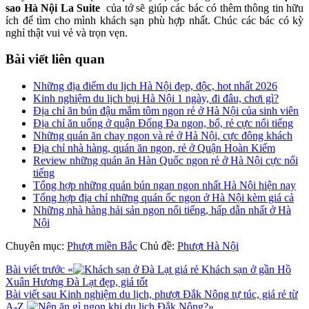
sao Hà Nội La Suite
của tớ sẽ giúp các bác có thêm thông tin hữu
ích để tìm cho mình khách sạn phù hợp nhất. Chúc các bác có kỳ
nghỉ thật vui vẻ và trọn vẹn.
Bài viết liên quan
Những địa điểm du lịch Hà Nội đẹp, độc, hot nhất 2026
Kinh nghiệm du lịch bụi Hà Nội 1 ngày, đi đâu, chơi gì?
Địa chỉ ăn bún đậu mắm tôm ngon rẻ ở Hà Nội của sinh viên
Địa chỉ ăn uống ở quận Đống Đa ngon, bổ, rẻ cực nổi tiếng
Những quán ăn chay ngon và rẻ ở Hà Nội, cực đông khách
Địa chỉ nhà hàng, quán ăn ngon, rẻ ở Quận Hoàn Kiếm
Review những quán ăn Hàn Quốc ngon rẻ ở Hà Nội cực nổi
tiếng
Tổng hợp những quán bún ngan ngon nhất Hà Nội hiện nay
Tổng hợp địa chỉ những quán ốc ngon ở Hà Nội kèm giá cả
Những nhà hàng hải sản ngon nổi tiếng, hấp dẫn nhất ở Hà
Nội
Chuyên mục:
Phượt miền Bắc
Chủ đề:
Phượt Hà Nội
Bài viết trước
«
Khách sạn ở gần Hồ
Xuân Hương Đà Lạt đẹp, giá tốt
Bài viết sau
Kinh nghiệm du lịch, phượt Đắk Nông tự túc, giá rẻ từ
A-Z
»