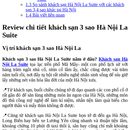
1.3
So sánh khách sạn Hà Nội La Suite với các khách
sạn 3,4 sao khác tại Hà Nội
1.4
Bài viết liên quan
Review chi tiết khách sạn 3 sao Hà Nội La
Suite
Vị trí
khách sạn 3 sao Hà Nội La
Khách sạn 3 sao Hà Nội La Suite
nằm ở đâu?
Khách sạn Hà
Nội La Suite
tọa lạc trên phố Mã Mây- một con
phố lịch sử với
hàng trăm ngôi nhà cổ, nhìn cổ lắm ấy, chắc cũng được vài trăm
năm tuổi rồi, nơi đây tụ hội rất nhiều nghệ nhân sinh sống để níu giữ
lấy những nét văn hóa lâu đời của một Hà Nội xưa.
📍Từ khách sạn, buổi chiều chúng tớ đi dạo quanh các con phố cổ ở
rất gần đó để săn lùng những món ăn ngon của Hà Nội, những món
đồ thủ công mỹ nghệ để làm kỉ niệm, nhân tiện làm quà biếu cho
người thân và mấy thím không đi được.
📍Cũng từ khách sạn
Hà Nội La Suite
bọn tớ đi đến
ga Hà Nội,
Long Biên hay bến xe Lương Yên cũng nhanh và thuận tiện lắm,
khoảng chừng 10 phút đi taxi thôi à, sân bay cũng chỉ mất khoảng