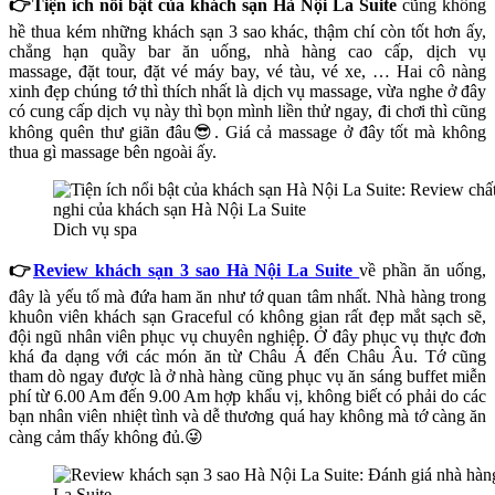
👉Tiện ích nổi bật của
khách sạn Hà Nội La Suite
cũng không
hề thua kém những khách sạn 3 sao khác, thậm chí còn tốt hơn ấy,
chẳng hạn quầy bar ăn uống, nhà hàng cao cấp, dịch vụ
massage, đặt tour, đặt vé máy bay, vé tàu, vé xe, … Hai cô nàng
xinh đẹp chúng tớ thì thích nhất là dịch vụ massage, vừa nghe ở đây
có cung cấp dịch vụ này thì bọn mình liền thử ngay, đi chơi thì cũng
không quên thư giãn đâu😎. Giá cả massage ở đây tốt mà không
thua gì massage bên ngoài ấy.
Dich vụ spa
👉
Review khách sạn 3 sao Hà Nội La Suite
về phần ăn uống,
đây là yếu tố mà đứa ham ăn như tớ quan tâm nhất. Nhà hàng trong
khuôn viên khách sạn Graceful có không gian rất
đẹp mắt sạch sẽ,
đội ngũ nhân viên phục vụ chuyên nghiệp
. Ở đây phục vụ thực đơn
khá đa dạng với các món ăn từ Châu Á đến Châu Âu. Tớ cũng
tham dò ngay được là ở nhà hàng cũng
phục vụ ăn sáng buffet miễn
phí từ 6.00 Am đến 9.00 Am
hợp khẩu vị, không biết có phải do các
bạn nhân viên nhiệt tình và dễ thương quá hay không mà tớ càng ăn
càng cảm thấy không đủ.😜