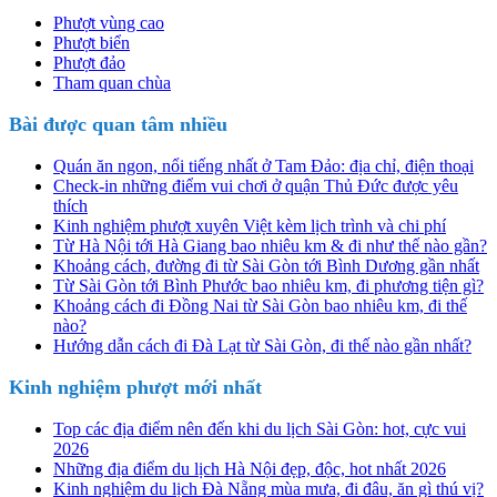
Phượt vùng cao
Phượt biển
Phượt đảo
Tham quan chùa
Bài được quan tâm nhiều
Quán ăn ngon, nổi tiếng nhất ở Tam Đảo: địa chỉ, điện thoại
Check-in những điểm vui chơi ở quận Thủ Đức được yêu
thích
Kinh nghiệm phượt xuyên Việt kèm lịch trình và chi phí
Từ Hà Nội tới Hà Giang bao nhiêu km & đi như thế nào gần?
Khoảng cách, đường đi từ Sài Gòn tới Bình Dương gần nhất
Từ Sài Gòn tới Bình Phước bao nhiêu km, đi phương tiện gì?
Khoảng cách đi Đồng Nai từ Sài Gòn bao nhiêu km, đi thế
nào?
Hướng dẫn cách đi Đà Lạt từ Sài Gòn, đi thế nào gần nhất?
Kinh nghiệm phượt mới nhất
Top các địa điểm nên đến khi du lịch Sài Gòn: hot, cực vui
2026
Những địa điểm du lịch Hà Nội đẹp, độc, hot nhất 2026
Kinh nghiệm du lịch Đà Nẵng mùa mưa, đi đâu, ăn gì thú vị?