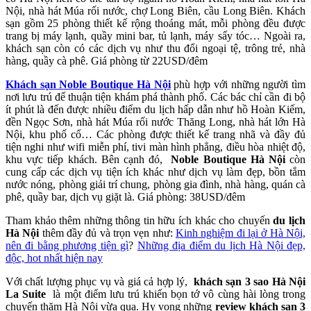
Nội, nhà hát Múa rối nước, chợ Long Biên, cầu Long Biên. Khách
sạn gồm 25 phòng
thiết kế rộng thoáng mát
, mỗi phòng đều được
trang bị máy lạnh, quầy mini bar, tủ lạnh, máy sấy tóc… Ngoài ra,
khách sạn còn có các dịch vụ như thu đổi ngoại tệ, trông trẻ, nhà
hàng, quầy cà phê.
Giá phòng
từ 22USD/đêm
Khách sạn Noble Boutique Hà Nội
phù hợp với những người tìm
nơi lưu trú để thuận tiện khám phá thành phố. Các bác chỉ cần đi bộ
ít phút là đến được nhiều điểm du lịch hấp dẫn như hồ Hoàn Kiếm,
đền Ngọc Sơn, nhà hát Múa rối nước Thăng Long, nhà hát lớn Hà
Nội, khu phố cổ… Các phòng được thiết kế trang nhã và đầy đủ
tiện nghi như wifi miễn phí, tivi màn hình phẳng, điều hòa nhiệt độ,
khu vực tiếp khách. Bên cạnh đó,
Noble Boutique Hà Nội
còn
cung cấp các dịch vụ tiện ích khác như dịch vụ làm đẹp, bồn tắm
nước nóng, phòng giải trí chung, phòng gia đình, nhà hàng, quán cà
phê, quầy bar, dịch vụ giặt là. Giá phòng: 38USD/đêm
Tham khảo thêm những thông tin hữu ích khác cho chuyến
du lịch
Hà Nội
thêm đầy đủ và trọn vẹn như:
Kinh nghiệm đi lại ở Hà Nội,
nên đi bằng phương tiện gì
?
Những địa điểm du lịch Hà Nội đẹp,
độc, hot nhất hiện nay
Với chất lượng phục vụ và giá cả hợp lý,
khách sạn 3 sao Hà Nội
La Suite
là một điểm lưu trú khiến bọn tớ vô cùng hài lòng trong
chuyến thăm Hà Nội vừa qua. Hy vọng những
review khách sạn 3