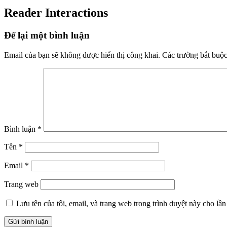
Reader Interactions
Để lại một bình luận
Email của bạn sẽ không được hiển thị công khai.
Các trường bắt buộ
Bình luận
*
Tên
*
Email
*
Trang web
Lưu tên của tôi, email, và trang web trong trình duyệt này cho lần 