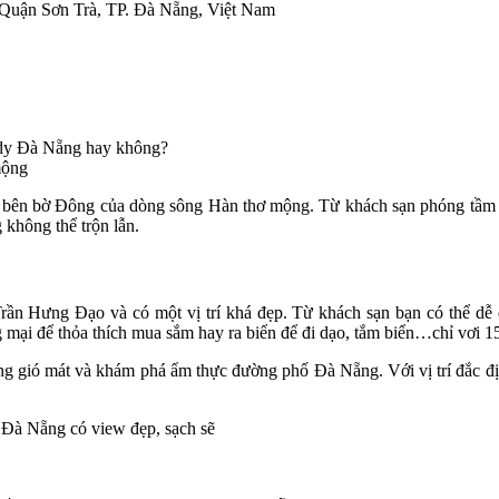
 Quận Sơn Trà, TP. Đà Nẵng, Việt Nam
mộng
 bên bờ Đông của dòng sông Hàn thơ mộng. Từ khách sạn phóng tầm m
 không thể trộn lẫn.
ần Hưng Đạo và có một vị trí khá đẹp. Từ khách sạn bạn có thể dễ d
 mại để thỏa thích mua sắm hay ra biển để đi dạo, tắm biển…chỉ vơi 15
ồng gió mát và khám phá ẩm thực đường phố Đà Nẵng. Với vị trí đắc đ