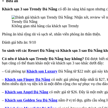
+ Bữa ăn
Khách sạn 3 sao Trendy Đà Nẵng
có đồ ăn sáng khá ngon nhưng c
Không gian nhà hàng của khách sạn Trendy
Phòng ăn khá rộng rãi và sạch sẽ, nhân viên phòng ăn thân thiện.
Đánh giá bữa ăn: 9/10
So sánh với các Resort Đà Nẵng và Khách sạn 3 sao Đà Nẵng kh
Có nên ở khách sạn Trendy Đà Nẵng hay không?
Đã được biết nh
bạn cũng có thể tham khảo một vài khách sạn 3 sao khác dưới đây:
– Giá phòng tại
Khách sạn Luxury
Đà Nẵng từ $22 mức giá này khá t
–
Khách sạn Finger Đà Nẵng
có mức giá phòng thấp nhất là $27, 
thêm nhiều dịch vụ tiện ích là một điểm cộng cho sự phục vụ chu đáo
–
Khách sạn Angel Đà Nẵng
có mức giá từ $26. Đây là một mức giá t
–
Khách sạn Golden Sea Đà Nẵng
nằm ở vị trí đẹp, giữa cầu sông