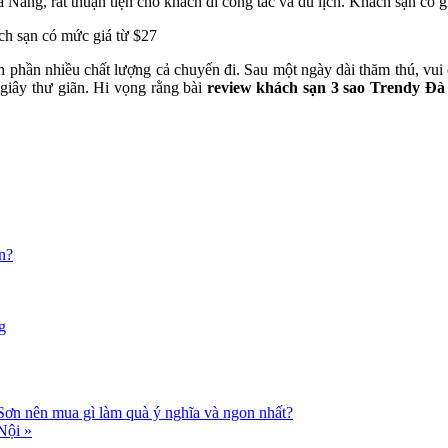
à Nẵng, rất thuận tiện cho khách đi công tác và du lịch. Khách sạn có g
h sạn có mức giá từ $27
h phần nhiều chất lượng cả chuyến đi. Sau một ngày dài thăm thú, vui 
giây thư giãn. Hi vọng rằng bài
review khách sạn 3 sao Trendy Đà
n?
g
Sơn nên mua gì làm quà ý nghĩa và ngon nhất?
 Nội
»