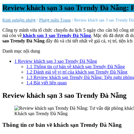
Review khách sạn 3 sao Trendy Đà Nẵng: P
Kinh nghiệm phượt
/
Phượt miền Trung
/ Review khách sạn 3 sao Trendy Đà
Công ty mình vừa tổ chức chuyến du lịch 5 ngày cho cán bộ công nh
mà còn về
khách sạn 3 sao Trendy Đà Nẵng
. Mặc dù đã được đi d
sao Trendy Đà Nẵng
đầy đủ và chi tiết nhất về giá cả, vị trí, tiện
Danh mục nội dung
1
Review khách sạn 3 sao Trendy Đà Nẵng
1.1
Thông tin cơ bản về khách sạn Trendy Đà Nẵng
1.2
Đánh giá về vị trí của khách sạn Trendy Đà Nẵng
1.3
Review khách sạn Trendy Đà Nẵng: Tiện nghi phòng
1.4
Bài viết liên quan
Review khách sạn 3 sao Trendy Đà Nẵng
Khách sạn Trendy Đà Nẵng
Thông tin cơ bản về khách sạn Trendy Đà Nẵng