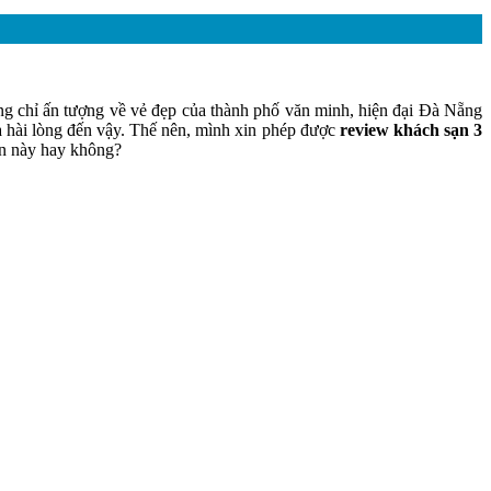
ng chỉ ấn tượng về vẻ đẹp của thành phố văn minh, hiện đại Đà Nẵng
và hài lòng đến vậy. Thế nên, mình xin phép được
review khách sạn 3
sạn này hay không?