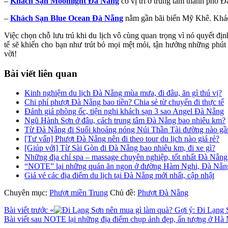
–
Khách Sạn Moonlight Đà Nẵng
có vị trí ở trung tâm thành phố Đ
–
Khách Sạn Blue Ocean Đà Nẵng
nằm gần bãi biển Mỹ Khê. Khác
Việc chọn chỗ lưu trú khi du lịch vô cùng quan trọng vì nó quyết địn
tế sẽ khiến cho bạn như trút bỏ mọi mệt mỏi, tận hưởng những phút 
vời!
Bài viết liên quan
Kinh nghiệm du lịch Đà Nẵng mùa mưa, đi đâu, ăn gì thú vị?
Chi phí phượt Đà Nẵng bao tiền? Chia sẻ từ chuyến đi thực tế
Đánh giá phòng ốc, tiện nghi khách sạn 3 sao Angel Đà Nẵng
Ngũ Hành Sơn ở đâu, cách trung tâm Đà Nẵng bao nhiêu km?
Từ Đà Nẵng đi Suối khoáng nóng Núi Thần Tài đường nào gầ
[Tư vấn] Phượt Đà Nẵng nên đi theo tour du lịch nào giá rẻ?
[Giúp với] Từ Sài Gòn đi Đà Nẵng bao nhiêu km, đi xe gì?
Những địa chỉ spa – massage chuyên nghiệp, tốt nhất Đà Nẵng
“NOTE” lại những quán ăn ngon ở đường Hàm Nghi, Đà Nẵn
Giá vé các địa điểm du lịch tại Đà Nẵng mới nhất, cập nhật
Chuyên mục:
Phượt miền Trung
Chủ đề:
Phượt Đà Nẵng
Bài viết trước
«
Gợi ý: Đi Lạng 
Bài viết sau
NOTE lại những địa điểm chụp ảnh đẹp, ấn tượng ở Hà