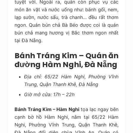
tuyệt vời. Ngoài ra, quán còn phục vụ các
món ăn vặt và nước uống như: bánh gối, nem,
lạp sườn, nước sấu, trà chanh… đều rất thơm
ngon. Quán bún chả Bà Béo được coi là quán
bún chả mang hương vị Bắc thơm ngon nhất
tại Đà Nẵng.
Bánh Tráng Kim – Quán ăn
đường Hàm Nghi, Đà Nẵng
Địa chỉ: 65/22 Hàm Nghi, Phường Vĩnh
Trung, Quận Thanh Khê, Đà Nẵng
Giờ mở cửa: 17h – 22h
Bánh Tráng Kim – Hàm Nghi
tọa lạc ngay bên
cạnh bờ hồ Hàm Nghi, nằm tại 65/22 Hàm
Nghi, Phường Vĩnh Trung, Quận Thanh Khê,
Đà Nẵng đối diện chùa Vĩnh An. Quán có