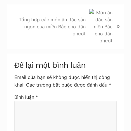
t
t
B
r
à
Tổng hợp các món ăn đặc sản
»
ư
i
ngon của miền Bắc cho dân
ớ
v
phượt
c
i
ế
t
Reader
s
Để lại một bình luận
Interactions
a
u
Email của bạn sẽ không được hiển thị công
khai.
Các trường bắt buộc được đánh dấu
*
Bình luận
*