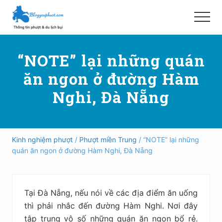
Menu
Skip
Bỏ
to
qua
Menu
main
primary
Hướng
content
sidebar
dẫn
“NOTE” lại những quán
đi
phượt,
ăn ngon ở đường Hàm
du
lịch
Nghi, Đà Nẵng
tự
túc
trong
và
ngoài
Kinh nghiệm phượt
/
Phượt miền Trung
/ “NOTE” lại những
nước
quán ăn ngon ở đường Hàm Nghi, Đà Nẵng
an
toàn,
vui
vẻ,
Tại Đà Nẵng, nếu nói về các địa điểm ăn uống
trải
nghiệm,
thì phải nhắc đến đường Hàm Nghi. Nơi đây
tiết
tập trung vô số những quán ăn ngon bổ rẻ.