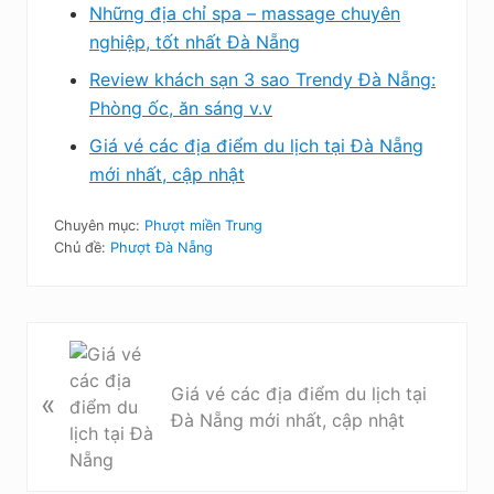
Những địa chỉ spa – massage chuyên
nghiệp, tốt nhất Đà Nẵng
Review khách sạn 3 sao Trendy Đà Nẵng:
Phòng ốc, ăn sáng v.v
Giá vé các địa điểm du lịch tại Đà Nẵng
mới nhất, cập nhật
Chuyên mục:
Phượt miền Trung
Chủ đề:
Phượt Đà Nẵng
B
à
Giá vé các địa điểm du lịch tại
«
i
Đà Nẵng mới nhất, cập nhật
v
i
ế