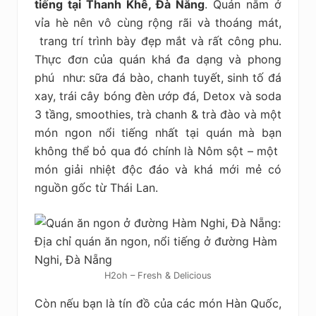
tiếng tại Thanh Khê, Đà Nẵng
. Quán nằm ở
vỉa hè nên vô cùng rộng rãi và thoáng mát,
trang trí trình bày đẹp mắt và rất công phu.
Thực đơn của quán khá đa dạng và phong
phú như: sữa đá bào, chanh tuyết, sinh tố đá
xay, trái cây bóng đèn ướp đá, Detox và soda
3 tầng, smoothies, trà chanh & trà đào và một
món ngon nổi tiếng nhất tại quán mà bạn
không thể bỏ qua đó chính là Nôm sột – một
món giải nhiệt độc đáo và khá mới mẻ có
nguồn gốc từ Thái Lan.
H2oh – Fresh & Delicious
Còn nếu bạn là tín đồ của các món Hàn Quốc,