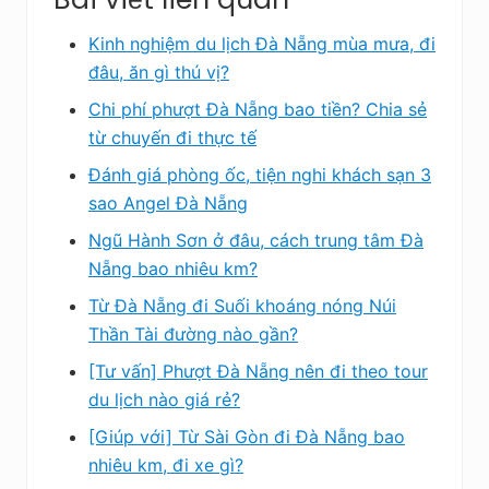
Kinh nghiệm du lịch Đà Nẵng mùa mưa, đi
đâu, ăn gì thú vị?
Chi phí phượt Đà Nẵng bao tiền? Chia sẻ
từ chuyến đi thực tế
Đánh giá phòng ốc, tiện nghi khách sạn 3
sao Angel Đà Nẵng
Ngũ Hành Sơn ở đâu, cách trung tâm Đà
Nẵng bao nhiêu km?
Từ Đà Nẵng đi Suối khoáng nóng Núi
Thần Tài đường nào gần?
[Tư vấn] Phượt Đà Nẵng nên đi theo tour
du lịch nào giá rẻ?
[Giúp với] Từ Sài Gòn đi Đà Nẵng bao
nhiêu km, đi xe gì?