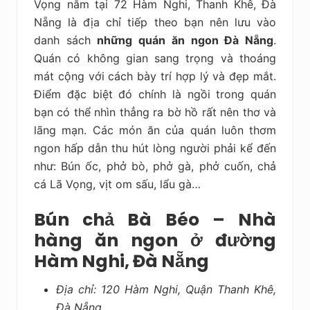
Vọng nằm tại 72 Hàm Nghi, Thanh Khê, Đà
Nẵng là địa chỉ tiếp theo bạn nên lưu vào
danh sách
những quán ăn ngon Đà Nẵng
.
Quán có không gian sang trọng và thoáng
mát cộng với cách bày trí hợp lý và đẹp mắt.
Điểm đặc biệt đó chính là ngồi trong quán
bạn có thể nhìn thẳng ra bờ hồ rất nên thơ và
lãng mạn. Các món ăn của quán luôn thơm
ngon hấp dẫn thu hút lòng người phải kể đến
như: Bún ốc, phở bò, phở gà, phở cuốn, chả
cá Lã Vọng, vịt om sấu, lẩu gà…
Bún chả Bà Béo – Nhà
hàng ăn ngon ở đường
Hàm Nghi, Đà Nẵng
Địa chỉ: 120 Hàm Nghi, Quận Thanh Khê,
Đà Nẵng