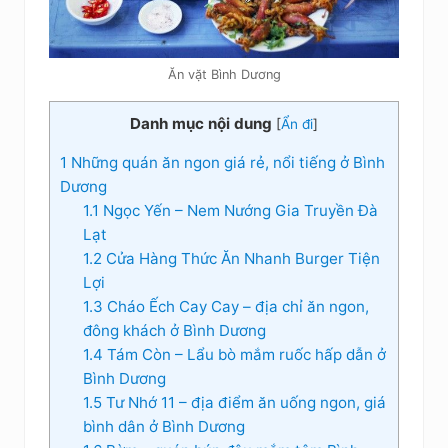
Ăn vặt Bình Dương
Danh mục nội dung
[
Ẩn đi
]
1
Những quán ăn ngon giá rẻ, nổi tiếng ở Bình
Dương
1.1
Ngọc Yến – Nem Nướng Gia Truyền Đà
Lạt
1.2
Cửa Hàng Thức Ăn Nhanh Burger Tiện
Lợi
1.3
Cháo Ếch Cay Cay – địa chỉ ăn ngon,
đông khách ở Bình Dương
1.4
Tám Còn – Lẩu bò mắm ruốc hấp dẫn ở
Bình Dương
1.5
Tư Nhớ 11 – địa điểm ăn uống ngon, giá
bình dân ở Bình Dương