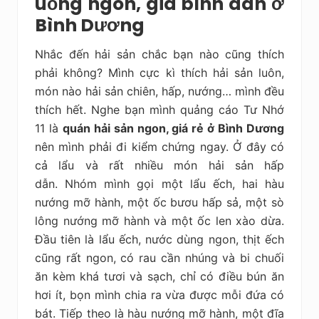
uống ngon, giá bình dân ở
Bình Dương
Nhắc đến hải sản chắc bạn nào cũng thích
phải không? Mình cực kì thích hải sản luôn,
món nào hải sản chiên, hấp, nướng… mình đều
thích hết. Nghe bạn mình quảng cáo Tư Nhớ
11 là
quán hải sản ngon, giá rẻ ở Bình Dương
nên mình phải đi kiểm chứng ngay. Ở đây có
cả lẩu và rất nhiều món hải sản hấp
dẫn. Nhóm mình gọi một lẩu ếch, hai hàu
nướng mỡ hành, một ốc bươu hấp sả, một sò
lông nướng mỡ hành và một ốc len xào dừa.
Đầu tiên là lẩu ếch, nước dùng ngon, thịt ếch
cũng rất ngon, có rau cần nhúng và bi chuối
ăn kèm khá tươi và sạch, chỉ có điều bún ăn
hơi ít, bọn mình chia ra vừa được mỗi đứa có
bát. Tiếp theo là hàu nướng mỡ hành, một đĩa