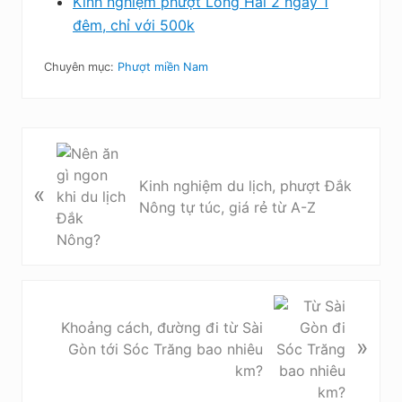
Kinh nghiệm phượt Long Hải 2 ngày 1
đêm, chỉ với 500k
Chuyên mục:
Phượt miền Nam
B
à
Kinh nghiệm du lịch, phượt Đắk
«
i
Nông tự túc, giá rẻ từ A-Z
v
i
ế
t
t
B
r
à
Khoảng cách, đường đi từ Sài
»
ư
i
Gòn tới Sóc Trăng bao nhiêu
ớ
v
km?
c
i