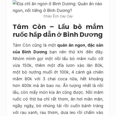
Cháo Ếch Cay Cay
Tám Còn – Lẩu bò mắm
ruốc hấp dẫn ở Bình Dương
Tám Còn cũng là một
quán ăn ngon, đặc sản
của Bình Dương
bạn nên thử khi đến đây.
Nhóm mình gọi một nồi lẩu bò mắm ruốc cỡ
vừa 150k, thêm một đĩa lươn xào lăn 80k,
một bò nướng muối ớt 100k, 4 cánh gà chiên
mắm 80k với 3 chai coca nữa, hết khoảng
hơn 400k mà ăn bao no. Ấn tượng nhất là nồi
lẩu, còn mấy món kia ăn cũng được. Nồi mắm
ruốc có thịt ba chỉ rất thơm, ăn hơi mằn mặn,
ngầy ngậy, bò nhúng tái rồi cuốn bánh tráng
với rau xanh, rau thơm, dưa leo rồi chấm vào