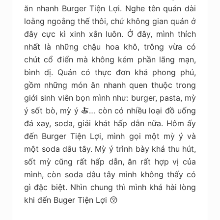
ăn nhanh Burger Tiện Lợi. Nghe tên quán dài
loằng ngoằng thế thôi, chứ không gian quán ở
đây cực kì xinh xắn luôn. Ở đây, mình thích
nhất là những chậu hoa khô, trông vừa có
chút cổ điển mà không kém phần lãng mạn,
bình dị. Quán có thực đơn khá phong phú,
gồm những món ăn nhanh quen thuộc trong
giới sinh viên bọn mình như: burger, pasta, mỳ
ý sốt bò, mỳ ý 🍝… còn có nhiều loại đồ uống
đá xay, soda, giải khát hấp dẫn nữa. Hôm ấy
đến Burger Tiện Lợi, mình gọi một mỳ ý và
một soda dâu tây. Mỳ ý trình bày khá thu hút,
sốt mỳ cũng rất hấp dẫn, ăn rất hợp vị của
mình, còn soda dâu tây mình không thấy có
gì đặc biệt. Nhìn chung thì mình khá hài lòng
khi đến Buger Tiện Lợi 😚