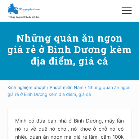
Menu
Skip
Bỏ
to
qua
Menu
main
primary
Hướng
content
sidebar
dẫn
Những quán ăn ngon
đi
phượt,
giá rẻ ở Bình Dương kèm
du
lịch
địa điểm, giá cả
tự
túc
trong
và
ngoài
Kinh nghiệm phượt
/
Phượt miền Nam
/ Những quán ăn ngon
nước
giá rẻ ở Bình Dương kèm địa điểm, giá cả
an
toàn,
vui
vẻ,
Mình có đứa bạn nhà ở Bình Dương, mấy lần
trải
nghiệm,
nó rủ về quê nó chơi, nó khoe ở chỗ nó có
tiết
nhiều quán ăn ngon mà giá rẻ lắm, cầm 100k