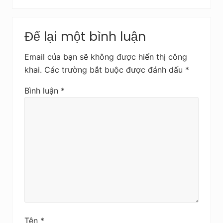
ế
t
Reader
s
Để lại một bình luận
Interactions
a
u
Email của bạn sẽ không được hiển thị công
khai.
Các trường bắt buộc được đánh dấu
*
Bình luận
*
Tên
*