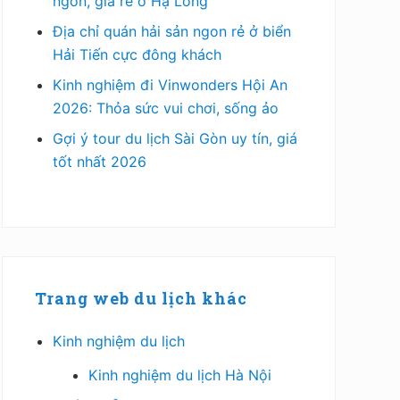
ngon, giá rẻ ở Hạ Long
Địa chỉ quán hải sản ngon rẻ ở biển
Hải Tiến cực đông khách
Kinh nghiệm đi Vinwonders Hội An
2026: Thỏa sức vui chơi, sống ảo
Gợi ý tour du lịch Sài Gòn uy tín, giá
tốt nhất 2026
Trang web du lịch khác
Kinh nghiệm du lịch
Kinh nghiệm du lịch Hà Nội