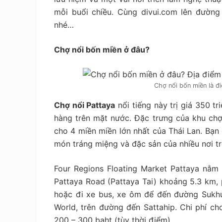
mỗi buổi chiều. Cùng divui.com lên đườn
nhé…
Chợ nổi bốn miền ở đâu?
Chợ nổi bốn miền là đi
Chợ nổi Pattaya
nổi tiếng này trị giá 350 t
hàng trên mặt nước. Đặc trưng của khu chợ 
cho 4 miền miền lớn nhất của Thái Lan. Bạn
món tráng miệng và đặc sản của nhiều nơi t
Four Regions Floating Market Pattaya nằm
Pattaya Road (Pattaya Tai) khoảng 5.3 km, p
hoặc đi xe bus, xe ôm để đến đường Sukh
World, trên đường đến Sattahip. Chi phí c
200 – 300 baht (tùy thời điểm).