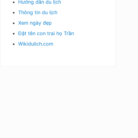
Hướng dẫn du lịch
Thông tin du lịch
Xem ngày đẹp
Đặt tên con trai họ Trần
Wikidulich.com