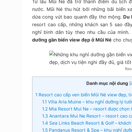
Từ lâu Mũi Né đã trở thành điểm du lịch 
tiết
kiệm
nước. Mũi Né thu hút bởi những bãi biển xa
dừa cong vút bao quanh đầy thơ mộng.
Du 
resort cao cấp, những khách sạn 5 sao đầy
nghỉ bình dân tùy theo nhu cầu của mình.
dưỡng gần biển view đẹp ở Mũi Né
cho chuy
Res
Danh mục nội dung
[
1
Resort cao cấp ven biển Mũi Né view đẹp, ti
1.1
Villa Aria Muine – khu nghỉ dưỡng lý tư
1.2
Mia Resort Mui Ne – resort được chọn 
1.3
Anantara Mui Ne Resort – resort cao c
1.4
Sea Links Beach Resort & Golf – khách 
1.5
Pandanus Resort & Spa – khu nghỉ dưỡn