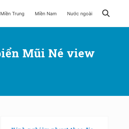
Miền Trung
Miền Nam
Nước ngoài
Tìm
kiếm
biển Mũi Né view
Sidebar