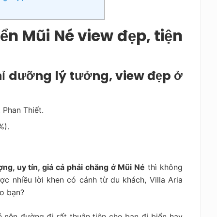
ển Mũi Né view đẹp, tiện
hỉ dưỡng lý tưởng, view đẹp ở
 Phan Thiết.
%).
ng, uy tín, giá cả phải chăng ở Mũi Né
thì không
c nhiều lời khen có cánh từ du khách, Villa Aria
ho bạn?
 nên đường đi rất thuận tiện cho bạn đi biển hay