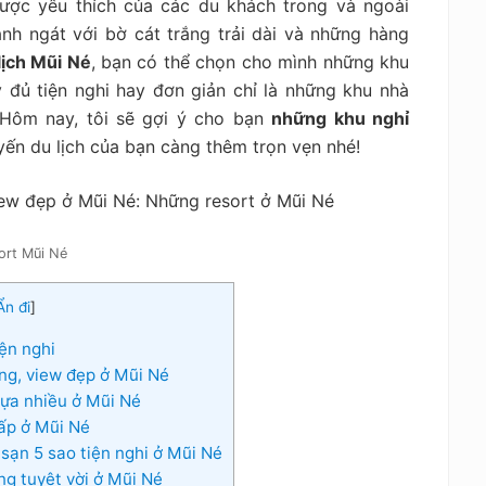
được yêu thích của các du khách trong và ngoài
nh ngát với bờ cát trắng trải dài và những hàng
lịch Mũi Né
, bạn có thể chọn cho mình những khu
 đủ tiện nghi hay đơn giản chỉ là những khu nhà
 Hôm nay, tôi sẽ gợi ý cho bạn
những khu nghỉ
ến du lịch của bạn càng thêm trọn vẹn nhé!
ort Mũi Né
Ẩn đi
]
ện nghi
ởng, view đẹp ở Mũi Né
lựa nhiều ở Mũi Né
ấp ở Mũi Né
sạn 5 sao tiện nghi ở Mũi Né
g tuyệt vời ở Mũi Né