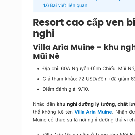
1.6
Bài viết liên quan
Resort cao cấp ven bi
nghi
Villa Aria Muine – khu ng
Mũi Né
Địa chỉ: 60A Nguyễn Đình Chiểu, Mũi Né,
Giá tham khảo: 72 USD/đêm (đã giảm 6
Điểm đánh giá: 9/10.
Nhắc đến
khu nghỉ dưỡng lý tưởng, chất lượ
thể không kể tên
Villa Aria Muine
.
Nhận đượ
Muine có thực sự là nơi nghỉ dưỡng thú vị c
Villa Aria Muine nằm ở trung tâm Mũi Né