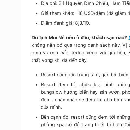
Địa chỉ: 24 Nguyễn Đình Chiểu, Hàm Tiến
Giá tham khảo: 118 USD/đêm (đã giảm 
Điểm đánh giá: 8,8/10.
Du lịch Mũi Né nên ở đâu, khách sạn nào?
không nên bỏ qua trong danh sách này. Vị tr
dịch vụ cao cấp, tương xứng với giá tiền,
thất vọng khi đã đến đây.
Resort nằm gần trung tâm, gần bãi biển, 
Resort đem tới nhiều loại hình phòn
bungalow hướng biển hay sân vườn, phò
đẹp… chắc chắn sẽ đem tới cho bạn khôn
của mình.
Bên cạnh đó, resort cũng đem tới những 
phòng spa có đủ trang thiết bị hiện đạ