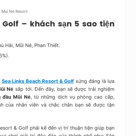
 Mui Ne Resort
 Golf – khách sạn 5 sao tiện
ú Hài, Mũi Né, Phan Thiết.
6%).
,
Sea Links Beach Resort & Golf
xứng đáng là lựa
Mũi Né
sắp tới. Đến đây, bạn sẽ được trải nghiệm
g đầu Mũi Né
, từ những dịch vụ phòng cao cấp,
ình của nhân viên và chắc chắn bạn sẽ được tận
sort & Golf phải kể đến vị trí thuận tiện giúp bạn
ui chơi giải trí độc đáo của thành phố như: Sân