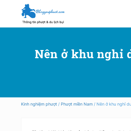
Skip
Skip
Bỏ
to
to
qua
right
main
primary
header
content
sidebar
Hướng
dẫn
navigation
đi
phượt,
Nên ở khu nghỉ 
du
lịch
tự
túc
trong
và
ngoài
nước
an
toàn,
Kinh nghiệm phượt
/
Phượt miền Nam
/ Nên ở khu nghỉ d
vui
vẻ,
trải
nghiệm,