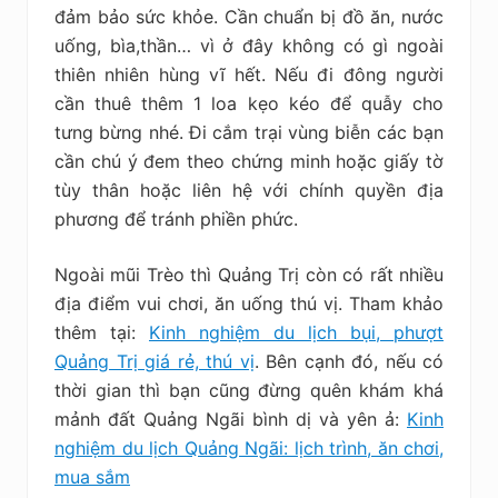
đảm bảo sức khỏe. Cần chuẩn bị đồ ăn, nước
uống, bìa,thần… vì ở đây không có gì ngoài
thiên nhiên hùng vĩ hết. Nếu đi đông người
cần thuê thêm 1 loa kẹo kéo để quẫy cho
tưng bừng nhé. Đi cắm trại vùng biễn các bạn
cần chú ý đem theo chứng minh hoặc giấy tờ
tùy thân hoặc liên hệ với chính quyền địa
phương để tránh phiền phức.
Ngoài mũi Trèo thì Quảng Trị còn có rất nhiều
địa điểm vui chơi, ăn uống thú vị. Tham khảo
thêm tại:
Kinh nghiệm du lịch bụi, phượt
Quảng Trị giá rẻ, thú vị
. Bên cạnh đó, nếu có
thời gian thì bạn cũng đừng quên khám khá
mảnh đất Quảng Ngãi bình dị và yên ả:
Kinh
nghiệm du lịch Quảng Ngãi: lịch trình, ăn chơi,
mua sắm