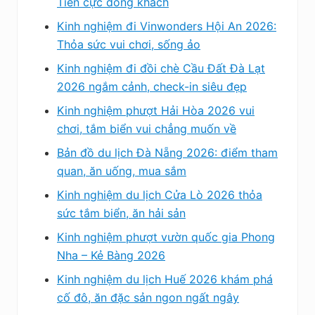
Tiến cực đông khách
Kinh nghiệm đi Vinwonders Hội An 2026:
Thỏa sức vui chơi, sống ảo
Kinh nghiệm đi đồi chè Cầu Đất Đà Lạt
2026 ngắm cảnh, check-in siêu đẹp
Kinh nghiệm phượt Hải Hòa 2026 vui
chơi, tắm biển vui chẳng muốn về
Bản đồ du lịch Đà Nẵng 2026: điểm tham
quan, ăn uống, mua sắm
Kinh nghiệm du lịch Cửa Lò 2026 thỏa
sức tắm biển, ăn hải sản
Kinh nghiệm phượt vườn quốc gia Phong
Nha – Kẻ Bàng 2026
Kinh nghiệm du lịch Huế 2026 khám phá
cố đô, ăn đặc sản ngon ngất ngây