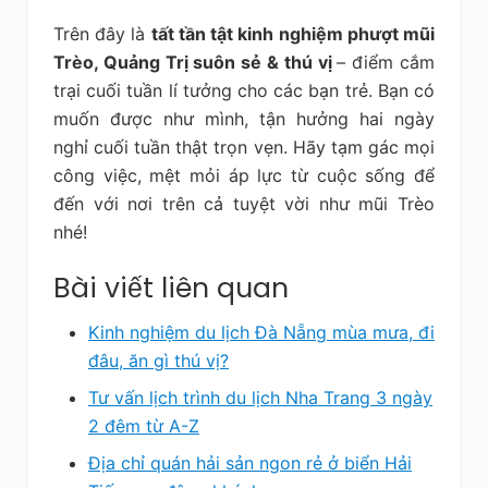
Trên đây là
tất tần tật kinh nghiệm phượt mũi
Trèo, Quảng Trị suôn sẻ & thú vị
– điểm cắm
trại cuối tuần lí tưởng cho các bạn trẻ. Bạn có
muốn được như mình, tận hưởng hai ngày
nghỉ cuối tuần thật trọn vẹn. Hãy tạm gác mọi
công việc, mệt mỏi áp lực từ cuộc sống để
đến với nơi trên cả tuyệt vời như mũi Trèo
nhé!
Bài viết liên quan
Kinh nghiệm du lịch Đà Nẵng mùa mưa, đi
đâu, ăn gì thú vị?
Tư vấn lịch trình du lịch Nha Trang 3 ngày
2 đêm từ A-Z
Địa chỉ quán hải sản ngon rẻ ở biển Hải