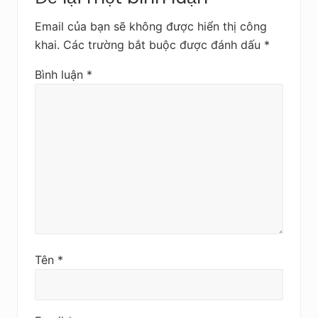
e
a
u
a
Email của bạn sẽ không được hiển thị công
khai.
Các trường bắt buộc được đánh dấu
*
d
Bình luận
*
e
r
I
n
t
e
r
Tên
*
a
c