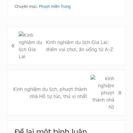
Chuyên mục:
Phượt miền Trung
B
à
Kinh nghiệm du lịch Gia Lai:
«
i
điểm vui chơi, ăn uống từ A-Z
v
i
ế
t
B
t
à
Kinh nghiệm du lịch, phượt thành
»
r
i
nhà Hồ tự túc, thú vị nhất
ư
v
ớ
i
c
ế
t
R
s
Để lại một bình luận