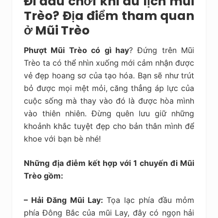
Đi đâu chơi khi du lịch mũi
Trèo? Địa điểm tham quan
ở Mũi Trèo
Phượt Mũi Trèo có gì hay
? Đứng trên Mũi
Trèo ta có thể nhìn xuống mới cảm nhận được
vẻ đẹp hoang sơ của tạo hóa. Bạn sẽ như trút
bỏ được mọi mệt mỏi, căng thẳng áp lực của
cuộc sống mà thay vào đó là được hòa mình
vào thiên nhiên. Đừng quên lưu giữ những
khoảnh khắc tuyệt đẹp cho bản thân mình để
khoe với bạn bè nhé!
Những địa điễm kết hợp với 1 chuyến đi Mũi
Trèo gồm:
– Hải Đăng Mũi Lay:
Tọa lạc phía đầu mỏm
phía Đông Bắc của mũi Lay, đây có ngọn hải