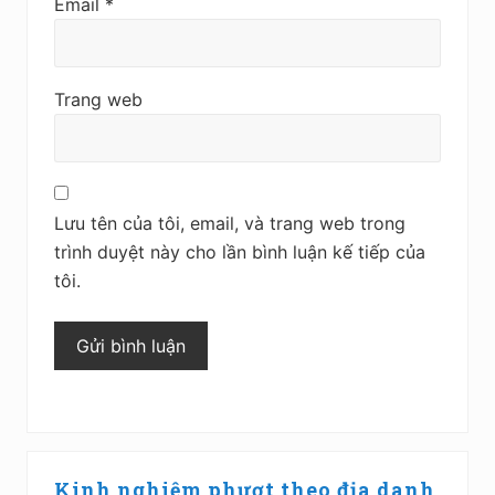
t
Email
*
i
o
Trang web
n
s
Lưu tên của tôi, email, và trang web trong
trình duyệt này cho lần bình luận kế tiếp của
tôi.
S
Kinh nghiệm phượt theo địa danh