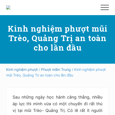
Menu
Skip
Bỏ
Men
to
qua
Hướng
main
primary
dẫn
đi
content
sidebar
Kinh nghiệm phượt mũi
phượt,
du
Trèo, Quảng Trị an toàn
lịch
tự
cho lần đầu
túc
trong
và
ngoài
nước
Kinh nghiệm phượt
/
Phượt miền Trung
/ Kinh nghiệm phượt
an
mũi Trèo, Quảng Trị an toàn cho lần đầu
toàn,
vui
vẻ,
trải
Sau những ngày học hành căng thẳng, nhiều
nghiệm,
áp lực thì mình vừa có một chuyến đi rất thú
tiết
kiệm
vị tại mũi Trèo- Quảng Trị. Có lẽ rất ít người