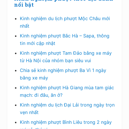
i
nổi bật
d
Kinh nghiệm du lịch phượt Mộc Châu mới
e
nhất
b
Kinh nghiệm phượt Bắc Hà – Sapa, thông
tin mới cập nhật
a
Kinh nghiệm phượt Tam Đảo bằng xe máy
r
từ Hà Nội của nhóm bạn siêu vui
c
Chia sẻ kinh nghiệm phượt Ba Vì 1 ngày
h
bằng xe máy
í
Kinh nghiệm phượt Hà Giang mùa tam giác
mạch: đi đâu, ăn ở?
n
Kinh nghiệm du lịch Đại Lải trong ngày trọn
h
vẹn nhất
Kinh nghiệm phượt Bình Liêu trong 2 ngày