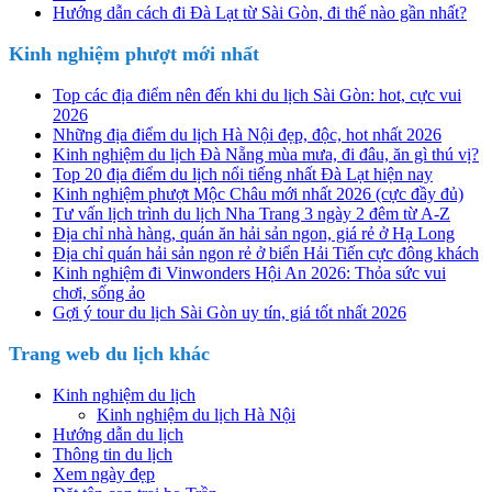
Hướng dẫn cách đi Đà Lạt từ Sài Gòn, đi thế nào gần nhất?
Kinh nghiệm phượt mới nhất
Top các địa điểm nên đến khi du lịch Sài Gòn: hot, cực vui
2026
Những địa điểm du lịch Hà Nội đẹp, độc, hot nhất 2026
Kinh nghiệm du lịch Đà Nẵng mùa mưa, đi đâu, ăn gì thú vị?
Top 20 địa điểm du lịch nổi tiếng nhất Đà Lạt hiện nay
Kinh nghiệm phượt Mộc Châu mới nhất 2026 (cực đầy đủ)
Tư vấn lịch trình du lịch Nha Trang 3 ngày 2 đêm từ A-Z
Địa chỉ nhà hàng, quán ăn hải sản ngon, giá rẻ ở Hạ Long
Địa chỉ quán hải sản ngon rẻ ở biển Hải Tiến cực đông khách
Kinh nghiệm đi Vinwonders Hội An 2026: Thỏa sức vui
chơi, sống ảo
Gợi ý tour du lịch Sài Gòn uy tín, giá tốt nhất 2026
Trang web du lịch khác
Kinh nghiệm du lịch
Kinh nghiệm du lịch Hà Nội
Hướng dẫn du lịch
Thông tin du lịch
Xem ngày đẹp