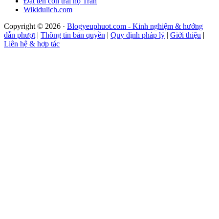
Đặt tên con trai họ Trần
Wikidulich.com
Copyright © 2026 ·
Blogyeuphuot.com - Kinh nghiệm & hướng
dẫn phượt
|
Thông tin bản quyền
|
Quy định pháp lý
|
Giới thiệu
|
Liên hệ & hợp tác