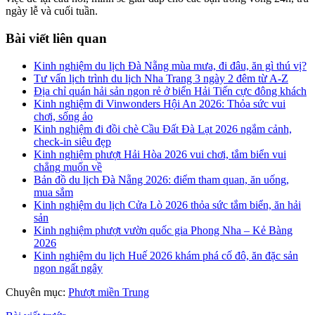
ngày lễ và cuối tuần.
Bài viết liên quan
Kinh nghiệm du lịch Đà Nẵng mùa mưa, đi đâu, ăn gì thú vị?
Tư vấn lịch trình du lịch Nha Trang 3 ngày 2 đêm từ A-Z
Địa chỉ quán hải sản ngon rẻ ở biển Hải Tiến cực đông khách
Kinh nghiệm đi Vinwonders Hội An 2026: Thỏa sức vui
chơi, sống ảo
Kinh nghiệm đi đồi chè Cầu Đất Đà Lạt 2026 ngắm cảnh,
check-in siêu đẹp
Kinh nghiệm phượt Hải Hòa 2026 vui chơi, tắm biển vui
chẳng muốn về
Bản đồ du lịch Đà Nẵng 2026: điểm tham quan, ăn uống,
mua sắm
Kinh nghiệm du lịch Cửa Lò 2026 thỏa sức tắm biển, ăn hải
sản
Kinh nghiệm phượt vườn quốc gia Phong Nha – Kẻ Bàng
2026
Kinh nghiệm du lịch Huế 2026 khám phá cố đô, ăn đặc sản
ngon ngất ngây
Chuyên mục:
Phượt miền Trung