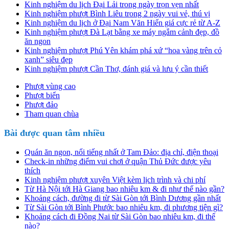
Kinh nghiệm du lịch Đại Lải trong ngày trọn vẹn nhất
Kinh nghiệm phượt Bình Liêu trong 2 ngày vui vẻ, thú vị
Kinh nghiệm du lịch ở Đại Nam Văn Hiến giá cực rẻ từ A-Z
Kinh nghiệm phượt Đà Lạt bằng xe máy ngắm cảnh đẹp, đồ
ăn ngon
Kinh nghiệm phượt Phú Yên khám phá xứ “hoa vàng trên cỏ
xanh” siêu đẹp
Kinh nghiệm phượt Cần Thơ, đánh giá và lưu ý cần thiết
Phượt vùng cao
Phượt biển
Phượt đảo
Tham quan chùa
Bài được quan tâm nhiều
Quán ăn ngon, nổi tiếng nhất ở Tam Đảo: địa chỉ, điện thoại
Check-in những điểm vui chơi ở quận Thủ Đức được yêu
thích
Kinh nghiệm phượt xuyên Việt kèm lịch trình và chi phí
Từ Hà Nội tới Hà Giang bao nhiêu km & đi như thế nào gần?
Khoảng cách, đường đi từ Sài Gòn tới Bình Dương gần nhất
Từ Sài Gòn tới Bình Phước bao nhiêu km, đi phương tiện gì?
Khoảng cách đi Đồng Nai từ Sài Gòn bao nhiêu km, đi thế
nào?