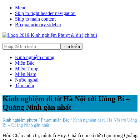
Menu
Skip to right header navigation
Skip to main content
Bỏ qua primary sidebar
Hướng
Nhập
dẫn
để
đi
tìm
Kinh nghiệm chung
phượt,
kiếm
Miền Bắc
du
Miền Trung
lịch
Miền Nam
tự
Nước ngoài
túc
Tìm kiếm
trong
và
Kinh nghiệm đi từ Hà Nội tới Uông Bí –
ngoài
Quảng Ninh gần nhất
nước
an
toàn,
Kinh nghiệm phượt
/
Phượt miền Bắc
/ Kinh nghiệm đi từ Hà Nội tới Uông
vui
Bí – Quảng Ninh gần nhất
vẻ,
Hỏi: Chào anh chị, mình là Huy. Chả là em có đứa bạn trong Quảng
trải