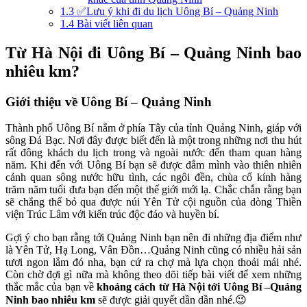
1.3
✅Lưu ý khi đi du lịch Uông Bí – Quảng Ninh
1.4
Bài viết liên quan
Từ Hà Nội đi Uông Bí – Quảng Ninh bao
nhiêu km
?
Giới thiệu về Uông Bí – Quảng Ninh
Thành phố Uông Bí nằm ở phía Tây của tỉnh Quảng Ninh, giáp với
sông Đá Bạc. Nơi đây được biết đến là một trong những nơi thu hút
rất đông khách du lịch trong và ngoài nước đến tham quan hàng
năm. Khi đến với Uông Bí bạn sẽ được đắm mình vào thiên nhiên
cảnh quan sông nước hữu tình, các ngôi đền, chùa cổ kính hàng
trăm năm tuổi đưa bạn đến một thế giới mới lạ. Chắc chắn rằng bạn
sẽ chẳng thể bỏ qua được núi Yên Tử cội nguồn của dòng Thiền
viện Trúc Lâm với kiến trúc độc đáo và huyền bí.
Gợi ý cho bạn rằng tới Quảng Ninh bạn nên đi những địa điểm như
là Yên Tử, Hạ Long, Vân Đồn…Quảng Ninh cũng có nhiều hải sản
tươi ngon lắm đó nha, bạn cứ ra chợ mà lựa chọn thoải mái nhé.
Còn chờ đợi gì nữa mà không theo dõi tiếp bài viết để xem những
thắc mắc của bạn về
khoảng cách
từ Hà Nội tới Uông Bí –Quảng
Ninh bao nhiêu km
sẽ được giải quyết dần dần nhé.😉