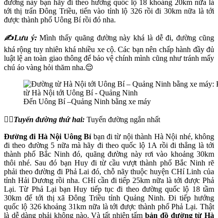
đường này bạn hãy đi theo hướng quốc lộ 18 khoảng 20km nữa là
tới thị trấn Đông Triều, tiến vào tỉnh lộ 326 rồi đi 30km nữa là tới
được thành phố Uông Bí rồi đó nha.
✍Lưu ý:
Mình thấy quãng đường này khá là dễ đi, đường cũng
khá rộng tuy nhiên khá nhiều xe cộ. Các bạn nên chấp hành đầy đủ
luật lệ an toàn giao thông để bảo vệ chính mình cũng như tránh mấy
chú áo vàng hỏi thăm nha.😌
Đến Uông Bí –Quảng Ninh bằng xe máy
👉🏼Tuyến đường thứ hai:
Tuyến đường ngắn nhất
Đường đi
Hà Nội Uông Bí
bạn đi từ nội thành Hà Nội nhé, không
đi theo đường 5 nữa mà hãy đi theo quốc lộ 1A rồi đi thẳng là tới
thành phố Bắc Ninh đó, quãng đường này rơi vào khoảng 30km
thôi nhé. Sau đó bạn Huy đi từ cầu vượt thành phố Bắc Ninh rẽ
phải theo đường đi Phả Lai đó, chỗ nãy thuộc huyện CHí Linh của
tỉnh Hải Dương rồi nha. CHỉ cần đi tiếp 25km nữa là tới được Phả
Lại. Từ Phả Lại bạn Huy tiếp tục đi theo đường quốc lộ 18 tầm
30km để tới thị xã Đông Triều tỉnh Quảng Ninh. Đi tiếp hướng
quốc lộ 326 khoảng 31km nữa là tới được thành phố Phả Lại. Thật
là dễ dàng phải không nào. Và tất nhiên tấm
bản đồ
đường
từ Hà