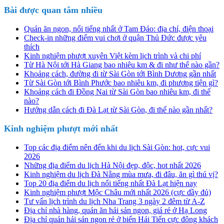
Bài được quan tâm nhiều
Quán ăn ngon, nổi tiếng nhất ở Tam Đảo: địa chỉ, điện thoại
Check-in những điểm vui chơi ở quận Thủ Đức được yêu
thích
Kinh nghiệm phượt xuyên Việt kèm lịch trình và chi phí
Từ Hà Nội tới Hà Giang bao nhiêu km & đi như thế nào gần?
Khoảng cách, đường đi từ Sài Gòn tới Bình Dương gần nhất
Từ Sài Gòn tới Bình Phước bao nhiêu km, đi phương tiện gì?
Khoảng cách đi Đồng Nai từ Sài Gòn bao nhiêu km, đi thế
nào?
Hướng dẫn cách đi Đà Lạt từ Sài Gòn, đi thế nào gần nhất?
Kinh nghiệm phượt mới nhất
Top các địa điểm nên đến khi du lịch Sài Gòn: hot, cực vui
2026
Những địa điểm du lịch Hà Nội đẹp, độc, hot nhất 2026
Kinh nghiệm du lịch Đà Nẵng mùa mưa, đi đâu, ăn gì thú vị?
Top 20 địa điểm du lịch nổi tiếng nhất Đà Lạt hiện nay
Kinh nghiệm phượt Mộc Châu mới nhất 2026 (cực đầy đủ)
Tư vấn lịch trình du lịch Nha Trang 3 ngày 2 đêm từ A-Z
Địa chỉ nhà hàng, quán ăn hải sản ngon, giá rẻ ở Hạ Long
Địa chỉ quán hải sản ngon rẻ ở biển Hải Tiến cực đông khách