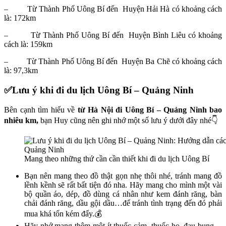
– Từ Thành Phố Uông Bí đến Huyện Hải Hà có khoảng cách
là: 172km
– Từ Thành Phố Uông Bí đến Huyện Bình Liêu có khoảng
cách là: 159km
– Từ Thành Phố Uông Bí đến Huyện Ba Chẽ có khoảng cách
là: 97,3km
✅Lưu ý khi đi du lịch Uông Bí – Quảng Ninh
Bên cạnh tìm hiểu về
t
ừ Hà Nội đi Uông Bí – Quảng Ninh bao
nhiêu km,
bạn Huy cũng nên ghi nhớ một số lưu ý dưới đây nhé👇
Mang theo những thứ cần cần thiết khi đi du lịch Uông Bí
Bạn nên mang theo đồ thật gọn nhẹ thôi nhé, tránh mang đồ
lềnh kềnh sẽ rất bất tiện đó nha. Hãy mang cho mình một vài
bộ quần áo, dép, đồ dùng cá nhân như kem đánh răng, bàn
chải đánh răng, dầu gội dầu…để tránh tình trạng đến đó phải
mua khá tốn kém đấy.💰
Hãy nhớ mang thêm một ít thuốc cảm, thuốc ho, đau bụng…