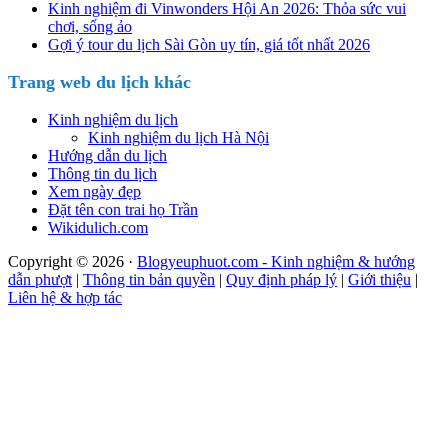
Kinh nghiệm đi Vinwonders Hội An 2026: Thỏa sức vui
chơi, sống ảo
Gợi ý tour du lịch Sài Gòn uy tín, giá tốt nhất 2026
Trang web du lịch khác
Kinh nghiệm du lịch
Kinh nghiệm du lịch Hà Nội
Hướng dẫn du lịch
Thông tin du lịch
Xem ngày đẹp
Đặt tên con trai họ Trần
Wikidulich.com
Copyright © 2026 ·
Blogyeuphuot.com - Kinh nghiệm & hướng
dẫn phượt
|
Thông tin bản quyền
|
Quy định pháp lý
|
Giới thiệu
|
Liên hệ & hợp tác