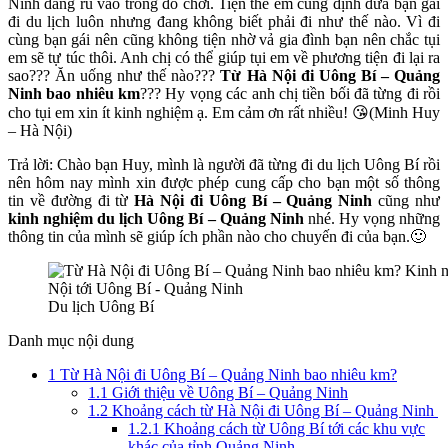
Ninh đang rủ vào trong đó chơi. Tiện thể em cũng định đưa bạn gái
nghiệm,
đi du lịch luôn nhưng đang không biết phải đi như thế nào. Vì đi
tiết
cùng bạn gái nên cũng không tiện nhờ vả gia đình bạn nên chắc tụi
kiệm
em sẽ tự túc thôi. Anh chị có thể giúp tụi em về phương tiện đi lại ra
sao??? Ăn uống như thế nào???
Từ Hà Nội đi Uông Bí – Quảng
Ninh bao nhiêu km
??? Hy vọng các anh chị tiền bối đã từng đi rồi
cho tụi em xin ít kinh nghiệm ạ. Em cảm ơn rất nhiều! 😘(Minh Huy
– Hà Nội)
Trả lời: Chào bạn Huy, mình là người đã từng đi du lịch Uông Bí rồi
nên hôm nay mình xin được phép cung cấp cho bạn một số thông
tin về đường đi từ
Hà Nội đi Uông Bí – Quảng Ninh
cũng như
kinh nghiệm
du lịch Uông Bí – Quảng Ninh
nhé. Hy vọng những
thông tin của mình sẽ giúp ích phần nào cho chuyến đi của bạn.🙂
Du lịch Uông Bí
Danh mục nội dung
1
Từ Hà Nội đi Uông Bí – Quảng Ninh bao nhiêu km?
1.1
Giới thiệu về Uông Bí – Quảng Ninh
1.2
Khoảng cách từ Hà Nội đi Uông Bí – Quảng Ninh
1.2.1
Khoảng cách từ Uông Bí tới các khu vực
khác của tỉnh Quảng Ninh