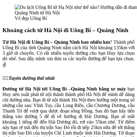
Vẻ đẹp Uông Bí
Khoảng cách từ Hà Nội đi Uông Bí – Quảng Ninh
Từ Hà Nội đi Uông Bí – Quảng Ninh bao nhiêu km
? Thành phố
Uông Bí của tỉnh Quảng Ninh nằm cách Hà Nội khoảng 135km với
3 giờ di chuyển. Có rất nhiều tuyến đường cho bạn Huy lựa chọn
đó nhé. Sau đây mình xin đưa ra các tuyến đường để bạn lựa chọn.
✌
👉🏼Tuyến đường thứ nhất
Đường
từ Hà Nội tới Uông Bí –Quảng Ninh bằng xe máy
bạn
Huy nên xuất phát từ nội thành thành phố Hà Nội để mình dễ dàng
chỉ đường nha. Bạn đi từ nội thành Hà Nội theo hướng một trong số
những cầu sau: Vĩnh Tuy, cầu Long Biên, cầu Chương Dương, cầu
Thanh Trì để vượt qua được đoạn sông Hồng. Sau đó bạn hãy tiến
thẳng vào đường 5 để đi vê hướng đi Hải Dương. Bạn sẽ mất
khoảng 1 tiếng để đến Hải Dương đó, rơi vào 55km nhé. Từ điểm
này bạn rẽ trái đến thị trấn Sao Đỏ rồi đi tiếp 25km nữa để tới thẳng
thị trấn Sao Đỏ của huyện Chí Linh thuộc tỉnh Hải Dương. Từ đoạn