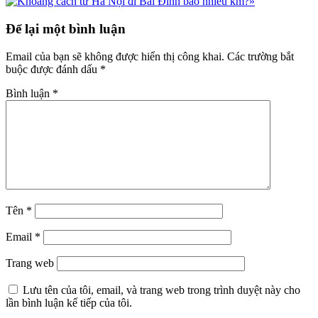
viết
»
sau
Reader
Để lại một bình luận
Interactions
Email của bạn sẽ không được hiển thị công khai.
Các trường bắt
buộc được đánh dấu
*
Bình luận
*
Tên
*
Email
*
Trang web
Lưu tên của tôi, email, và trang web trong trình duyệt này cho
lần bình luận kế tiếp của tôi.