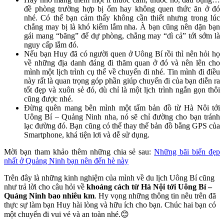
đề phòng trường hợp bị ốm hay không quen thức ăn ở đó
nhé. Có thể bạn cảm thấy không cần thiết nhưng trong lúc
chẳng may bị là khó kiếm lắm nha. À bạn cũng nên dặn bạn
gái mang “băng” để dự phòng, chẳng may “dì cả” tới sớm là
nguy cấp lắm đó.
Nếu bạn Huy đã có người quen ở Uông Bí rồi thì nên hỏi họ
về những địa danh đáng đi thăm quan ở đó và nên lên cho
mình một lịch trình cụ thể về chuyến đi nhé. Tin mình đi điều
này rất là quan trọng góp phần giúp chuyến đi của bạn diễn ra
tốt đẹp và xuôn sẻ đó, dù chỉ là một lịch trình ngắn gọn thôi
cũng được nhé.
Đừng quên mang bên mình một tấm bản đồ từ Hà Nôi tới
Uông Bí – Quảng Ninh nha, nó sẽ chỉ đường cho bạn tránh
lạc đường đó. Bạn cũng có thể thay thế bản đồ bằng GPS của
Smartphone, khá tiện lơi và dễ sử dụng.
Mời bạn tham khảo thêm những chia sẻ sau:
Những bãi biển đẹp
nhất ở Quảng Ninh bạn nên đến hè này
Trên đây là những kinh nghiệm của mình về du lịch Uông Bí cũng
như trả lời cho câu hỏi về
khoảng cách từ Hà Nội tới Uông Bí –
Quảng Ninh bao nhiêu km
. Hy vọng những thông tin nêu trên đã
thực sự làm bạn Huy hài lòng và hữu ích cho bạn. Chúc hai bạn có
một chuyến đi vui vẻ và an toàn nhé.😊