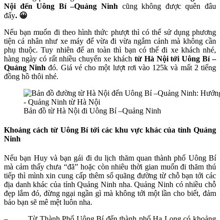
Nội đến Uông Bí –Quảng Ninh
cũng không được quên đâu
đấy
. 😀
Nếu bạn muốn đi theo hình thức phượt thì có thể sử dụng phương
tiện cá nhân như xe máy để vừa đi vừa ngắm cảnh mà không cần
phụ thuộc. Tuy nhiên để an toàn thì bạn có thể đi xe khách nhé,
hàng ngày có rất nhiều chuyến xe khách
từ Hà Nội tới Uông Bí –
Quảng Ninh
đó. Giá vé cho một lượt rơi vào 125k và mất 2 tiếng
đồng hồ thôi nhé.
Bản đồ từ Hà Nội đi Uông Bí –Quảng Ninh
Khoảng cách từ Uông Bí tới các khu vực khác của tỉnh Quảng
Ninh
Nếu bạn Huy và bạn gái đi du lịch thăm quan thành phố Uông Bí
mà cảm thấy chưa “đã” hoặc còn nhiêu thời gian muốn đi thăm thú
tiếp thì mình xin cung cấp thêm số quãng đường từ chỗ bạn tới các
địa danh khác của tỉnh Quảng Ninh nha. Quảng Ninh có nhiều chỗ
đẹp lắm đó, đừng ngại ngần gì mà không tới một lần cho biết, đảm
bảo bạn sẽ mê mệt luôn nha.
– Từ Thành Phố Uông Bí đến thành phố Hạ Long có khoảng