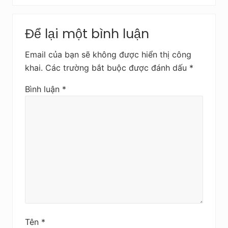
t
v
Reader
r
i
Để lại một bình luận
ư
Interactions
ế
ớ
t
Email của bạn sẽ không được hiển thị công
c
s
khai.
Các trường bắt buộc được đánh dấu
*
a
u
Bình luận
*
Tên
*