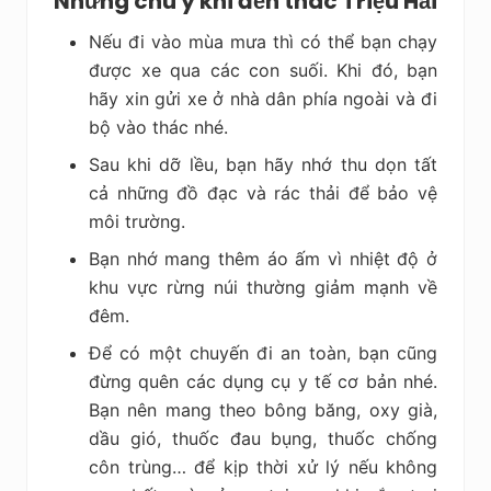
Những chú ý khi đến thác Triệu Hải
Nếu đi vào mùa mưa thì có thể bạn chạy
được xe qua các con suối. Khi đó, bạn
hãy xin gửi xe ở nhà dân phía ngoài và đi
bộ vào thác nhé.
Sau khi dỡ lều, bạn hãy nhớ thu dọn tất
cả những đồ đạc và rác thải để bảo vệ
môi trường.
Bạn nhớ mang thêm áo ấm vì nhiệt độ ở
khu vực rừng núi thường giảm mạnh về
đêm.
Để có một chuyến đi an toàn, bạn cũng
đừng quên các dụng cụ y tế cơ bản nhé.
Bạn nên mang theo bông băng, oxy già,
dầu gió, thuốc đau bụng, thuốc chống
côn trùng… để kịp thời xử lý nếu không