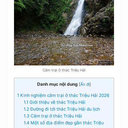
Cắm trại ở thác Triệu Hải
Danh mục nội dung
[
Ẩn đi
]
1
Kinh nghiệm cắm trại ở thác Triệu Hải 2026
1.1
Giới thiệu về thác Triệu Hải
1.2
Đường đi tới thác Triệu Hải du lịch
1.3
Cắm trại ở thác Triệu Hải
1.4
Một số địa điểm đẹp gần thác Triệu