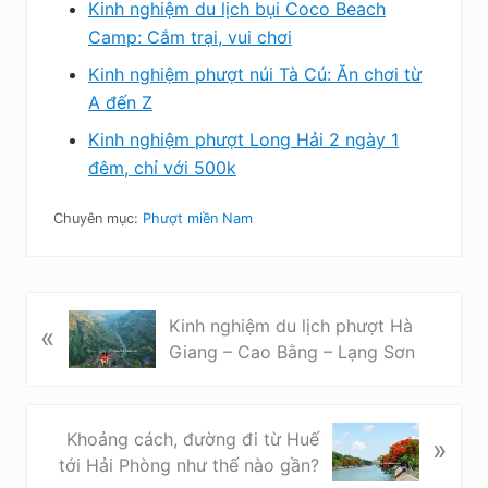
Kinh nghiệm du lịch bụi Coco Beach
Camp: Cắm trại, vui chơi
Kinh nghiệm phượt núi Tà Cú: Ăn chơi từ
A đến Z
Kinh nghiệm phượt Long Hải 2 ngày 1
đêm, chỉ với 500k
Chuyên mục:
Phượt miền Nam
B
Kinh nghiệm du lịch phượt Hà
«
à
Giang – Cao Bằng – Lạng Sơn
i
v
i
B
Khoảng cách, đường đi từ Huế
»
ế
à
tới Hải Phòng như thế nào gần?
t
i