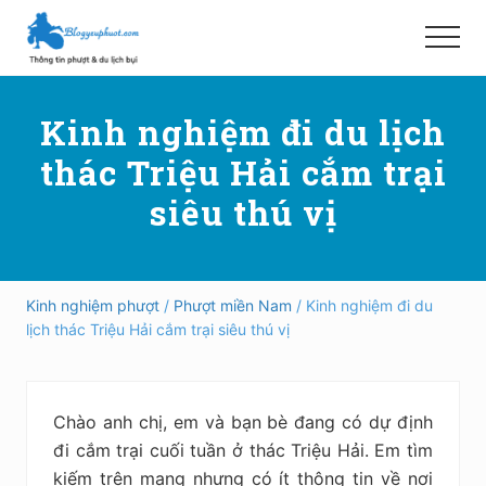
Menu
Skip
Bỏ
to
qua
Menu
main
primary
Hướng
content
sidebar
dẫn
Kinh nghiệm đi du lịch
đi
phượt,
thác Triệu Hải cắm trại
du
lịch
siêu thú vị
tự
túc
trong
và
ngoài
Kinh nghiệm phượt
/
Phượt miền Nam
/ Kinh nghiệm đi du
nước
lịch thác Triệu Hải cắm trại siêu thú vị
an
toàn,
vui
vẻ,
Chào anh chị, em và bạn bè đang có dự định
trải
nghiệm,
đi cắm trại cuối tuần ở thác Triệu Hải. Em tìm
tiết
kiếm trên mạng nhưng có ít thông tin về nơi