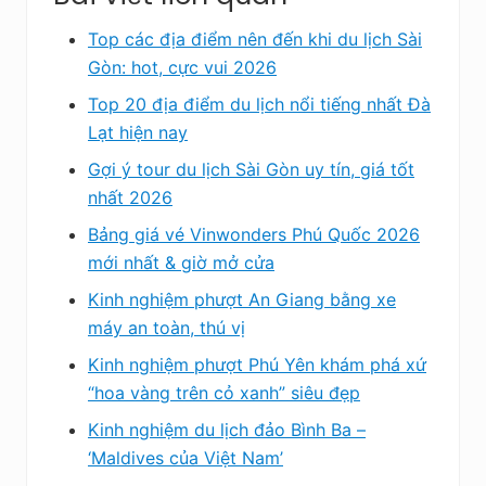
Top các địa điểm nên đến khi du lịch Sài
Gòn: hot, cực vui 2026
Top 20 địa điểm du lịch nổi tiếng nhất Đà
Lạt hiện nay
Gợi ý tour du lịch Sài Gòn uy tín, giá tốt
nhất 2026
Bảng giá vé Vinwonders Phú Quốc 2026
mới nhất & giờ mở cửa
Kinh nghiệm phượt An Giang bằng xe
máy an toàn, thú vị
Kinh nghiệm phượt Phú Yên khám phá xứ
“hoa vàng trên cỏ xanh” siêu đẹp
Kinh nghiệm du lịch đảo Bình Ba –
‘Maldives của Việt Nam’