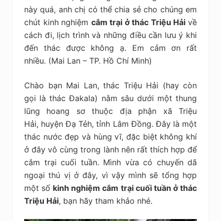
kiệm
này quá, anh chị có thể chia sẻ cho chúng em
chút kinh nghiệm
cắm trại ở thác Triệu Hải
về
cách đi, lịch trình và những điều cần lưu ý khi
đến thác được không ạ. Em cảm ơn rất
nhiều. (Mai Lan – TP. Hồ Chí Minh)
Chào bạn Mai Lan, thác Triệu Hải (hay còn
gọi là thác Đakala) nằm sâu dưới một thung
lũng hoang sơ
thuộc địa phận xã Triệu
Hải, huyện Đạ Tẻh, tỉnh Lâm Đồng.
Đây là một
thác nước đẹp và hùng vĩ, đặc biệt không khí
ở đây vô cùng trong lành nên rất thích hợp để
cắm trại cuối tuần. Mình vừa có chuyến dã
ngoại thú vị ở đây, vì vậy mình sẽ tổng hợp
một số
kinh nghiệm cắm trại cuối tuần ở thác
Triệu Hải
, bạn hãy tham khảo nhé.