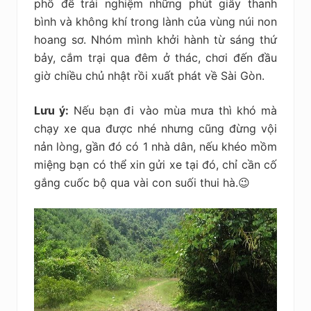
phố để trải nghiệm những phút giây thanh
bình và không khí trong lành của vùng núi non
hoang sơ. Nhóm mình khởi hành từ sáng thứ
bảy, cắm trại qua đêm ở thác, chơi đến đầu
giờ chiều chủ nhật rồi xuất phát về Sài Gòn.
Lưu ý:
Nếu bạn đi vào mùa mưa thì khó mà
chạy xe qua được nhé nhưng cũng đừng vội
nản lòng, gần đó có 1 nhà dân, nếu khéo mồm
miệng bạn có thể xin gửi xe tại đó, chỉ cần cố
gắng cuốc bộ qua vài con suối thui hà.😉