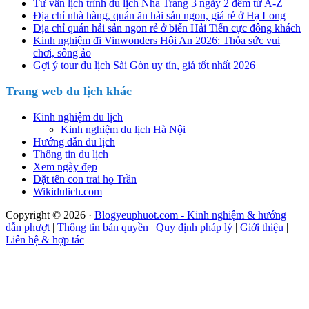
Tư vấn lịch trình du lịch Nha Trang 3 ngày 2 đêm từ A-Z
Địa chỉ nhà hàng, quán ăn hải sản ngon, giá rẻ ở Hạ Long
Địa chỉ quán hải sản ngon rẻ ở biển Hải Tiến cực đông khách
Kinh nghiệm đi Vinwonders Hội An 2026: Thỏa sức vui
chơi, sống ảo
Gợi ý tour du lịch Sài Gòn uy tín, giá tốt nhất 2026
Trang web du lịch khác
Kinh nghiệm du lịch
Kinh nghiệm du lịch Hà Nội
Hướng dẫn du lịch
Thông tin du lịch
Xem ngày đẹp
Đặt tên con trai họ Trần
Wikidulich.com
Copyright © 2026 ·
Blogyeuphuot.com - Kinh nghiệm & hướng
dẫn phượt
|
Thông tin bản quyền
|
Quy định pháp lý
|
Giới thiệu
|
Liên hệ & hợp tác