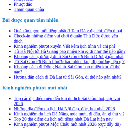
Phượt đảo
Tham quan chùa
Bài được quan tâm nhiều
Quán ăn ngon, nổi tiếng nhất ở Tam Đảo: địa chỉ, điện thoại
Check-in những điểm vui chơi ở quận Thủ Đức được yêu
thích
Kinh nghiệm phượt xuyên Việt kèm lịch trình và chi phí
Từ Hà Nội tới Hà Giang bao nhiêu km & đi như thế nào gần?
Khoảng cách, đường đi từ Sài Gòn tới Bình Dương gần nhất
Từ Sài Gòn tới Bình Phước bao nhiêu km, đi phương tiện gì?
Khoảng cách đi Đồng Nai từ Sài Gòn bao nhiêu km, đi thế
nào?
Hướng dẫn cách đi Đà Lạt từ Sài Gòn, đi thế nào gần nhất?
Kinh nghiệm phượt mới nhất
Top các địa điểm nên đến khi du lịch Sài Gòn: hot, cực vui
2026
Những địa điểm du lịch Hà Nội đẹp, độc, hot nhất 2026
Kinh nghiệm du lịch Đà Nẵng mùa mưa, đi đâu, ăn gì thú vị?
Top 20 địa điểm du lịch nổi tiếng nhất Đà Lạt hiện nay
Kinh nghiệm phượt Mộc Châu mới nhất 2026 (cực đầy đủ)