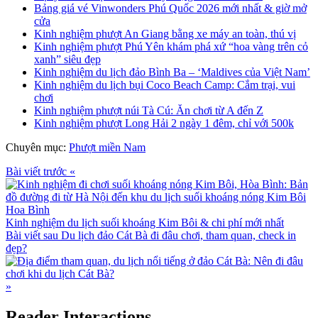
Bảng giá vé Vinwonders Phú Quốc 2026 mới nhất & giờ mở
cửa
Kinh nghiệm phượt An Giang bằng xe máy an toàn, thú vị
Kinh nghiệm phượt Phú Yên khám phá xứ “hoa vàng trên cỏ
xanh” siêu đẹp
Kinh nghiệm du lịch đảo Bình Ba – ‘Maldives của Việt Nam’
Kinh nghiệm du lịch bụi Coco Beach Camp: Cắm trại, vui
chơi
Kinh nghiệm phượt núi Tà Cú: Ăn chơi từ A đến Z
Kinh nghiệm phượt Long Hải 2 ngày 1 đêm, chỉ với 500k
Chuyên mục:
Phượt miền Nam
Bài viết trước
«
Kinh nghiệm du lịch suối khoáng Kim Bôi & chi phí mới nhất
Bài viết sau
Du lịch đảo Cát Bà đi đâu chơi, tham quan, check in
đẹp?
»
Reader Interactions