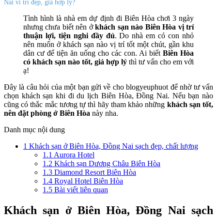
Nai ví trí đẹp, giá hợp lý?
Tình hình là nhà em dự định đi Biên Hòa chơi 3 ngày
nhưng chưa biết nên ở
khách sạn nào Biên Hòa vị trí
thuận lợi, tiện nghi đầy đủ
. Do nhà em có con nhỏ
nên muốn ở khách sạn nào vị trí tốt một chút, gần khu
dân cư để tiện ăn uống cho các con. Ai biết
Biên Hòa
có khách sạn nào tốt, giá hợp lý
thì tư vấn cho em với
ạ!
Đây là câu hỏi của một bạn gửi về cho blogyeuphuot để nhờ tư vấn
chọn khách sạn khi đi du lịch Biên Hòa, Đồng Nai. Nếu bạn nào
cũng có thắc mắc tương tự thì hãy tham khảo những
khách sạn tốt,
nên đặt phòng ở Biên Hòa
này nha.
Danh mục nội dung
1
Khách sạn ở Biên Hòa, Đồng Nai sạch đẹp, chất lượng
1.1
Aurora Hotel
1.2
Khách sạn Dương Châu Biên Hòa
1.3
Diamond Resort Biên Hòa
1.4
Royal Hotel Biên Hòa
1.5
Bài viết liên quan
Khách sạn ở Biên Hòa, Đồng Nai sạch