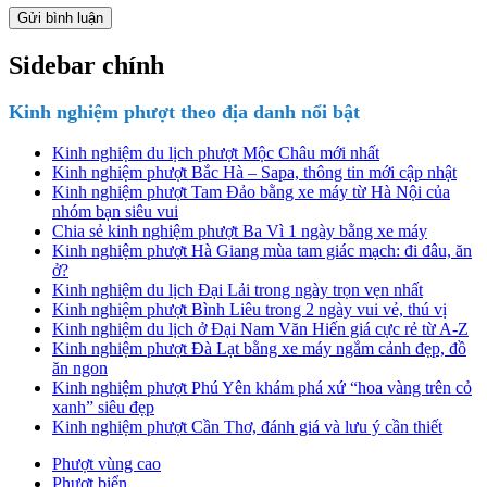
Sidebar chính
Kinh nghiệm phượt theo địa danh nổi bật
Kinh nghiệm du lịch phượt Mộc Châu mới nhất
Kinh nghiệm phượt Bắc Hà – Sapa, thông tin mới cập nhật
Kinh nghiệm phượt Tam Đảo bằng xe máy từ Hà Nội của
nhóm bạn siêu vui
Chia sẻ kinh nghiệm phượt Ba Vì 1 ngày bằng xe máy
Kinh nghiệm phượt Hà Giang mùa tam giác mạch: đi đâu, ăn
ở?
Kinh nghiệm du lịch Đại Lải trong ngày trọn vẹn nhất
Kinh nghiệm phượt Bình Liêu trong 2 ngày vui vẻ, thú vị
Kinh nghiệm du lịch ở Đại Nam Văn Hiến giá cực rẻ từ A-Z
Kinh nghiệm phượt Đà Lạt bằng xe máy ngắm cảnh đẹp, đồ
ăn ngon
Kinh nghiệm phượt Phú Yên khám phá xứ “hoa vàng trên cỏ
xanh” siêu đẹp
Kinh nghiệm phượt Cần Thơ, đánh giá và lưu ý cần thiết
Phượt vùng cao
Phượt biển