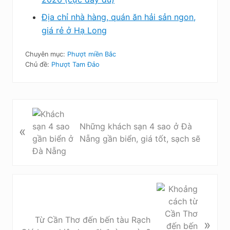
Địa chỉ nhà hàng, quán ăn hải sản ngon,
giá rẻ ở Hạ Long
Chuyên mục:
Phượt miền Bắc
Chủ đề:
Phượt Tam Đảo
B
à
Những khách sạn 4 sao ở Đà
«
i
Nẵng gần biển, giá tốt, sạch sẽ
v
i
ế
t
B
t
à
r
i
Từ Cần Thơ đến bến tàu Rạch
»
ư
v