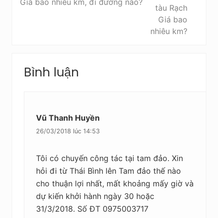
Giá bao nhiêu km, đi đường nào?
ớ
i
c
ế
t
s
a
Reader
u
Bình luận
Interactions
Vũ Thanh Huyền
26/03/2018 lúc 14:53
Tôi có chuyến công tác tại tam đảo. Xin
hỏi đi từ Thái Bình lên Tam đảo thế nào
cho thuận lợi nhất, mất khoảng mấy giờ và
dự kiến khởi hành ngày 30 hoặc
31/3/2018. Số ĐT 0975003717