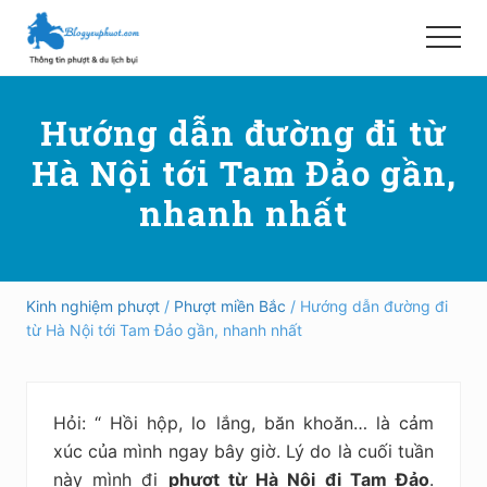
Menu
Skip
Bỏ
to
qua
Menu
main
primary
Hướng
content
sidebar
dẫn
Hướng dẫn đường đi từ
đi
phượt,
Hà Nội tới Tam Đảo gần,
du
lịch
nhanh nhất
tự
túc
trong
và
ngoài
Kinh nghiệm phượt
/
Phượt miền Bắc
/ Hướng dẫn đường đi
nước
từ Hà Nội tới Tam Đảo gần, nhanh nhất
an
toàn,
vui
vẻ,
Hỏi: “ Hồi hộp, lo lắng, băn khoăn… là cảm
trải
nghiệm,
xúc của mình ngay bây giờ. Lý do là cuối tuần
tiết
này mình đi
phượt từ Hà Nội đi Tam Đảo
.