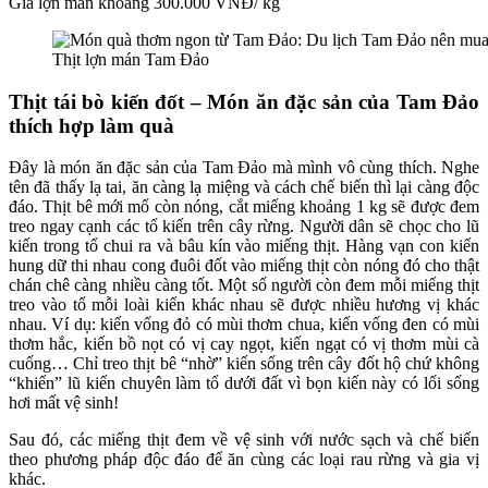
Giá lợn mán khoảng 300.000 VNĐ/ kg
Thịt lợn mán Tam Đảo
Thịt tái bò kiến đốt – Món ăn đặc sản của Tam Đảo
thích hợp làm quà
Đây là
món ăn đặc sản của Tam Đảo
mà mình vô cùng thích. Nghe
tên đã thấy lạ tai, ăn càng lạ miệng và cách chế biến thì lại càng độc
đáo. Thịt bê mới mổ còn nóng, cắt miếng khoảng 1 kg sẽ được đem
treo ngay cạnh các tổ kiến trên cây rừng. Người dân sẽ chọc cho lũ
kiến trong tổ chui ra và bâu kín vào miếng thịt. Hàng vạn con kiến
hung dữ thi nhau cong đuôi đốt vào miếng thịt còn nóng đó cho thật
chán chê càng nhiều càng tốt. Một số người còn đem mỗi miếng thịt
treo vào tổ mỗi loài kiến khác nhau sẽ được nhiều hương vị khác
nhau. Ví dụ: kiến vống đỏ có mùi thơm chua, kiến vống đen có mùi
thơm hắc, kiến bồ nọt có vị cay ngọt, kiến ngạt có vị thơm mùi cà
cuống… Chỉ treo thịt bê “nhờ” kiến sống trên cây đốt hộ chứ không
“khiến” lũ kiến chuyên làm tổ dưới đất vì bọn kiến này có lối sống
hơi mất vệ sinh!
Sau đó, các miếng thịt đem về vệ sinh với nước sạch và chế biến
theo phương pháp độc đáo để ăn cùng các loại rau rừng và gia vị
khác.