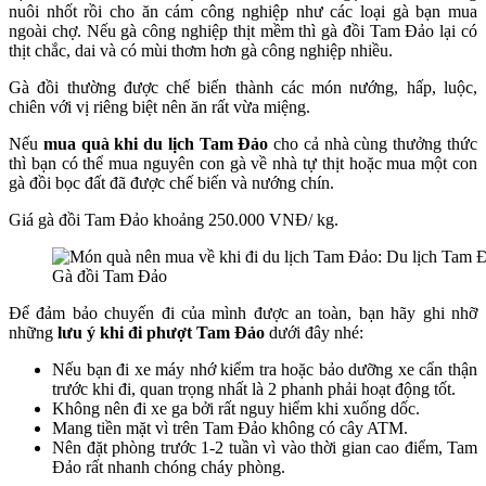
nuôi nhốt rồi cho ăn cám công nghiệp như các loại gà bạn mua
ngoài chợ. Nếu gà công nghiệp thịt mềm thì
gà đồi Tam Đảo
lại có
thịt chắc, dai và có mùi thơm hơn gà công nghiệp nhiều.
Gà đồi thường được chế biến thành các món nướng, hấp, luộc,
chiên với vị riêng biệt nên ăn rất vừa miệng.
Nếu
mua quà khi du lịch Tam Đảo
cho cả nhà cùng thưởng thức
thì bạn có thể mua nguyên con gà về nhà tự thịt hoặc mua một con
gà đồi bọc đất đã được chế biến và nướng chín.
Giá gà đồi Tam Đảo khoảng 250.000 VNĐ/ kg.
Gà đồi Tam Đảo
Để đảm bảo chuyến đi của mình được an toàn, bạn hãy ghi nhỡ
những
lưu ý khi đi phượt Tam Đảo
dưới đây nhé:
Nếu bạn đi xe máy nhớ kiểm tra hoặc bảo dưỡng xe cẩn thận
trước khi đi, quan trọng nhất là 2 phanh phải hoạt động tốt.
Không nên đi xe ga bởi rất nguy hiểm khi xuống dốc.
Mang tiền mặt vì trên Tam Đảo không có cây ATM.
Nên đặt phòng trước 1-2 tuần vì vào thời gian cao điểm, Tam
Đảo rất nhanh chóng cháy phòng.