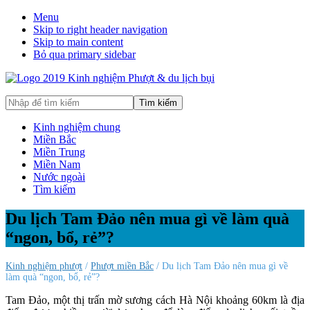
Menu
Skip to right header navigation
Skip to main content
Bỏ qua primary sidebar
Hướng
Nhập
dẫn
để
đi
tìm
Kinh nghiệm chung
phượt,
kiếm
Miền Bắc
du
Miền Trung
lịch
Miền Nam
tự
Nước ngoài
túc
Tìm kiếm
trong
và
Du lịch Tam Đảo nên mua gì về làm quà
ngoài
“ngon, bổ, rẻ”?
nước
an
toàn,
Kinh nghiệm phượt
/
Phượt miền Bắc
/ Du lịch Tam Đảo nên mua gì về
vui
làm quà “ngon, bổ, rẻ”?
vẻ,
Tam Đảo, một thị trấn mờ sương cách Hà Nội khoảng 60km là địa
trải