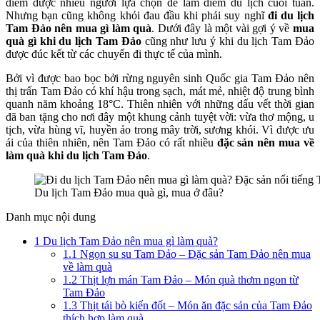
điểm được nhiều người lựa chọn để làm điểm du lịch cuối tuần.
nghiệm,
Nhưng bạn cũng không khỏi đau đầu khi phải suy nghĩ
đi du lịch
tiết
Tam Đảo nên mua gì làm quà
. Dưới đây là một vài gợi ý về
mua
kiệm
quà gì khi du lịch Tam Đảo
cũng như lưu ý
khi du lịch Tam Đảo
được đúc kết từ các chuyến đi thực tế của mình.
Bởi vì được bao bọc bởi rừng nguyên sinh Quốc gia Tam Đảo nên
thị trấn Tam Đảo có khí hậu trong sạch, mát mẻ, nhiệt độ trung bình
quanh năm khoảng 18°C. Thiên nhiên với những dấu vết thời gian
đã ban tặng cho nơi đây một khung cảnh tuyệt vời: vừa thơ mộng, u
tịch, vừa hùng vĩ, huyền ảo trong mây trời, sương khói. Vì được ưu
ái của thiên nhiên, nên Tam Đảo có rất nhiều
đặc sản nên mua về
làm quà khi du lịch Tam Đảo
.
Du lịch Tam Đảo mua quà gì, mua ở đâu?
Danh mục nội dung
1
Du lịch Tam Đảo nên mua gì làm quà?
1.1
Ngọn su su Tam Đảo – Đặc sản Tam Đảo nên mua
về làm quà
1.2
Thịt lợn mán Tam Đảo – Món quà thơm ngon từ
Tam Đảo
1.3
Thịt tái bò kiến đốt – Món ăn đặc sản của Tam Đảo
thích hợp làm quà