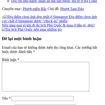
Địa chỉ nhà hàng, quán ăn hải sản ngon, giá rẻ ở Hạ Long
Chuyên mục:
Phượt miền Bắc
Chủ đề:
Phượt Tam Đảo
Bài
«
Địa điểm chụp ảnh
viết
cực chất ở Singapore được “check-in” nhiều
trước
Bài
Nên mua quà gì khi đi du lịch Phú Quốc & mua ở đâu rẻ, đẹp?
viết
»
sau
Reader
Để lại một bình luận
Interactions
Email của bạn sẽ không được hiển thị công khai.
Các trường bắt
buộc được đánh dấu
*
Bình luận
*
Tên
*