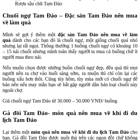
Rượu sâu chít Tam Đảo
Chuối ngự Tam Đảo – Đặc sản Tam Đảo nên mua
về làm quà
Mình sẽ gợi ý thêm một
đặc sản Tam Đảo nên mua về làm
quà
dành cho các bạn đó là chuối ngự, một giống chuối quả nhỏ
nhưng lại rất ngọt. Thông thường 1 buồng chuối ngự có khoảng 10
– 15 nải chuối nhưng mình toàn thấy người ta mua cả buồng chứ ít
người mua theo nải.
Nếu muốn chọn được những buồn chuối ngự đẹp, đều quả thì mọi
người nên ra chợ vào buổi sáng sớm, ra muộn thì chỉ còn lại các
buồng xấu hơn thôi. Cũng tùy hôm, tùy mùa mới có chuối ngự để
bán nên nếu may mắn bạn sẽ bắt gặp người dân bán loại chuối này
ngoài chợ.
Giá chuối ngự Tam Đảo từ 30.000 – 50.000 VNĐ/ buồng
Gà đồi Tam Đảo-
món
quà nên mua về khi đi du
lịch Tam Đảo
Lại thêm một
món
quà nên mua về khi đi du lịch Tam Đảo
cho
bạn. Gà đồi Tam Đảo được nuôi thả trên các ngọn đồi chứ không