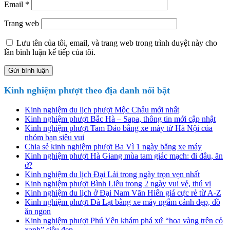
Email
*
Trang web
Lưu tên của tôi, email, và trang web trong trình duyệt này cho
lần bình luận kế tiếp của tôi.
Sidebar
Kinh nghiệm phượt theo địa danh nổi bật
chính
Kinh nghiệm du lịch phượt Mộc Châu mới nhất
Kinh nghiệm phượt Bắc Hà – Sapa, thông tin mới cập nhật
Kinh nghiệm phượt Tam Đảo bằng xe máy từ Hà Nội của
nhóm bạn siêu vui
Chia sẻ kinh nghiệm phượt Ba Vì 1 ngày bằng xe máy
Kinh nghiệm phượt Hà Giang mùa tam giác mạch: đi đâu, ăn
ở?
Kinh nghiệm du lịch Đại Lải trong ngày trọn vẹn nhất
Kinh nghiệm phượt Bình Liêu trong 2 ngày vui vẻ, thú vị
Kinh nghiệm du lịch ở Đại Nam Văn Hiến giá cực rẻ từ A-Z
Kinh nghiệm phượt Đà Lạt bằng xe máy ngắm cảnh đẹp, đồ
ăn ngon
Kinh nghiệm phượt Phú Yên khám phá xứ “hoa vàng trên cỏ
xanh” siêu đẹp