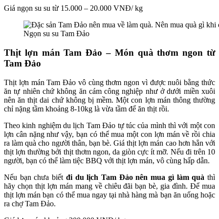
Giá ngọn su su từ 15.000 – 20.000 VNĐ/ kg
Ngọn su su Tam Đảo
Thịt lợn mán Tam Đảo – Món quà thơm ngon từ
Tam Đảo
Thịt lợn mán Tam Đảo
vô cùng thơm ngon vì được nuôi bằng thức
ăn tự nhiên chứ không ăn cám công nghiệp như ở dưới miền xuôi
nên ăn thịt dai chứ không bị mềm. Một con lợn mán thông thường
chỉ nặng tầm khoảng 8-10kg là vừa tầm để ăn thịt rồi.
Theo
kinh nghiệm du lịch Tam Đảo tự túc
của mình thì với một con
lợn cân nặng như vậy, bạn có thể mua một con lợn mán về rồi chia
ra làm quà cho người thân, bạn bè. Giá thịt lợn mán cao hơn hẳn với
thịt lợn thường bởi thịt thơm ngon, da giòn cực ít mỡ. Nếu đi trên 10
người, bạn có thể làm tiệc BBQ với thịt lợn mán, vô cùng hấp dẫn.
Nếu bạn chưa biết
đi du lịch Tam Đảo nên mua gì làm quà
thì
hãy chọn thịt lợn mán mang về chiêu đãi bạn bè, gia đình. Để mua
thịt lợn mán bạn có thể mua ngay tại nhà hàng mà bạn ăn uống hoặc
ra chợ Tam Đảo.