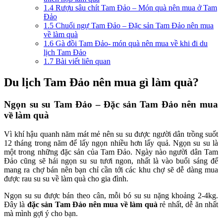
1.4
Rượu sâu chít Tam Đảo – Món quà nên mua ở Tam
Đảo
1.5
Chuối ngự Tam Đảo – Đặc sản Tam Đảo nên mua
về làm quà
1.6
Gà đồi Tam Đảo- món quà nên mua về khi đi du
lịch Tam Đảo
1.7
Bài viết liên quan
Du lịch Tam Đảo nên mua gì làm quà?
Ngọn su su Tam Đảo – Đặc sản Tam Đảo nên mua
về làm quà
Vì khí hậu quanh năm mát mẻ nên su su được người dân trồng suốt
12 tháng trong năm để lấy ngọn nhiều hơn lấy quả. Ngọn su su là
một trong những
đặc sản của Tam Đảo
. Ngày nào người dân Tam
Đảo cũng sẽ hái ngọn su su tươi ngon, nhất là vào buổi sáng để
mang ra chợ bán nên bạn chỉ cần tới các khu chợ sẽ dễ dàng mua
được rau su su về làm quà cho gia đình.
Ngọn su su được bán theo cân, mỗi bó su su nặng khoảng 2-4kg.
Đây là
đặc sản Tam Đảo nên mua về làm quà
rẻ nhất, dễ ăn nhất
mà mình gợi ý cho bạn.