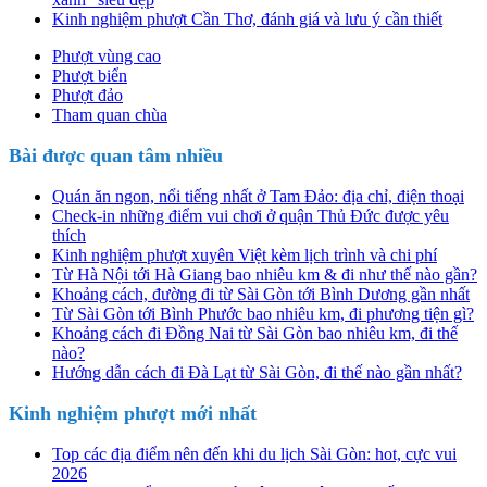
Kinh nghiệm phượt Cần Thơ, đánh giá và lưu ý cần thiết
Phượt vùng cao
Phượt biển
Phượt đảo
Tham quan chùa
Bài được quan tâm nhiều
Quán ăn ngon, nổi tiếng nhất ở Tam Đảo: địa chỉ, điện thoại
Check-in những điểm vui chơi ở quận Thủ Đức được yêu
thích
Kinh nghiệm phượt xuyên Việt kèm lịch trình và chi phí
Từ Hà Nội tới Hà Giang bao nhiêu km & đi như thế nào gần?
Khoảng cách, đường đi từ Sài Gòn tới Bình Dương gần nhất
Từ Sài Gòn tới Bình Phước bao nhiêu km, đi phương tiện gì?
Khoảng cách đi Đồng Nai từ Sài Gòn bao nhiêu km, đi thế
nào?
Hướng dẫn cách đi Đà Lạt từ Sài Gòn, đi thế nào gần nhất?
Kinh nghiệm phượt mới nhất
Top các địa điểm nên đến khi du lịch Sài Gòn: hot, cực vui
2026