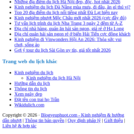
Những địa điểm du lịch Hà Nội đẹp, độc, hot nhất 2026
Kinh nghiệm du lịch Đà Nẵng mùa mưa, đi đâu, ăn gì thú vị?
Top 20 địa điểm du lịch nổi tiếng nhất Đà Lạt hiện nay
Kinh nghiệm phượt Mộc Châu mới nhất 2026 (cực đầy đủ)
Tư vấn lịch trình du lịch Nha Trang 3 ngày 2 đêm từ A-Z
Địa chỉ nhà hàng, quán ăn hải sản ngon, giá rẻ ở Hạ Long
Địa chỉ quán hải sản ngon rẻ ở biển Hải Tiến cực đông khách
Kinh nghiệm đi Vinwonders Hội An 2026: Thỏa sức vui
chơi, sống ảo
Gợi ý tour du lịch Sài Gòn uy tín, giá tốt nhất 2026
Trang web du lịch khác
Kinh nghiệm du lịch
Kinh nghiệm du lịch Hà Nội
Hướng dẫn du lịch
Thông tin du lịch
Xem ngày đẹp
Đặt tên con trai họ Trần
Wikidulich.com
Copyright © 2026 ·
Blogyeuphuot.com - Kinh nghiệm & hướng
dẫn phượt
|
Thông tin bản quyền
|
Quy định pháp lý
|
Giới thiệu
|
Liên hệ & hợp tác