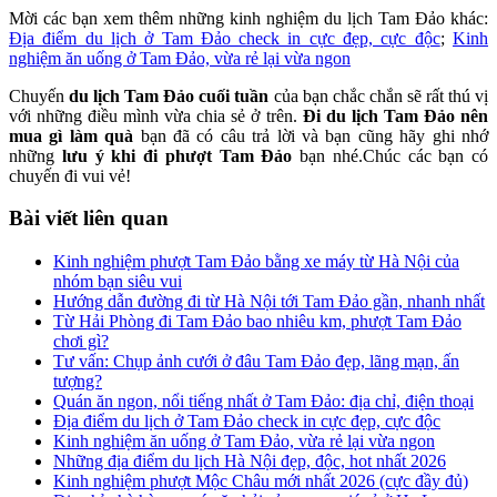
Mời các bạn xem thêm những kinh nghiệm du lịch Tam Đảo khác:
Địa điểm du lịch ở Tam Đảo check in cực đẹp, cực độc
;
Kinh
nghiệm ăn uống ở Tam Đảo, vừa rẻ lại vừa ngon
Chuyến
du lịch Tam Đảo cuối tuần
của bạn chắc chắn sẽ rất thú vị
với những điều mình vừa chia sẻ ở trên.
Đi du lịch Tam Đảo nên
mua gì làm quà
bạn đã có câu trả lời và bạn cũng hãy ghi nhớ
những
lưu ý khi đi phượt Tam Đảo
bạn nhé.Chúc các bạn có
chuyến đi vui vẻ!
Bài viết liên quan
Kinh nghiệm phượt Tam Đảo bằng xe máy từ Hà Nội của
nhóm bạn siêu vui
Hướng dẫn đường đi từ Hà Nội tới Tam Đảo gần, nhanh nhất
Từ Hải Phòng đi Tam Đảo bao nhiêu km, phượt Tam Đảo
chơi gì?
Tư vấn: Chụp ảnh cưới ở đâu Tam Đảo đẹp, lãng mạn, ấn
tượng?
Quán ăn ngon, nổi tiếng nhất ở Tam Đảo: địa chỉ, điện thoại
Địa điểm du lịch ở Tam Đảo check in cực đẹp, cực độc
Kinh nghiệm ăn uống ở Tam Đảo, vừa rẻ lại vừa ngon
Những địa điểm du lịch Hà Nội đẹp, độc, hot nhất 2026
Kinh nghiệm phượt Mộc Châu mới nhất 2026 (cực đầy đủ)