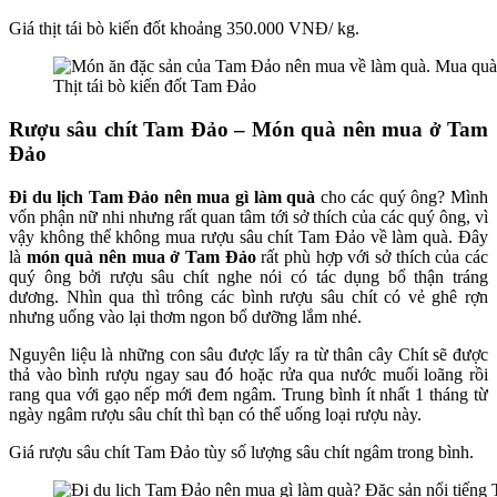
Giá thịt tái bò kiến đốt khoảng 350.000 VNĐ/ kg.
Thịt tái bò kiến đốt Tam Đảo
Rượu sâu chít Tam Đảo – Món quà nên mua ở Tam
Đảo
Đi du lịch Tam Đảo nên mua gì làm quà
cho các quý ông? Mình
vốn phận nữ nhi nhưng rất quan tâm tới sở thích của các quý ông, vì
vậy không thể không mua
rượu sâu chít Tam Đảo
về làm quà. Đây
là
món quà nên mua ở Tam Đảo
rất phù hợp với sở thích của các
quý ông bởi rượu sâu chít nghe nói có tác dụng bổ thận tráng
dương. Nhìn qua thì trông các bình rượu sâu chít có vẻ ghê rợn
nhưng uống vào lại thơm ngon bổ dưỡng lắm nhé.
Nguyên liệu là những con sâu được lấy ra từ thân cây Chít sẽ được
thả vào bình rượu ngay sau đó hoặc rửa qua nước muối loãng rồi
rang qua với gạo nếp mới đem ngâm. Trung bình ít nhất 1 tháng từ
ngày ngâm rượu sâu chít thì bạn có thể uống loại rượu này.
Giá rượu sâu chít Tam Đảo tùy số lượng sâu chít ngâm trong bình.