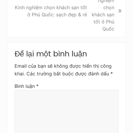
r
i
Kinh nghiệm chọn khách sạn tốt
»
ư
v
ở Phú Quốc: sạch đẹp & rẻ
ớ
i
c
ế
t
s
Reader
a
Để lại một bình luận
Interactions
u
Email của bạn sẽ không được hiển thị công
khai.
Các trường bắt buộc được đánh dấu
*
Bình luận
*