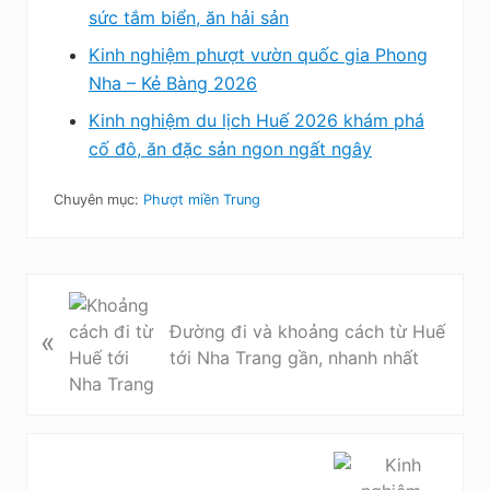
sức tắm biển, ăn hải sản
Kinh nghiệm phượt vườn quốc gia Phong
Nha – Kẻ Bàng 2026
Kinh nghiệm du lịch Huế 2026 khám phá
cố đô, ăn đặc sản ngon ngất ngây
Chuyên mục:
Phượt miền Trung
B
à
Đường đi và khoảng cách từ Huế
«
i
tới Nha Trang gần, nhanh nhất
v
i
ế
t
B
t
à