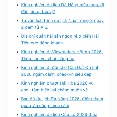
Kinh nghiệm du lịch Đà Nẵng mùa mưa, đi
đâu, ăn gì thú vị?
Tư vấn lịch trình du lịch Nha Trang 3 ngày
2 đêm từ A-Z
Địa chỉ quán hải sản ngon rẻ ở biển Hải
Tiến cực đông khách
Kinh nghiệm đi Vinwonders Hội An 2026:
Thỏa sức vui chơi, sống ảo
Kinh nghiệm đi đồi chè Cầu Đất Đà Lạt
2026 ngắm cảnh, check-in siêu đẹp
Kinh nghiệm phượt Hải Hòa 2026 vui
chơi, tắm biển vui chẳng muốn về
Bản đồ du lịch Đà Nẵng 2026: điểm tham
quan, ăn uống, mua sắm
Kinh nghiệm du lịch Cửa Lò 2026 thỏa