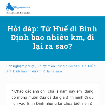
Menu
Skip
Bỏ
to
qua
Menu
main
primary
Hướng
content
sidebar
dẫn
Hỏi đáp: Từ Huế đi Bình
đi
phượt,
Định bao nhiêu km, đi
du
lịch
lại ra sao?
tự
túc
trong
và
ngoài
Kinh nghiệm phượt
/
Phượt miền Trung
/ Hỏi đáp: Từ Huế đi
nước
Bình Định bao nhiêu km, đi lại ra sao?
an
toàn,
vui
vẻ,
“ Chào các anh chị, chả là năm nay em đang
trải
nghiệm,
có mong muốn đưa cả đại gia đình mình đi du
tiết
lịch vào Bình Định nhưng lại chưa biết nên đi