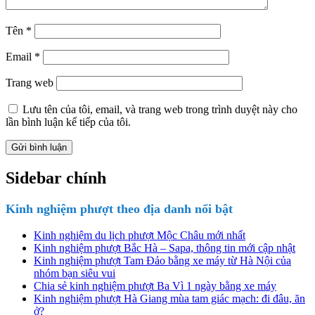
Tên
*
Email
*
Trang web
Lưu tên của tôi, email, và trang web trong trình duyệt này cho
lần bình luận kế tiếp của tôi.
Sidebar chính
Kinh nghiệm phượt theo địa danh nổi bật
Kinh nghiệm du lịch phượt Mộc Châu mới nhất
Kinh nghiệm phượt Bắc Hà – Sapa, thông tin mới cập nhật
Kinh nghiệm phượt Tam Đảo bằng xe máy từ Hà Nội của
nhóm bạn siêu vui
Chia sẻ kinh nghiệm phượt Ba Vì 1 ngày bằng xe máy
Kinh nghiệm phượt Hà Giang mùa tam giác mạch: đi đâu, ăn
ở?