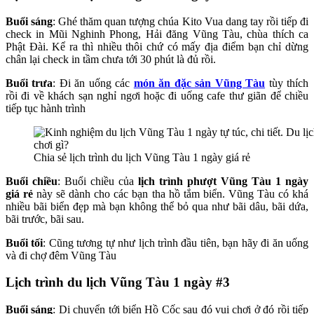
Buổi sáng
: Ghé thăm quan tượng chúa Kito Vua dang tay rồi tiếp đi
check in Mũi Nghinh Phong, Hải đăng Vũng Tàu, chùa thích ca
Phật Đài. Kể ra thì nhiều thôi chứ có mấy địa điểm bạn chỉ dừng
chân lại check in tầm chưa tới 30 phút là đủ rồi.
Buổi trưa
: Đi ăn uống các
món ăn đặc sản Vũng Tàu
tùy thích
rồi đi về khách sạn nghỉ ngơi hoặc đi uống cafe thư giãn để chiều
tiếp tục hành trình
Chia sẻ lịch trình du lịch Vũng Tàu 1 ngày giá rẻ
Buổi chiều
: Buổi chiều của
lịch trình phượt Vũng Tàu 1 ngày
giá rẻ
này sẽ dành cho các bạn tha hồ tắm biển. Vũng Tàu có khá
nhiều bãi biển đẹp mà bạn không thể bỏ qua như bãi dâu, bãi dứa,
bãi trước, bãi sau.
Buổi tối
: Cũng tương tự như lịch trình đầu tiên, bạn hãy đi ăn uống
và đi chợ đêm Vũng Tàu
Lịch trình du lịch Vũng Tàu 1 ngày #3
Buổi sáng
: Di chuyển tới biển Hồ Cốc sau đó vui chơi ở đó rồi tiếp