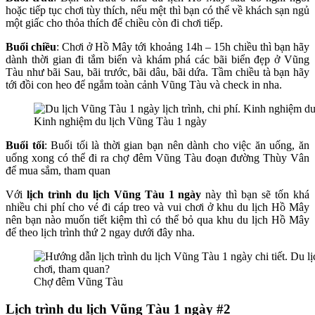
hoặc tiếp tục chơi tùy thích, nếu mệt thì bạn có thể về khách sạn ngủ
một giấc cho thỏa thích để chiều còn đi chơi tiếp.
Buổi chiều
: Chơi ở Hồ Mây tới khoảng 14h – 15h chiều thì bạn hãy
dành thời gian đi tắm biển và khám phá các bãi biển đẹp ở Vũng
Tàu như bãi Sau, bãi trước, bãi dâu, bãi dứa. Tầm chiều tà bạn hãy
tới đồi con heo để ngắm toàn cảnh Vũng Tàu và check in nha.
Kinh nghiệm du lịch Vũng Tàu 1 ngày
Buổi tối
: Buổi tối là thời gian bạn nên dành cho việc ăn uống, ăn
uống xong có thể đi ra chợ đêm Vũng Tàu đoạn đường Thùy Vân
để mua sắm, tham quan
Với
lịch trình du lịch Vũng Tàu 1 ngày
này thì bạn sẽ tốn khá
nhiều chi phí cho vé đi cáp treo và vui chơi ở khu du lịch Hồ Mây
nên bạn nào muốn tiết kiệm thì có thể bỏ qua khu du lịch Hồ Mây
để theo lịch trình thứ 2 ngay dưới đây nha.
Chợ đêm Vũng Tàu
Lịch trình du lịch Vũng Tàu 1 ngày #2