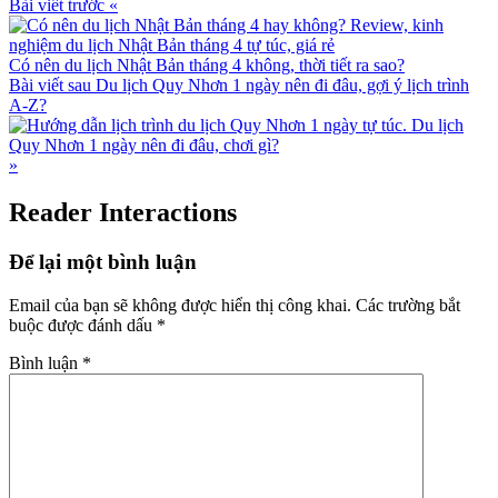
Bài viết trước
«
Có nên du lịch Nhật Bản tháng 4 không, thời tiết ra sao?
Bài viết sau
Du lịch Quy Nhơn 1 ngày nên đi đâu, gợi ý lịch trình
A-Z?
»
Reader Interactions
Để lại một bình luận
Email của bạn sẽ không được hiển thị công khai.
Các trường bắt
buộc được đánh dấu
*
Bình luận
*