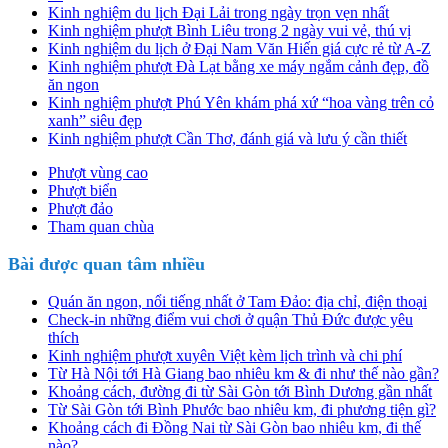
Kinh nghiệm du lịch Đại Lải trong ngày trọn vẹn nhất
Kinh nghiệm phượt Bình Liêu trong 2 ngày vui vẻ, thú vị
Kinh nghiệm du lịch ở Đại Nam Văn Hiến giá cực rẻ từ A-Z
Kinh nghiệm phượt Đà Lạt bằng xe máy ngắm cảnh đẹp, đồ
ăn ngon
Kinh nghiệm phượt Phú Yên khám phá xứ “hoa vàng trên cỏ
xanh” siêu đẹp
Kinh nghiệm phượt Cần Thơ, đánh giá và lưu ý cần thiết
Phượt vùng cao
Phượt biển
Phượt đảo
Tham quan chùa
Bài được quan tâm nhiều
Quán ăn ngon, nổi tiếng nhất ở Tam Đảo: địa chỉ, điện thoại
Check-in những điểm vui chơi ở quận Thủ Đức được yêu
thích
Kinh nghiệm phượt xuyên Việt kèm lịch trình và chi phí
Từ Hà Nội tới Hà Giang bao nhiêu km & đi như thế nào gần?
Khoảng cách, đường đi từ Sài Gòn tới Bình Dương gần nhất
Từ Sài Gòn tới Bình Phước bao nhiêu km, đi phương tiện gì?
Khoảng cách đi Đồng Nai từ Sài Gòn bao nhiêu km, đi thế
nào?