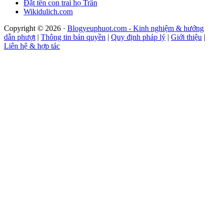
Đặt tên con trai họ Trần
Wikidulich.com
Copyright © 2026 ·
Blogyeuphuot.com - Kinh nghiệm & hướng
dẫn phượt
|
Thông tin bản quyền
|
Quy định pháp lý
|
Giới thiệu
|
Liên hệ & hợp tác