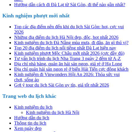
Hướng dẫn cách đi Đà Lạt từ Sài Gòn, đi thế nào gần nhất?
Kinh nghiệm phượt mới nhất
Top các địa điểm nên đến khi du lịch Sài Gòn: hot, cực vui
2026
Những địa điểm du lịch Hà Nội đẹp, độc, hot nhất 2026
Kinh nghiệm du lịch Đà Nẵng mùa mưa, đi đâu, ăn gì thú vị?
Top 20 địa điểm du lịch nổi tiếng nhất Đà Lạt hiện nay
Kinh nghiệm phượt Mộc Châu mới nhất 2026 (cực đầy đủ)
Tư vấn lịch trình du lịch Nha Trang 3 ngày 2 đêm từ A-Z
Địa chỉ nhà hàng, quán ăn hải sản ngon, giá rẻ ở Hạ Long
Địa chỉ quán hải sản ngon rẻ ở biển Hải Tiến cực đông khách
Kinh nghiệm đi Vinwonders Hội An 2026: Thỏa sức vui
chơi, sống ảo
Gợi ý tour du lịch Sài Gòn uy tín, giá tốt nhất 2026
Trang web du lịch khác
Kinh nghiệm du lịch
Kinh nghiệm du lịch Hà Nội
Hướng dẫn du lịch
Thông tin du lịch
Xem ngày đẹp