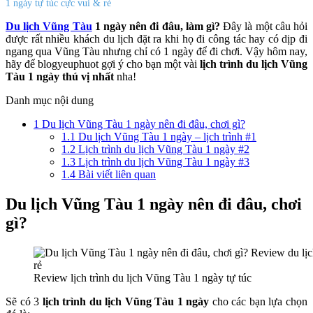
1 ngày tự túc cực vui & rẻ
Du lịch Vũng Tàu
1 ngày nên đi đâu, làm gì?
Đây là một câu hỏi
được rất nhiều khách du lịch đặt ra khi họ đi công tác hay có dịp đi
ngang qua Vũng Tàu nhưng chỉ có 1 ngày để đi chơi. Vậy hôm nay,
hãy để blogyeuphuot gợi ý cho bạn một vài
lịch trình du lịch Vũng
Tàu 1 ngày thú vị nhất
nha!
Danh mục nội dung
1
Du lịch Vũng Tàu 1 ngày nên đi đâu, chơi gì?
1.1
Du lịch Vũng Tàu 1 ngày – lịch trình #1
1.2
Lịch trình du lịch Vũng Tàu 1 ngày #2
1.3
Lịch trình du lịch Vũng Tàu 1 ngày #3
1.4
Bài viết liên quan
Du lịch Vũng Tàu 1 ngày nên đi đâu, chơi
gì?
Review lịch trình du lịch Vũng Tàu 1 ngày tự túc
Sẽ có 3
lịch trình du lịch Vũng Tàu 1 ngày
cho các bạn lựa chọn