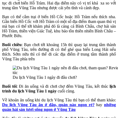
tục đi chơi biển Hồ Tràm. Hai địa điểm này có vị trí khá xa so với
trung tâm Vũng Tàu nhưng được cái yên tĩnh và cảnh đẹp.
Bạn có thể cắm trại ở biển Hồ Cốc hoặc Hồ Tràm nếu thích nha.
Gần biển Hồ Cốc với Hồ Tràm có một số địa điểm tham quan thú vị
mà bạn có thể tới khám phá đó là cảng cá Bình Châu, chợ hải sản
Hồ Tràm, thiền viện Giác Tuệ, khu bảo tồn thiên nhiên Bình Châu –
Phước Bửu.
Buổi chiều
: Bạn chơi tới khoảng 15h thì quay lại trung tâm thành
phố Vũng Tàu, trên đường đi có thể ghé qua biển Long Hải nếu
thích. Sớm nữa thì có thể đi các địa điểm ở trung tâm thành phố
Vũng Tàu phía trên
Du lịch Vũng Tàu 1 ngày đi đâu chơi?
Buổi tối
: Đi ăn uống và đi chơi chợ đêm Vũng Tàu, kết thúc
lịch
trình du lịch Vũng Tàu 1 ngày
cuối cùng.
Về khoản ăn uống khi du lịch Vũng Tàu thì bạn có thể tham khảo:
Du lịch Vũng Tàu ăn ở đâu, quán nào ngon rẻ?
hay
những
quán hải sản tươi sống ngon ở Vũng Tàu