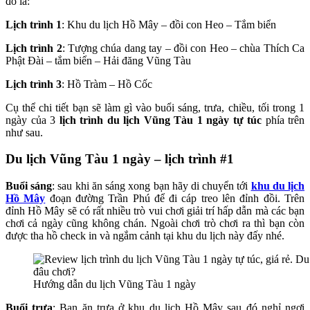
đó là:
Lịch trình 1
: Khu du lịch Hồ Mây – đồi con Heo – Tắm biển
Lịch trình 2
: Tượng chúa dang tay – đồi con Heo – chùa Thích Ca
Phật Đài – tắm biển – Hải đăng Vũng Tàu
Lịch trình 3
: Hồ Tràm – Hồ Cốc
Cụ thể chi tiết bạn sẽ làm gì vào buổi sáng, trưa, chiều, tối trong 1
ngày của 3
lịch trình du lịch Vũng Tàu 1 ngày tự túc
phía trên
như sau.
Du lịch Vũng Tàu 1 ngày – lịch trình #1
Buổi sáng
: sau khi ăn sáng xong bạn hãy di chuyển tới
khu du lịch
Hồ Mây
đoạn đường Trần Phú để đi cáp treo lên đỉnh đồi. Trên
đỉnh Hồ Mây sẽ có rất nhiều trò vui chơi giải trí hấp dẫn mà các bạn
chơi cả ngày cũng không chán. Ngoài chơi trò chơi ra thì bạn còn
được tha hồ check in và ngắm cảnh tại khu du lịch này đấy nhé.
Hướng dẫn du lịch Vũng Tàu 1 ngày
Buổi trưa
: Bạn ăn trưa ở khu du lịch Hồ Mây sau đó nghỉ ngơi