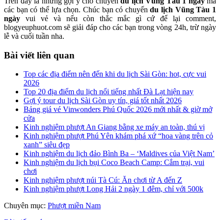
Trên đây là những gợi ý cho chuyến
du lịch Vũng Tàu 1 ngày
mà
các bạn có thể lựa chọn. Chúc bạn có chuyến
du lịch Vũng Tàu 1
ngày
vui vẻ và nếu còn thắc mắc gì cứ để lại comment,
blogyeuphuot.com sẽ giải đáp cho các bạn trong vòng 24h, trừ ngày
lễ và cuối tuần nha.
Bài viết liên quan
Top các địa điểm nên đến khi du lịch Sài Gòn: hot, cực vui
2026
Top 20 địa điểm du lịch nổi tiếng nhất Đà Lạt hiện nay
Gợi ý tour du lịch Sài Gòn uy tín, giá tốt nhất 2026
Bảng giá vé Vinwonders Phú Quốc 2026 mới nhất & giờ mở
cửa
Kinh nghiệm phượt An Giang bằng xe máy an toàn, thú vị
Kinh nghiệm phượt Phú Yên khám phá xứ “hoa vàng trên cỏ
xanh” siêu đẹp
Kinh nghiệm du lịch đảo Bình Ba – ‘Maldives của Việt Nam’
Kinh nghiệm du lịch bụi Coco Beach Camp: Cắm trại, vui
chơi
Kinh nghiệm phượt núi Tà Cú: Ăn chơi từ A đến Z
Kinh nghiệm phượt Long Hải 2 ngày 1 đêm, chỉ với 500k
Chuyên mục:
Phượt miền Nam