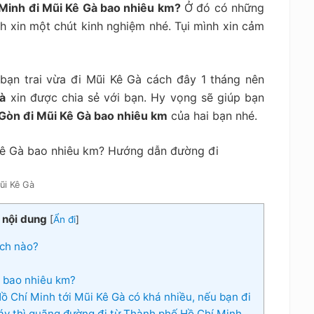
 Minh đi Mũi Kê Gà bao nhiêu km?
Ở đó có những
h xin một chút kinh nghiệm nhé. Tụi mình xin cảm
bạn trai vừa đi Mũi Kê Gà cách đây 1 tháng nên
Gà
xin được chia sẻ với bạn. Hy vọng sẽ giúp bạn
 Gòn đi Mũi Kê Gà bao nhiêu km
của hai bạn nhé.
ũi Kê Gà
 nội dung
[
Ẩn đi
]
ách nào?
 bao nhiêu km?
 Chí Minh tới Mũi Kê Gà có khá nhiều, nếu bạn đi
máy thì quãng đường đi từ Thành phố Hồ Chí Minh