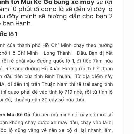
inh tới Mũi Kê Gà bằng xe máy
sẽ rơi
m 10 phút đi cano là sẽ đến vì đây là
Sau đây mình sẽ hướng dẫn cho bạn 2
é bạn Hạnh.
c lộ 1
ành của thành phố Hồ Chí Minh chạy theo hướng
phố Hồ Chí Minh – Long Thành – Dầu. Bạn đị hết
rồi rẽ phải vào đường quốc lộ 1, đi tiếp 7km nữa
 đó. Rẽ sang đường Hồ Xuân Hương rồi đi hết đoạn
ểm đầu tiên của tình Bình Thuận. Từ địa điểm này
A, đi đến thị trấn Thuận Nam thì rẽ trái sang tỉnh
hì quẹo phải để vào tỉnh lộ 719 nhé, rồi từ tỉnh lộ
ồi đó, khoảng gần 20 cây số nữa thôi.
inh
Mũi Kê Gà
đầu tiên mà mình nói
này có một số
 bạn không chạy được xe máy đâu, chạy vào là bị
ốc lộ cũng vắng vẻ nên xe cộ đi lại nhanh lắm,