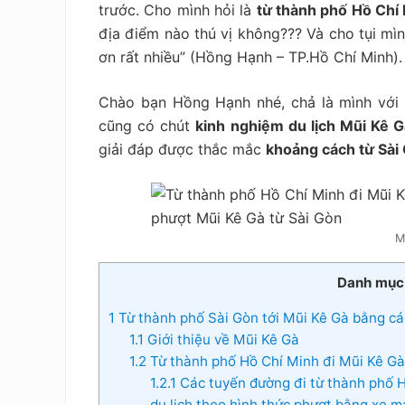
tiết
trước. Cho mình hỏi là
từ thành phố Hồ Chí
kiệm
địa điểm nào thú vị không??? Và cho tụi mìn
ơn rất nhiều” (Hồng Hạnh – TP.Hồ Chí Minh).
Chào bạn Hồng Hạnh nhé, chả là mình với 
cũng có chút
kinh nghiệm du lịch Mũi Kê 
giải đáp được thắc mắc
khoảng cách từ Sài
M
Danh mục
1
Từ thành phố Sài Gòn tới Mũi Kê Gà bằng c
1.1
Giới thiệu về Mũi Kê Gà
1.2
Từ thành phố Hồ Chí Minh đi Mũi Kê Gà
1.2.1
Các tuyến đường đi từ thành phố Hồ
du lịch theo hình thức phượt bằng xe 