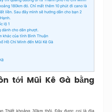
hoảng 180km đó. Chỉ mất thêm 10 phút đi cano là
ất liền. Sau đây mình sẽ hướng dẫn cho bạn 2
 Hạnh.
c lộ 1
 dành cho dân phượt.
m khác của tỉnh Bình Thuận
phố Hồ Chí Minh đến Mũi Kê Gà
 Kê
òn tới Mũi Kê Gà bằng
n Thiết khoảng 30km thôi. Đây được coi là địa