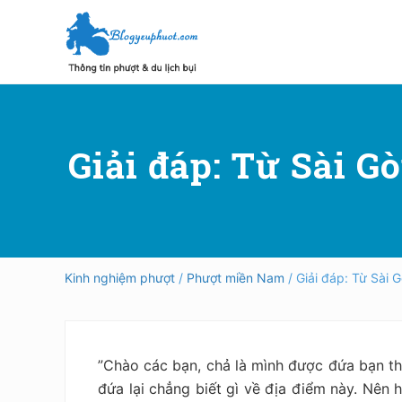
Skip
Skip
Bỏ
to
to
qua
right
main
primary
header
content
sidebar
Hướng
dẫn
navigation
đi
phượt,
Giải đáp: Từ Sài G
du
lịch
tự
túc
trong
và
ngoài
Kinh nghiệm phượt
/
Phượt miền Nam
/ Giải đáp: Từ Sài 
nước
an
toàn,
vui
vẻ,
”Chào các bạn, chả là mình được đứa bạn thâ
trải
đứa lại chẳng biết gì về địa điểm này. Nên 
nghiệm,