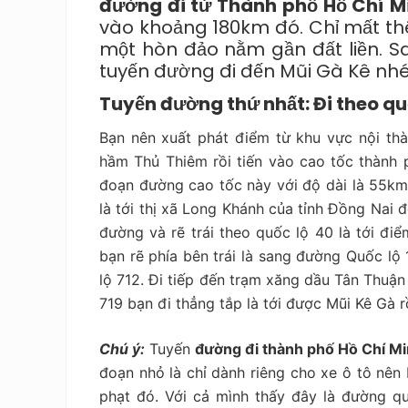
đường đi từ Thành phố Hồ Chí M
vào khoảng 180km đó. Chỉ mất thê
một hòn đảo nằm gần đất liền. 
tuyến đường đi đến Mũi Gà Kê nh
Tuyến đường thứ nhất: Đi theo quố
Bạn nên xuất phát điểm từ khu vực nội th
hầm Thủ Thiêm rồi tiến vào cao tốc thành 
đoạn đường cao tốc này với độ dài là 55km 
là tới thị xã Long Khánh của tỉnh Đồng Nai
đường và rẽ trái theo quốc lộ 40 là tới đi
bạn rẽ phía bên trái là sang đường Quốc lộ 1
lộ 712. Đi tiếp đến trạm xăng dầu Tân Thuận t
719 bạn đi thẳng tắp là tới được Mũi Kê Gà r
Chú ý:
Tuyến
đường đi thành phố Hồ Chí M
đoạn nhỏ là chỉ dành riêng cho xe ô tô nên
phạt đó. Với cả mình thấy đây là đường qu