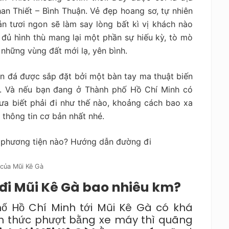
an Thiết – Bình Thuận. Vẻ đẹp hoang sơ, tự nhiên
ản tươi ngon sẽ làm say lòng bất kì vị khách nào
 đủ hình thù mang lại một phần sự hiếu kỳ, tò mò
 những vùng đất mới lạ, yên bình.
n đá được sắp đặt bởi một bàn tay ma thuật biến
à. Và nếu bạn đang ở Thành phố Hồ Chí Minh có
a biết phải đi như thế nào, khoảng cách bao xa
thông tin cơ bản nhất nhé.
của Mũi Kê Gà
 đi Mũi Kê Gà bao nhiêu km?
ố Hồ Chí Minh tới Mũi Kê Gà có khá
ình thức phượt bằng xe máy thì quãng