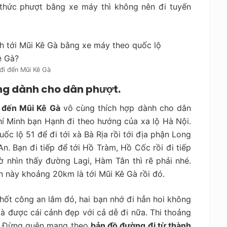
 thức phượt bằng xe máy thì không nên đi tuyến
 đi đến Mũi Kê Gà
ng dành cho dân phượt.
 đến Mũi Kê Gà
vô cùng thích hợp dành cho dân
í Minh bạn Hạnh đi theo hướng của xa lộ Hà Nội.
c lộ 51 để đi tới xà Bà Rịa rồi tới địa phận Long
. Bạn đi tiếp để tới Hồ Tràm, Hồ Cốc rồi đi tiếp
 nhìn thấy đường Lagi, Hàm Tân thì rẽ phải nhé.
n này khoảng 20km là tới Mũi Kê Gà rồi đó.
ốt công an lắm đó, hai bạn nhớ đi hẳn hoi không
mà được cái cảnh đẹp với cả dễ đi nữa. Thi thoảng
n. Đừng quên mang theo
bản đồ đường đi từ thành