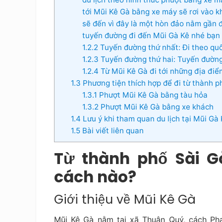
tới Mũi Kê Gà bằng xe máy sẽ rơi vào k
sẽ đến vì đây là một hòn đảo nằm gần đ
tuyến đường đi đến Mũi Gà Kê nhé bạn
1.2.2
Tuyến đường thứ nhất: Đi theo quố
1.2.3
Tuyến đường thứ hai: Tuyến đường
1.2.4
Từ Mũi Kê Gà đi tới những địa điể
1.3
Phương tiện thích hợp để đi từ thành 
1.3.1
Phượt Mũi Kê Gà bằng tàu hỏa
1.3.2
Phượt Mũi Kê Gà bằng xe khách
1.4
Lưu ý khi tham quan du lịch tại Mũi Gà
1.5
Bài viết liên quan
Từ thành phố Sài G
cách nào?
Giới thiệu về Mũi Kê Gà
Mũi Kê Gà nằm tại xã Thuận Quý, cách Pha