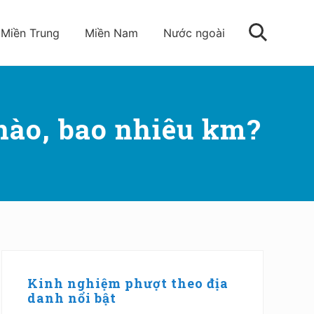
Miền Trung
Miền Nam
Nước ngoài
Tìm
kiếm
 nào, bao nhiêu km?
Sidebar
chính
Kinh nghiệm phượt theo địa
danh nổi bật