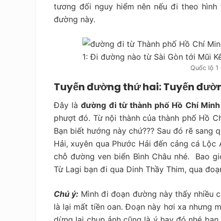
tương đối nguy hiểm nên nếu đi theo hình
đường này.
Quốc lộ 1
Tuyến đường thứ hai: Tuyến đườ
Đây là
đường đi từ thành phố Hồ Chí Minh
phượt đó. Từ nội thành của thành phố Hồ Ch
Bạn biết hướng này chứ??? Sau đó rẽ sang quố
Hải, xuyên qua Phước Hải đến cảng cá Lộc An
chỗ đường ven biển Bình Châu nhé. Bao giờ
Từ Lagi bạn đi qua Dinh Thầy Thim, qua đoạ
Chú ý:
Mình đi đoạn đường này thấy nhiều ch
là lại mất tiền oan. Đoạn này hơi xa nhưng 
dừng lại chụp ảnh cũng là ý hay đó nhé bạ