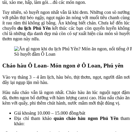
tái, xào me, hấp, làm gỏi…đủ các món ngon.
Tuy nhiên, sò huyết ngon nhất vẫn là khi đem. Những con sò nướng
với phần thịt béo ngậy, ngọt ngào ăn nóng với muối tiêu chanh cùng
ít rau răm thì không gì bằng. Ăn không biết chán. Chưa kể đến lúc
chuyến
du lịch Phú Yên
kết thúc các bạn còn quyến luyến không
chỉ là những địa danh đẹp mà còn có sự xuất hiện của món sò huyết
thơm ngon này nữa.
Sò huyết đầm Ô Loan
Cháo hàu Ô Loan- Món ngon ở Ô Loan, Phú yên
Vào vụ tháng 3 – 4 âm lịch, hàu béo, thịt thơm, ngọt, người dân nơi
đây lại ngụp lặn mò hàu.
Hàu nấu cháo vẫn là ngon nhất. Cháo hàu ăn lúc nguội ngọt đậm
đà, thơm ngon bổ dưỡng với hàm lượng canxi cao. Hàu nấu cháo ăn
kèm với quẩy, phi thêm chút hành, nước mắm mới thật đúng vị.
Giá khoảng 10.000 – 15.000 đồng/bát
Địa chỉ tham khảo
quán cháo hàu ngon
Phú Yên
tham
khảo: