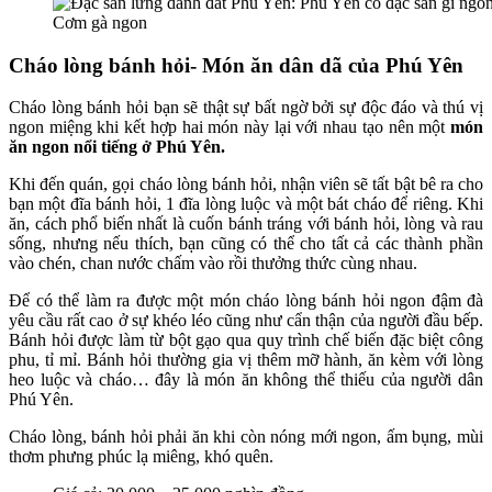
Cơm gà ngon
Cháo lòng bánh hỏi- M
ón ăn dân dã của Phú Yên
Cháo lòng bánh hỏi bạn sẽ thật sự bất ngờ bởi sự độc đáo và thú vị
ngon miệng khi kết hợp hai món này lại với nhau tạo nên một
món
ăn ngon nổi tiếng ở Phú Yên.
Khi đến quán, gọi cháo lòng bánh hỏi, nhận viên sẽ tất bật bê ra cho
bạn một đĩa bánh hỏi, 1 đĩa lòng luộc và một bát cháo để riêng. Khi
ăn, cách phổ biến nhất là cuốn bánh tráng với bánh hỏi, lòng và rau
sống, nhưng nếu thích, bạn cũng có thể cho tất cả các thành phần
vào chén, chan nước chấm vào rồi thưởng thức cùng nhau.
Để có thể làm ra được một món cháo lòng bánh hỏi ngon đậm đà
yêu cầu rất cao ở sự khéo léo cũng như cẩn thận của người đầu bếp.
Bánh hỏi được làm từ bột gạo qua quy trình chế biến đặc biệt công
phu, tỉ mỉ. Bánh hỏi thường gia vị thêm mỡ hành, ăn kèm với lòng
heo luộc và cháo… đây là món ăn không thể thiếu của người dân
Phú Yên.
Cháo lòng, bánh hỏi phải ăn khi còn nóng mới ngon, ấm bụng, mùi
thơm phưng phúc lạ miêng, khó quên.