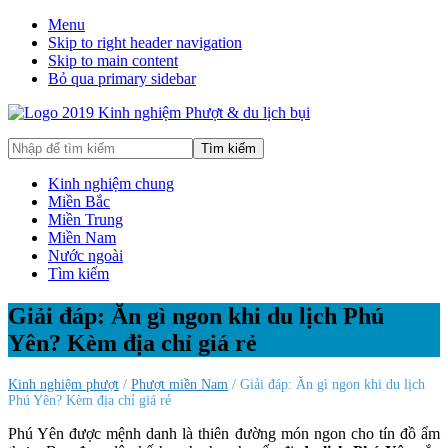
Menu
Skip to right header navigation
Skip to main content
Bỏ qua primary sidebar
Hướng
Nhập
dẫn
để
đi
tìm
Kinh nghiệm chung
phượt,
kiếm
Miền Bắc
du
Miền Trung
lịch
Miền Nam
tự
Nước ngoài
túc
Tìm kiếm
trong
và
Giải đáp: Ăn gì ngon khi du lịch Phú
ngoài
Yên? Kèm địa chỉ giá rẻ
nước
an
toàn,
Kinh nghiệm phượt
/
Phượt miền Nam
/ Giải đáp: Ăn gì ngon khi du lịch
vui
Phú Yên? Kèm địa chỉ giá rẻ
vẻ,
Phú Yên được mệnh danh là thiên đường món ngon cho tín đồ ẩm
trải