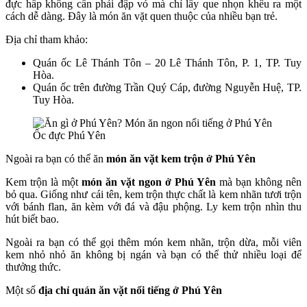
đực hấp không cần phải đập vỏ mà chỉ lấy que nhọn khêu ra một
cách dễ dàng. Đây là món ăn vặt quen thuộc của nhiều bạn trẻ.
Địa chỉ tham khảo:
Quán ốc Lê Thánh Tôn – 20 Lê Thánh Tôn, P. 1, TP. Tuy
Hòa.
Quán ốc trên đường Trần Quý Cáp, đường Nguyễn Huệ, TP.
Tuy Hòa.
Ốc đực Phú Yên
Ngoài ra bạn có thể ăn
món ăn vặt kem trộn ở Phú Yên
Kem trộn là một
món ăn vặt ngon ở Phú Yên
mà bạn không nên
bỏ qua. Giống như cái tên, kem trộn thực chất là kem nhãn tươi trộn
với bánh flan, ăn kèm với đá và đậu phộng. Ly kem trộn nhìn thu
hút biết bao.
Ngoài ra bạn có thể gọi thêm món kem nhãn, trộn dừa, mỗi viên
kem nhỏ nhỏ ăn không bị ngán và bạn có thể thử nhiều loại để
thưởng thức.
Một số
địa chỉ quán ăn vặt nổi tiếng ở Phú Yên