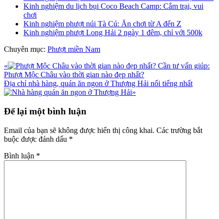
Kinh nghiệm du lịch bụi Coco Beach Camp: Cắm trại, vui
chơi
Kinh nghiệm phượt núi Tà Cú: Ăn chơi từ A đến Z
Kinh nghiệm phượt Long Hải 2 ngày 1 đêm, chỉ với 500k
Chuyên mục:
Phượt miền Nam
Bài
«
Cần tư vấn giúp:
viết
Phượt Mộc Châu vào thời gian nào đẹp nhất?
trước
Bài
Địa chỉ nhà hàng, quán ăn ngon ở Thượng Hải nổi tiếng nhất
viết
»
sau
Reader
Để lại một bình luận
Interactions
Email của bạn sẽ không được hiển thị công khai.
Các trường bắt
buộc được đánh dấu
*
Bình luận
*