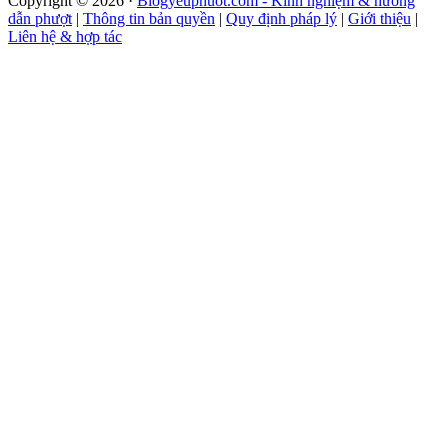
Copyright © 2026 ·
Blogyeuphuot.com - Kinh nghiệm & hướng
dẫn phượt
|
Thông tin bản quyền
|
Quy định pháp lý
|
Giới thiệu
|
Liên hệ & hợp tác