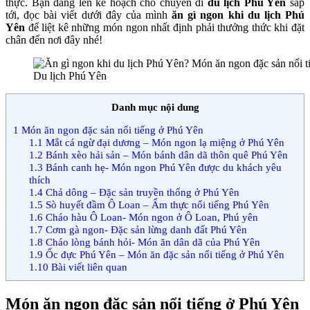
thực. Bạn đang lên kế hoạch cho chuyến đi
du lịch Phú Yên
sắp
nghiệm,
tới, đọc bài viết dưới đây của mình
ăn gì ngon khi du lịch Phú
tiết
Yên
để liệt kê những món ngon nhất định phải thưởng thức khi đặt
kiệm
chân đến nơi đây nhé!
Du lịch Phú Yên
Danh mục nội dung
1
Món ăn ngon đặc sản nổi tiếng ở Phú Yên
1.1
Mắt cá ngừ đại dương – Món ngon lạ miệng ở Phú Yên
1.2
Bánh xèo hải sản – Món bánh dân dã thôn quê Phú Yên
1.3
Bánh canh hẹ- Món ngon Phú Yên được du khách yêu
thích
1.4
Chả dông – Đặc sản truyền thống ở Phú Yên
1.5
Sò huyết đầm Ô Loan – Ẩm thực nổi tiếng Phú Yên
1.6
Cháo hàu Ô Loan- Món ngon ở Ô Loan, Phú yên
1.7
Cơm gà ngon- Đặc sản lừng danh đất Phú Yên
1.8
Cháo lòng bánh hỏi- Món ăn dân dã của Phú Yên
1.9
Ốc đực Phú Yên – Món ăn đặc sản nổi tiếng ở Phú Yên
1.10
Bài viết liên quan
Món ăn ngon đặc sản nổi tiếng ở Phú Yên