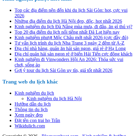
Top các địa điểm nên đến khi du lịch Sài Gòn: hot, cực vui
2026
Những địa điểm du lịch Hà Nội đẹp, độc, hot nhất 2026
Kinh nghiệm du lịch Đà Nẵng mùa mưa, đi đâu, ăn gì thú vị?
Top 20 địa điểm du lịch nổi tiếng nhất Đà Lạt hiện nay
Kinh nghiệm phượt Mộc Châu mới nhất 2026 (cực đầy đủ)
Tư vấn lịch trình du lịch Nha Trang 3 ngày 2 đêm từ A-Z
Địa chỉ nhà hàng, quán ăn hải sản ngon, giá rẻ ở Hạ Long
Địa chỉ quán hải sản ngon rẻ ở biển Hải Tiến cực đông khách
Kinh nghiệm đi Vinwonders Hội An 2026: Thỏa sức vui
chơi, sống ảo
Gợi ý tour du lịch Sài Gòn uy tín, giá tốt nhất 2026
Trang web du lịch khác
Kinh nghiệm du lịch
Kinh nghiệm du lịch Hà Nội
Hướng dẫn du lịch
Thông tin du lịch
Xem ngày đẹp
Đặt tên con trai họ Trần
Wikidulich.com