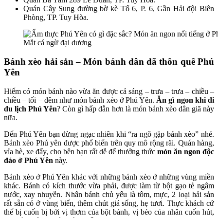
Quán Cây Sung đường bờ kè Tổ 6, P. 6, Gần Hải đội Biên
Phòng, TP. Tuy Hòa.
Mắt cá ngừ đại dương
Bánh xèo hải sản – Món bánh dân dã thôn quê Phú
Yên
Hiếm có món bánh nào vừa ăn được cả sáng – trưa – trưa – chiều –
chiều – tối – đêm như món bánh xèo ở Phú Yên.
Ăn gì ngon khi đi
du lịch Phú Yên
? Còn gì hấp dẫn hơn là món bánh xèo dân giã này
nữa.
Đến Phú Yên bạn đừng ngạc nhiên khi “ra ngõ gặp bánh xèo” nhé.
Bánh xèo Phú yên được phổ biến trên quy mô rộng rãi. Quán hàng,
vỉa hè, xe đẩy, cho bên bạn rất dễ để thưởng thức
món ăn ngon độc
đáo ở Phú Yên
này.
Bánh xèo ở Phú Yên khác với những bánh xèo ở những vùng miền
khác. Bánh có kích thước vừa phải, được làm từ bột gạo tẻ ngâm
nước, xay nhuyễn. Nhân bánh chủ yếu là tôm, mực, 2 loại hải sản
rất sẵn có ở vùng biển, thêm chút giá sống, hẹ tươi. Thực khách cứ
thế bị cuốn bị bởi vị thơm của bột bánh, vị béo của nhân cuốn hút,