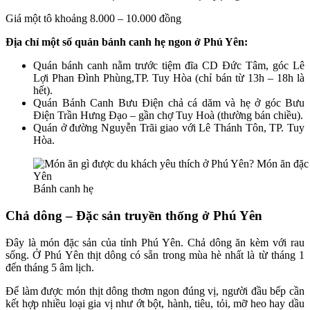
Giá một tô khoảng 8.000 – 10.000 đồng
Địa chỉ một số quán bánh canh hẹ ngon ở Phú Yên:
Quán bánh canh nằm trước tiệm đĩa CD Đức Tâm, góc Lê
Lợi Phan Đình Phùng,TP. Tuy Hòa (chỉ bán từ 13h – 18h là
hết).
Quán Bánh Canh Bưu Điện chả cá dăm và hẹ ở góc Bưu
Điện Trần Hưng Đạo – gần chợ Tuy Hoà (thường bán chiều).
Quán ở đường Nguyễn Trãi giao với Lê Thánh Tôn, TP. Tuy
Hòa.
Bánh canh hẹ
Chả dông – Đặc sản truyền thống ở Phú Yên
Đây là món đặc sản của tỉnh Phú Yên. Chả dông ăn kèm với rau
sống. Ở Phú Yên thịt dông có sẵn trong mùa hè nhất là từ tháng 1
đến tháng 5 âm lịch.
Để làm được món thịt dông thơm ngon đúng vị, người đầu bếp cần
kết hợp nhiều loại gia vị như ớt bột, hành, tiêu, tỏi, mỡ heo hay dầu