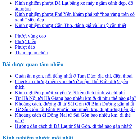
Kinh nghiệm phượt Đà Lạt bằng xe máy ngắm cảnh đẹp, đồ
ăn ngon
Kinh nghiệm phượt Phú Yên khám phá xứ “hoa vàng trên cỏ
xanh” siêu đẹp
Kinh nghiệm phượt Cần Thơ, đánh giá và lưu ý cần thiết
Phượt vùng cao
Phượt biển
Phượt đảo
Tham quan chùa
Bài được quan tâm nhiều
Quán ăn ngon, nổi tiếng nhất ở Tam Đảo: địa chỉ, điện thoại
Check-in những điểm vui chơi ở quận Thủ Đức được yêu
thích
Kinh nghiệm phượt xuyên Việt kèm lịch trình và chi phí
Từ Hà Nội tới Hà Giang bao nhiêu km & đi như thế nào gần?
Khoảng cách, đường đi từ Sài Gòn tới Bình Dương gần nhất
Từ Sài Gòn tới Bình Phước bao nhiêu km, đi phương tiện gì?
Khoảng cách đi Đồng Nai từ Sài Gòn bao nhiêu km, đi thế
nào?
Hướng dẫn cách đi Đà Lạt từ Sài Gòn, đi thế nào gần nhất?
Kinh nghiệm phượt mới nhất