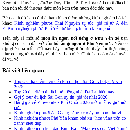
Kem trộn Duy Tân, đường Duy Tân, TP. Tuy Hòa sẽ là một địa chỉ
bạn nên tới để thưởng thức món kem trộn ngon độc đáo này.
Bên cạnh đó bạn có thể tham khảo thêm những kinh nghiệm bổ ích
khác:
Kinh nghiệm phượt Thái Nguyên tự túc, giá rẻ từ A đến
Z;
Kinh nghiệm phượt Phú Yên tự túc, lịch trình khám phá
Trên đây là một số
món
ăn ngon nổi tiếng ở Phú Yên
để bạn
không còn đau đầu với câu hỏi
ăn gì ngon ở Phú Yên
nữa. Nếu có
dịp ghé qua miền đất này hãy thưởng thức để thấy ẩm thực cũng
như con người nơi đây rất thú vị bạn nhé. Chúc bạn có một chuyến
đi vui vẻ!
Bài viết liên quan
Top các địa điểm nên đến khi du lịch Sài Gòn: hot, cực vui
2026
Top 20 địa điểm du lịch nổi tiếng nhất Đà Lạt hiện nay
Gợi ý tour du lịch Sài Gòn uy tín, giá tốt nhất 2026
Bảng giá vé Vinwonders Phú Quốc 2026 mới nhất & giờ mở
cửa
Kinh nghiệm phượt An Giang bằng xe máy an toàn, thú vị
Kinh nghiệm phượt Phú Yên khám phá xứ “hoa vàng trên cỏ
xanh” siêu đẹp
Kinh nghiệm du lịch đảo Bình Ba – ‘Maldives của Việt Nam’