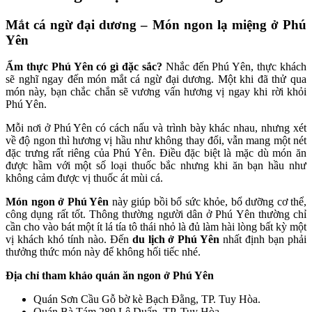
Mắt cá ngừ đại dương – Món ngon lạ miệng ở Phú
Yên
Ẩm thực Phú Yên có gì đặc sắc?
Nhắc đến Phú Yên, thực khách
sẽ nghĩ ngay đến món mắt cá ngừ đại dương. Một khi đã thử qua
món này, bạn chắc chắn sẽ vương vấn hương vị ngay khi rời khỏi
Phú Yên.
Mỗi nơi ở Phú Yên có cách nấu và trình bày khác nhau, nhưng xét
về độ ngon thì hương vị hầu như không thay đổi, vẫn mang một nét
đặc trưng rất riêng của Phú Yên. Điều đặc biệt là mặc dù món ăn
được hầm với một số loại thuốc bắc nhưng khi ăn bạn hầu như
không cảm được vị thuốc át mùi cá.
Món ngon ở Phú Yên
này giúp bồi bổ sức khỏe, bổ dưỡng cơ thể,
công dụng rất tốt. Thông thường người dân ở Phú Yên thường chỉ
cần cho vào bát một ít lá tía tô thái nhỏ là đủ làm hài lòng bất kỳ một
vị khách khó tính nào. Đến
du lịch ở Phú Yên
nhất định bạn phải
thưởng thức món này để không hối tiếc nhé.
Địa chỉ tham khảo quán ăn ngon ở Phú Yên
Quán Sơn Cầu Gỗ bờ kè Bạch Đằng, TP. Tuy Hòa.
Quán Bà Tám 289 Lê Duẩn, TP. Tuy Hòa.