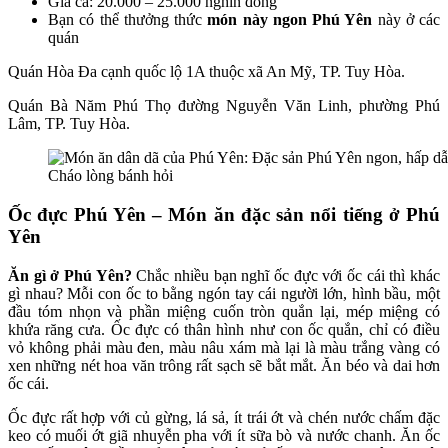
Giá cả: 20.000 – 25.000 nghìn đồng
Bạn có thể thưởng thức
món này ngon Phú Yên
này ở các
quán
Quán Hòa Đa cạnh quốc lộ 1A thuộc xã An Mỹ, TP. Tuy Hòa.
Quán Bà Năm Phú Thọ đường Nguyễn Văn Linh, phường Phú
Lâm, TP. Tuy Hòa.
Cháo lòng bánh hỏi
Ốc đực Phú Yên – Món ăn đặc sản nổi tiếng ở Phú
Yên
Ăn gì ở Phú Yên?
Chắc nhiều bạn nghĩ ốc đực với ốc cái thì khác
gì nhau? Mỗi con ốc to bằng ngón tay cái người lớn, hình bầu, một
đầu tóm nhọn và phần miệng cuốn tròn quắn lại, mép miệng có
khứa răng cưa. Ốc đực có thân hình như con ốc quắn, chỉ có điều
vỏ không phải màu đen, màu nâu xám mà lại là màu trắng vàng có
xen những nét hoa văn trông rất sạch sẽ bắt mắt. Ăn béo và dai hơn
ốc cái.
Ốc đực rất hợp với củ gừng, lá sả, ít trái ớt và chén nước chấm đặc
keo có muối ớt giã nhuyễn pha với ít sữa bò và nước chanh. Ăn ốc