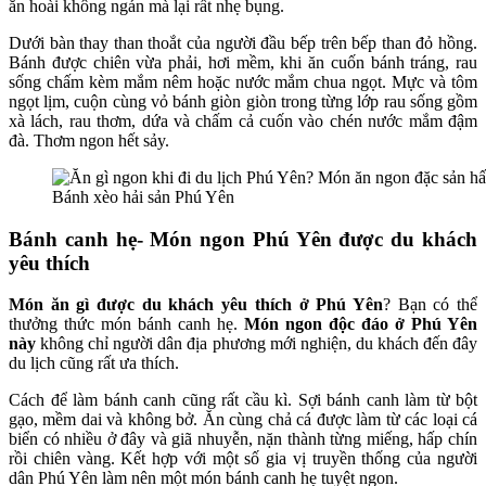
ăn hoài không ngán mà lại rất nhẹ bụng.
Dưới bàn thay than thoắt của người đầu bếp trên bếp than đỏ hồng.
Bánh được chiên vừa phải, hơi mềm, khi ăn cuốn bánh tráng, rau
sống chấm kèm mắm nêm hoặc nước mắm chua ngọt. Mực và tôm
ngọt lịm, cuộn cùng vỏ bánh giòn giòn trong từng lớp rau sống gồm
xà lách, rau thơm, dứa và chấm cả cuốn vào chén nước mắm đậm
đà. Thơm ngon hết sảy.
Bánh xèo hải sản Phú Yên
Bánh canh hẹ- Món ngon Phú Yên được du khách
yêu thích
Món ăn gì được du khách yêu thích ở Phú Yên
? Bạn có thể
thưởng thức món bánh canh hẹ.
Món ngon độc đáo ở Phú Yên
này
không chỉ người dân địa phương mới nghiện, du khách đến đây
du lịch cũng rất ưa thích.
Cách để làm bánh canh cũng rất cầu kì. Sợi bánh canh làm từ bột
gạo, mềm dai và không bở. Ăn cùng chả cá được làm từ các loại cá
biển có nhiều ở đây và giã nhuyễn, nặn thành từng miếng, hấp chín
rồi chiên vàng. Kết hợp với một số gia vị truyền thống của người
dân Phú Yên làm nên một món bánh canh hẹ tuyệt ngon.