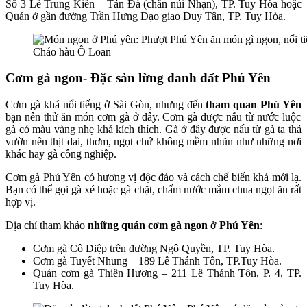
Số 3 Lê Trung Kiên – Tản Đà (chân núi Nhạn), TP. Tuy Hòa hoặc
Quán ở gần đường Trần Hưng Đạo giao Duy Tân, TP. Tuy Hòa.
Cháo hàu Ô Loan
Cơm gà ngon- Đặc sản lừng danh đất Phú Yên
Cơm gà khá nổi tiếng ở Sài Gòn, nhưng đến
tham quan Phú Yên
bạn nên thử ăn món cơm gà ở đây. Cơm gà được nấu từ nước luộc
gà có màu vàng nhẹ khá kích thích. Gà ở đây được nấu từ gà ta thả
vườn nên thịt dai, thơm, ngọt chứ không mềm nhũn như những nơi
khác hay gà công nghiệp.
Cơm gà Phú Yên có hương vị độc đáo và cách chế biến khá mới lạ.
Bạn có thể gọi gà xé hoặc gà chặt, chấm nước mắm chua ngọt ăn rất
hợp vị.
Địa chỉ tham khảo
những quán cơm gà ngon ở Phú Yên
:
Cơm gà Cô Diệp trên đường Ngô Quyền, TP. Tuy Hòa.
Cơm gà Tuyết Nhung – 189 Lê Thánh Tôn, TP.Tuy Hòa.
Quán cơm gà Thiên Hương – 211 Lê Thánh Tôn, P. 4, TP.
Tuy Hòa.