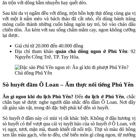
ăn trộn với dông bằm nhuyễn hay quết dẻo.
Sau khi da vị ngấm đều với dông, trộn hỗn hợp thịt dông cùng gia vị
với một ít nấm mèo và bách thảo đã cắt nhỏ, rồi dùng bánh tráng
mỏng cuốn thành những cuốn bằng ngón tay trỏ, bỏ vào chảo dầu
chiên dòn. Ăn kèm với rau sống chấm mắm cay, ngon không cưỡng
lại được.
Giá chỉ từ 20.000 đến 40.000 đồng
Địa chỉ tham khảo
quán chả dông ngon ở Phú Yên
: 92
Nguyễn Công Trứ, TP. Tuy Hòa.
Chả dông Phú Yên
Sò huyết đầm Ô Loan – Ẩm thực nổi tiếng Phú Yên
Ăn gì ngon khi du lịch Phú Yên?
Đến
du lịch ở Phú Yên
, chắc
chắn bạn sẽ được nghe người dân nhắc đến đầm Ô Loan. Nơi đây
rất giàu sản vật, trong đó đặc biệt phải kể đến sò huyết.
Sò huyết ở đầm này có mùi vị rất khác biệt. Không ở đâu hương vị
sò huyết có thể vượt qua cái vị tuyệt hảo của sò huyết ở Ô Loan, với
vị ngọt, tươi, mặn mà, thanh khiết rất nổi trội. Thịt sò màu đỏ hồng
xen lẫn màu gạch, vốn to đều, chế biến món gì cũng ngon, từ nướng