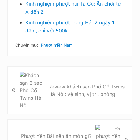
Kinh nghiệm phượt núi Tà Cú: Ăn chơi từ
A đến Z
Kinh nghiệm phượt Long Hải 2 ngày 1
đêm, chỉ với 500k
Chuyên mục:
Phượt miền Nam
B
à
Review khách sạn Phố Cổ Twins
«
i
Hà Nội: vệ sinh, vị trí, phòng
v
i
ế
t
t
B
r
à
Phượt Yên Bái nên ăn món gì?
»