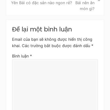
ư
i
Yên Bái có đặc sản nào ngon rẻ?
ớ
v
c
i
ế
Reader
t
Để lại một bình luận
Interactions
s
a
Email của bạn sẽ không được hiển thị công
u
khai.
Các trường bắt buộc được đánh dấu
*
Bình luận
*