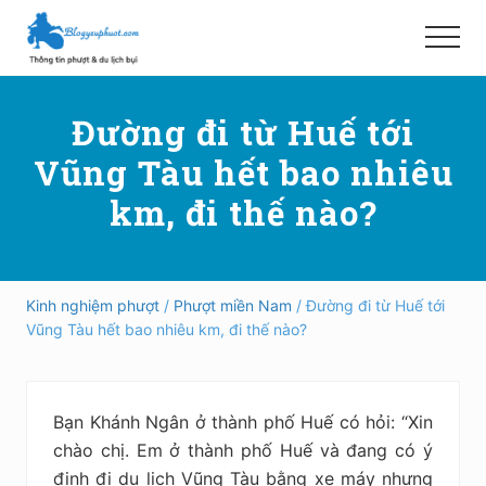
Menu
Skip
Bỏ
to
qua
Menu
main
primary
Hướng
content
sidebar
dẫn
Đường đi từ Huế tới
đi
phượt,
Vũng Tàu hết bao nhiêu
du
lịch
km, đi thế nào?
tự
túc
trong
và
ngoài
Kinh nghiệm phượt
/
Phượt miền Nam
/ Đường đi từ Huế tới
nước
Vũng Tàu hết bao nhiêu km, đi thế nào?
an
toàn,
vui
vẻ,
Bạn Khánh Ngân ở thành phố Huế có hỏi: “Xin
trải
nghiệm,
chào chị. Em ở thành phố Huế và đang có ý
tiết
định đi du lịch Vũng Tàu bằng xe máy nhưng