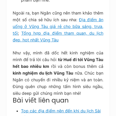
Ngoài ra, bạn Ngân cũng nên tham khảo thêm
một số chia sẻ hữu ích sau nha:
Địa điểm ăn
uống ở Vũng Tàu giá rẻ cho bữa sáng, trưa,
tối
;
Tổng hợp địa điểm tham quan, du lịch
đẹp, hot nhất Vũng Tàu
Như vậy, mình đã dốc hết kinh nghiệm của
mình để trả lời câu hỏi
từ Huế đi tới Vũng Tàu
hết bao nhiêu km
rồi và còn bonus thêm cả
kinh nghiệm du lịch Vũng Tàu
nữa. Chúc bạn
Ngân có chuyến đi nhiều kỷ niệm và an toàn.
Đừng quên chụp những tấm hình siêu ngầu,
siêu deep gửi chúng mình bạn nhé!
Bài viết liên quan
Top các địa điểm nên đến khi du lịch Sài