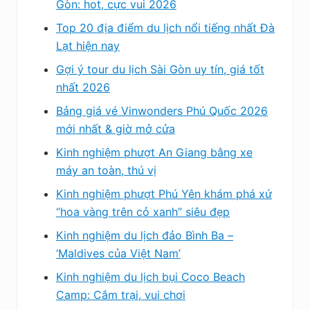
Gòn: hot, cực vui 2026
Top 20 địa điểm du lịch nổi tiếng nhất Đà
Lạt hiện nay
Gợi ý tour du lịch Sài Gòn uy tín, giá tốt
nhất 2026
Bảng giá vé Vinwonders Phú Quốc 2026
mới nhất & giờ mở cửa
Kinh nghiệm phượt An Giang bằng xe
máy an toàn, thú vị
Kinh nghiệm phượt Phú Yên khám phá xứ
“hoa vàng trên cỏ xanh” siêu đẹp
Kinh nghiệm du lịch đảo Bình Ba –
‘Maldives của Việt Nam’
Kinh nghiệm du lịch bụi Coco Beach
Camp: Cắm trại, vui chơi