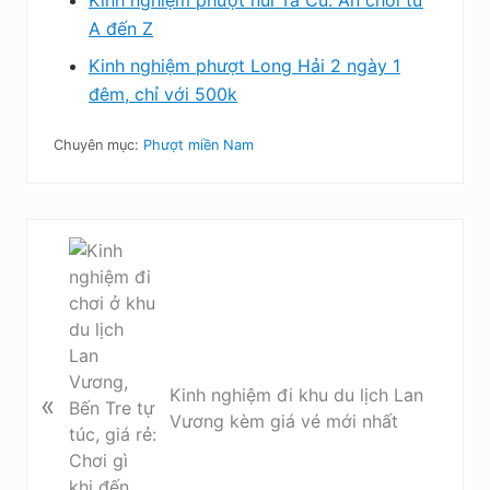
A đến Z
Kinh nghiệm phượt Long Hải 2 ngày 1
đêm, chỉ với 500k
Chuyên mục:
Phượt miền Nam
B
à
i
v
i
ế
Kinh nghiệm đi khu du lịch Lan
«
t
Vương kèm giá vé mới nhất
t
r
ư