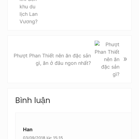
ớ
c
B
à
Phượt Phan Thiết nên ăn đặc sản
»
i
gì, ăn ở đâu ngon nhất?
v
i
ế
t
Reader
s
Bình luận
Interactions
a
u
Han
03/09/2018 lúc 15:15