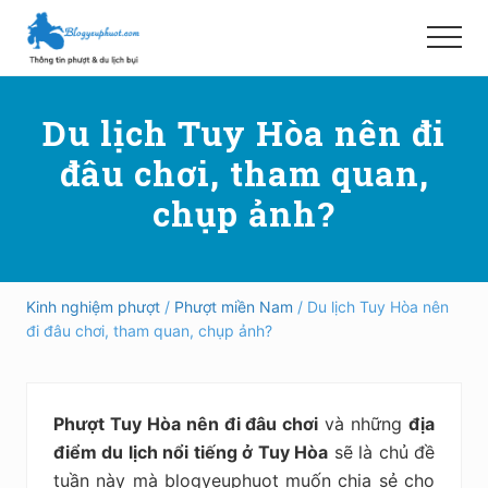
Menu
Skip
Bỏ
to
qua
Menu
main
primary
Hướng
content
sidebar
dẫn
Du lịch Tuy Hòa nên đi
đi
phượt,
đâu chơi, tham quan,
du
lịch
chụp ảnh?
tự
túc
trong
và
ngoài
Kinh nghiệm phượt
/
Phượt miền Nam
/ Du lịch Tuy Hòa nên
nước
đi đâu chơi, tham quan, chụp ảnh?
an
toàn,
vui
vẻ,
Phượt Tuy Hòa nên đi đâu chơi
và những
địa
trải
nghiệm,
điểm du lịch nổi tiếng ở Tuy Hòa
sẽ là chủ đề
tiết
tuần này mà blogyeuphuot muốn chia sẻ cho