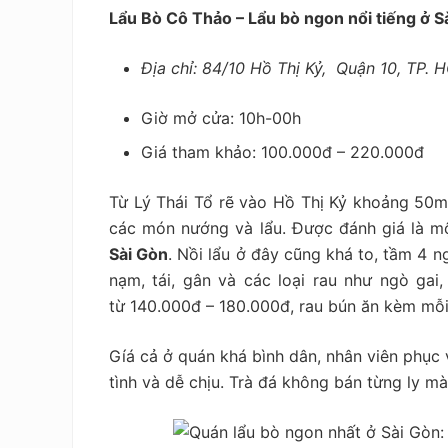
Lẩu Bò Cô Thảo – Lẩu bò ngon nổi tiếng ở S
Địa chỉ: 84/10 Hồ Thị Kỷ, Quận 10, TP.
Giờ mở cửa: 10h-00h
Giá tham khảo:
100.000đ – 220.000đ
Từ Lý Thái Tổ rẽ vào Hồ Thị Kỷ khoảng 50
các món nướng và lẩu. Được đánh giá là 
Sài Gòn
. Nồi lẩu ở đây cũng khá to, tầm 4 n
nạm, tái, gân và các loại rau như ngò gai,
từ
140.000đ – 180.000đ
, rau bún ăn kèm mỗi
Gíá cả ở quán khá bình dân, nhân viên phục 
tình và dễ chịu. Trà đá không bán từng ly 