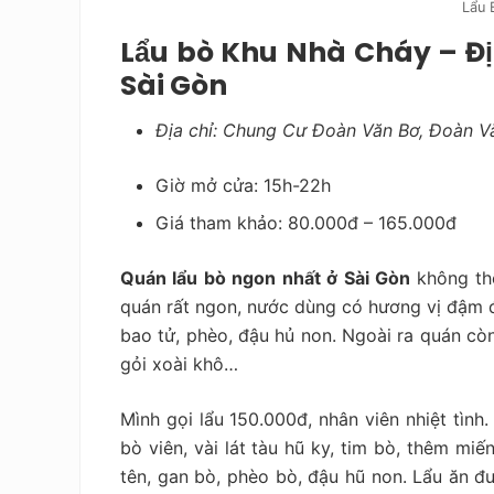
Lẩu 
Lẩu bò Khu Nhà Cháy – Địa
Sài Gòn
Địa chỉ: Chung Cư Đoàn Văn Bơ, Đoàn Vă
Giờ mở cửa: 15h-22h
Giá tham khảo:
80.000đ – 165.000đ
Quán lẩu bò ngon nhất ở Sài Gòn
không th
quán rất ngon, nước dùng có hương vị đậm đà 
bao tử, phèo, đậu hủ non. Ngoài ra quán c
gỏi xoài khô…
Mình gọi lẩu 150.000đ, nhân viên nhiệt tình. Nồi
bò viên, vài lát tàu hũ ky, tim bò, thêm mi
tên, gan bò, phèo bò, đậu hũ non. Lẩu ăn đươ