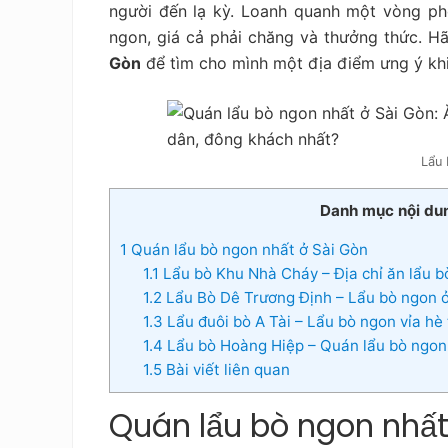
tiết
người đến lạ kỳ. Loanh quanh một vòng ph
kiệm
ngon, giá cả phải chăng và thưởng thức. 
Gòn
để tìm cho mình một địa điểm ưng ý khi
Lẩu 
Danh mục nội du
1
Quán lẩu bò ngon nhất ở Sài Gòn
1.1
Lẩu bò Khu Nhà Cháy – Địa chỉ ăn lẩu bò
1.2
Lẩu Bò Dê Trương Định – Lẩu bò ngon ở
1.3
Lẩu đuôi bò A Tài – Lẩu bò ngon vỉa hè
1.4
Lẩu bò Hoàng Hiệp – Quán lẩu bò ngon,
1.5
Bài viết liên quan
Quán lẩu bò ngon nhất