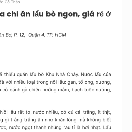
Bò Cô Thảo
 chỉ ăn lẩu bò ngon, giá rẻ ở
n Bơ, P. 12, Quận 4, TP. HCM
ể thiếu quán lẩu bò Khu Nhà Cháy.
Nước lẩu của
với nhiều loại trong nồi lẩu: gan, tổ ong, xương,
òn có cánh gà chiên nướng mắm, bạch tuộc nướng,
 lẩu rất to, nước nhiều, có củ cải trắng, ít thịt,
ếng gì trắng trắng ăn như khăn lông mà không biết
̣c, nước ngọt thanh nhúng rau tí là hơi nhạt. Lẩu