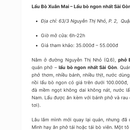
Lẩu Bò Xuân Mai – Lẩu bò ngon nhất Sài Gò
Địa chỉ: 63/3 Nguyễn Thị Nhỏ, P. 2, Qu
Giờ mở cửa: 6h-22h
Giá tham khảo:
35.000đ – 55.000đ
Nằm ở đường Nguyễn Thị Nhỏ (Q.6),
phở 
quán phở –
lẩu bò ngon nhất Sài Gòn
. Quá
phở thơm, nhiều bánh, nhiều thịt, nước dùn
nồi lẩu bò ngon có giá trên dưới 100.000đ,
đà mềm ngọt không dai không nát, nước lẩu
Nam. Lẩu được ăn kèm với bánh phở và rau 
tơi).
Lâu lắm mình mới quay lại quán, nhưng đã qu
Mình hay ăn phở tái hoặc tái bò viên. Một tô