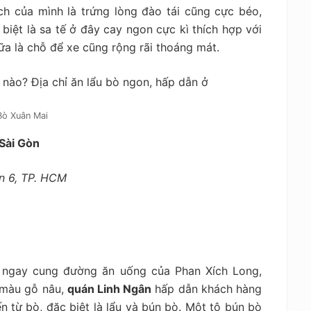
h của mình là trứng lòng đào tái cũng cực béo,
biệt là sa tế ở đây cay ngon cực kì thích hợp với
ữa là chỗ để xe cũng rộng rãi thoáng mát.
Bò Xuân Mai
 Sài Gòn
ận 6, TP. HCM
gay cung đường ăn uống của Phan Xích Long,
 màu gỗ nâu,
quán Linh Ngân
hấp dẫn khách hàng
 từ bò, đặc biệt là lẩu và bún bò. Một tô bún bò