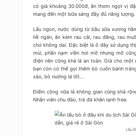
có giá khoảng 30.000đ, ăn thơm ngọt vị đậ
mang đến một bữa sáng đầy đủ năng lượng.
Lẩu ngon, nước dùng từ bầu sữa xương hầm
hề ngán, ăn kèm rau cải, rau đăng, rau mu
chứ không dai.
Đặc biệt là ở đây sử dụng th
mùi, phần nạm viền hơi mỡ nhưng mỡ cũn
điện nên cũng khá là an toàn. Giá cho một 
bạn còn có thế gọi thêm bò cuốn bánh tráng
xào, bò nướng lá lốt…
Điểm cộng nữa là không gian cũng khá rộng,
Nhân viên chu đáo, trà đá khăn lạnh free.
Lẩu B