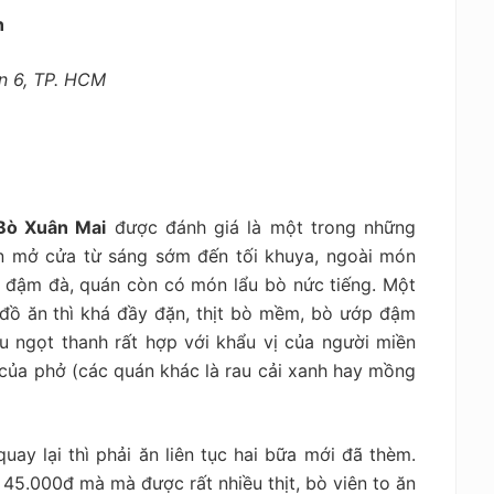
n
ận 6, TP. HCM
Bò Xuân Mai
được đánh giá là một trong những
n mở cửa từ sáng sớm đến tối khuya, ngoài món
g đậm đà, quán còn có món lẩu bò nức tiếng. Một
 đồ ăn thì khá đầy đặn, thịt bò mềm, bò ướp đậm
 ngọt thanh rất hợp với khẩu vị của người miền
của phở (các quán khác là rau cải xanh hay mồng
ay lại thì phải ăn liên tục hai bữa mới đã thèm.
 45.000đ mà mà được rất nhiều thịt, bò viên to ăn