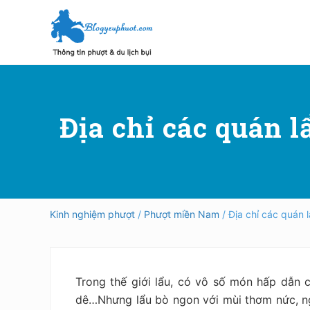
Skip
Skip
Bỏ
to
to
qua
right
main
primary
header
content
sidebar
Hướng
dẫn
navigation
đi
phượt,
Địa chỉ các quán l
du
lịch
tự
túc
trong
và
ngoài
Kinh nghiệm phượt
/
Phượt miền Nam
/ Địa chỉ các quán 
nước
an
toàn,
vui
vẻ,
Trong thế giới lẩu, có vô số món hấp dẫn ch
trải
dê…Nhưng lẩu bò ngon với mùi thơm nức, ng
nghiệm,