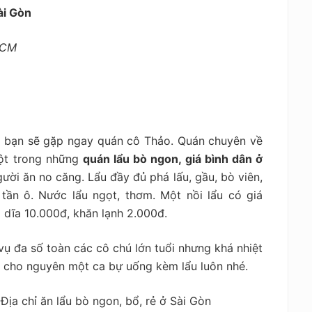
ài Gòn
 HCM
m bạn sẽ gặp ngay quán cô Thảo. Quán chuyên về
một trong những
quán
lẩu bò ngon, giá bình dân ở
gười ăn no căng. Lẩu đầy đủ phá lấu, gầu, bò viên,
 tần ô. Nước lẩu ngọt, thơm. Một nồi lẩu có giá
 dĩa 10.000đ, khăn lạnh 2.000đ.
vụ đa số toàn các cô chú lớn tuổi nhưng khá nhiệt
mà cho nguyên một ca bự uống kèm lẩu luôn nhé.