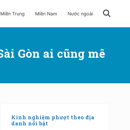
Miền Trung
Miền Nam
Nước ngoài
Tìm
kiếm
 Sài Gòn ai cũng mê
Sidebar
chính
Kinh nghiệm phượt theo địa
danh nổi bật