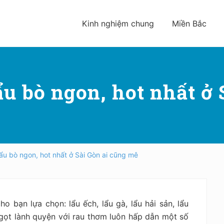
Kinh nghiệm chung
Miền Bắc
ẩu bò ngon, hot nhất ở
lẩu bò ngon, hot nhất ở Sài Gòn ai cũng mê
o bạn lựa chọn: lẩu ếch, lẩu gà, lẩu hải sản, lẩu
ọt lành quyện với rau thơm luôn hấp dẫn một số