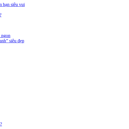
 bạn siêu vui
?
n ngon
anh” siêu đẹp
o?