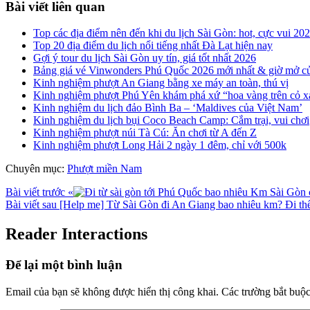
Bài viết liên quan
Top các địa điểm nên đến khi du lịch Sài Gòn: hot, cực vui 20
Top 20 địa điểm du lịch nổi tiếng nhất Đà Lạt hiện nay
Gợi ý tour du lịch Sài Gòn uy tín, giá tốt nhất 2026
Bảng giá vé Vinwonders Phú Quốc 2026 mới nhất & giờ mở c
Kinh nghiệm phượt An Giang bằng xe máy an toàn, thú vị
Kinh nghiệm phượt Phú Yên khám phá xứ “hoa vàng trên cỏ x
Kinh nghiệm du lịch đảo Bình Ba – ‘Maldives của Việt Nam’
Kinh nghiệm du lịch bụi Coco Beach Camp: Cắm trại, vui chơi
Kinh nghiệm phượt núi Tà Cú: Ăn chơi từ A đến Z
Kinh nghiệm phượt Long Hải 2 ngày 1 đêm, chỉ với 500k
Chuyên mục:
Phượt miền Nam
Bài viết trước
«
Sài Gòn c
Bài viết sau
[Help me] Từ Sài Gòn đi An Giang bao nhiêu km? Đi th
Reader Interactions
Để lại một bình luận
Email của bạn sẽ không được hiển thị công khai.
Các trường bắt buộ