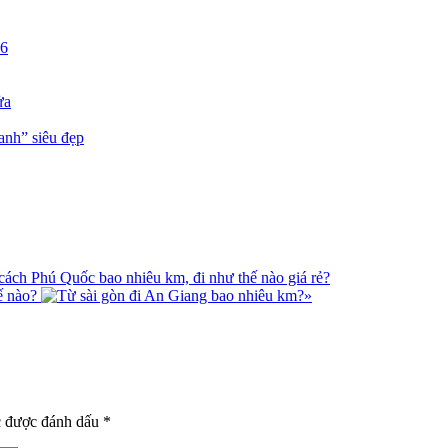
26
ửa
anh” siêu đẹp
ách Phú Quốc bao nhiêu km, đi như thế nào giá rẻ?
ế nào?
»
c được đánh dấu
*