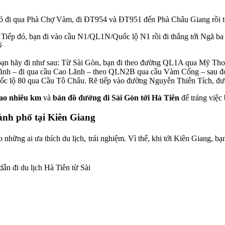
đó đi qua Phà Chợ Vàm, đi ĐT954 và ĐT951 đến Phà Châu Giang rồi t
. Tiếp đó, bạn đi vào cầu N1/QL1N/Quốc lộ N1 rồi đi thẳng tới Ngã b

 bạn hãy đi như sau: Từ Sài Gòn, bạn đi theo đường QL1A qua Mỹ Tho,
ãnh – đi qua cầu Cao Lãnh – theo QLN2B qua cầu Vàm Cống – sau đó 
ốc lộ 80 qua Cầu Tô Châu. Rẽ tiếp vào đường Nguyễn Thiên Tích, đườn
bao nhiêu km
và
bản đồ đường đi Sài Gòn tới Hà Tiên
để tráng việc 
ành phố tại Kiên Giang
 những ai ưa thích du lịch, trải nghiệm. Vì thế, khi tới Kiên Giang, b