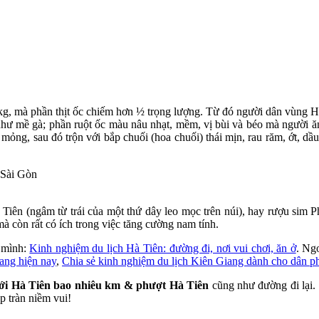
1kg, mà phần thịt ốc chiếm hơn ½ trọng lượng. Từ đó người dân vùng Hà
như mề gà; phần ruột ốc màu nâu nhạt, mềm, vị bùi và béo mà người ăn 
 mỏng, sau đó trộn với bắp chuối (hoa chuối) thái mịn, rau răm, ớt, dầu 
ên (ngâm từ trái của một thứ dây leo mọc trên núi), hay rượu sim P
à còn rất có ích trong việc tăng cường nam tính.
o mình:
Kinh nghiệm du lịch Hà Tiên: đường đi, nơi vui chơi, ăn ở
. Ngo
iang hiện nay
,
Chia sẻ kinh nghiệm du lịch Kiên Giang dành cho dân p
tới Hà Tiên bao nhiêu km & phượt Hà Tiên
cũng như đường đi lại.
p tràn niềm vui!