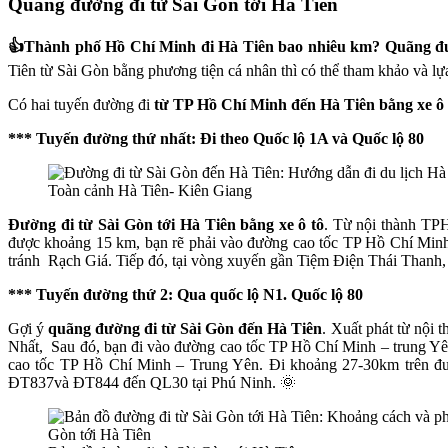
Quãng đường đi từ Sài Gòn tới Hà Tiên
👍Thành phố Hồ Chí Minh đi Hà Tiên bao nhiêu km?
Quãng đư
Tiên từ Sài Gòn bằng phương tiện cá nhân thì có thể tham khảo và l
Có hai tuyến đường đi
từ TP Hồ Chí Minh đến Hà Tiên bằng xe ô 
*** Tuyến đường thứ nhất: Đi theo Quốc lộ 1A và Quốc lộ 80
Toàn cảnh Hà Tiên- Kiên Giang
Đường đi từ Sài Gòn tới Hà Tiên bằng xe ô tô
. Từ nội thành TP
được khoảng 15 km, bạn rẽ phải vào đường cao tốc TP Hồ Chí Minh 
tránh Rạch Giá. Tiếp đó, tại vòng xuyến gần Tiệm Điện Thái Thanh, b
*** Tuyến đường thứ 2: Qua quốc lộ N1. Quốc lộ 80
Gợi ý
quãng đường đi từ Sài Gòn đến Hà Tiên
. Xuất phát từ nội
Nhất, Sau đó, bạn đi vào đường cao tốc TP Hồ Chí Minh – trung Yên
cao tốc TP Hồ Chí Minh – Trung Yên. Đi khoảng 27-30km trên đư
ĐT837và ĐT844 đến QL30 tại Phú Ninh. 🌞