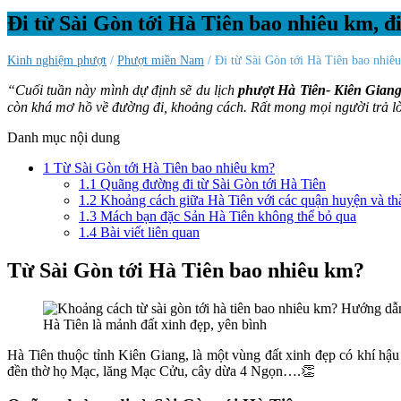
Đi từ Sài Gòn tới Hà Tiên bao nhiêu km, đ
Kinh nghiệm phượt
/
Phượt miền Nam
/ Đi từ Sài Gòn tới Hà Tiên bao nhiêu
“Cuối tuần này mình dự định sẽ du lịch
phượt Hà Tiên- Kiên Gian
còn khá mơ hồ về đường đi, khoảng cách. Rất mong mọi người trả l
Danh mục nội dung
1
Từ Sài Gòn tới Hà Tiên bao nhiêu km?
1.1
Quãng đường đi từ Sài Gòn tới Hà Tiên
1.2
Khoảng cách giữa Hà Tiên với các quận huyện và th
1.3
Mách bạn đặc Sản Hà Tiên không thể bỏ qua
1.4
Bài viết liên quan
Từ Sài Gòn tới Hà Tiên bao nhiêu km?
Hà Tiên là mảnh đất xinh đẹp, yên bình
Hà Tiên thuộc tỉnh Kiên Giang, là một vùng đất xinh đẹp có khí h
đền thờ họ Mạc, lăng Mạc Cửu, cây dừa 4 Ngọn….👏