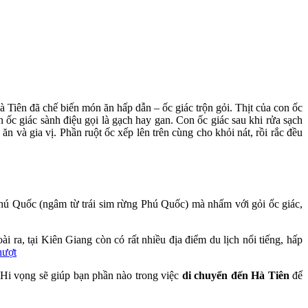
 Tiên đã chế biến món ăn hấp dẫn – ốc giác trộn gỏi. Thịt của con ốc
ốc giác sành điệu gọi là gạch hay gan. Con ốc giác sau khi rửa sạch
ăn và gia vị. Phần ruột ốc xếp lên trên cùng cho khỏi nát, rồi rắc đều
hú Quốc (ngâm từ trái sim rừng Phú Quốc) mà nhấm với gỏi ốc giác,
ài ra, tại Kiên Giang còn có rất nhiều địa điểm du lịch nổi tiếng, hấp
hượt
 Hi vọng sẽ giúp bạn phần nào trong việc
di chuyển đến Hà Tiên
để