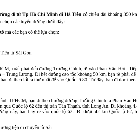
ờng đi từ Tp Hồ Chí Minh đi Hà Tiên
có chiều dài khoảng 350 km
ựa chọn các tuyến đường dưới đây:
tô
mà các bạn có thể lựa chọn:
HCM, xuất phát đến đường Trường Chinh, rẽ vào Phan Văn Hớn. Tiếp
– Trung Lương. Đi hết đường cao tốc khoảng 50 km, bạn rẽ phải để 
ạn đi theo lối ra thứ nhất để vào Quốc lộ 80. Từ đây, bạn đi dọc theo
 thành TPHCM, bạn đi theo hướng đường Trường Chinh ra Phan Văn Hớn
 qua Quốc lộ 62 đến thị trấn Tân Thạnh, tỉnh Long An. Đi khoảng 4.4
ờng này, bạn hãy rẽ vào quốc lộ 62. Đi được 42 km Quốc lộ 62, bạ