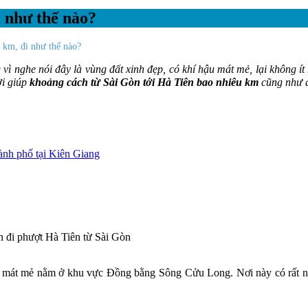
i như thế nào?
 km, đi như thế nào?
g
vì nghe nói đây là vùng đất xinh đẹp, có khí hậu mát mẻ, lại không ít
ời giúp
khoảng cách từ Sài Gòn tới Hà Tiên bao nhiêu km
cũng như 
ành phố tại Kiên Giang
ậu mát mẻ nằm ở khu vực Đồng bằng Sông Cửu Long. Nơi này có rất n