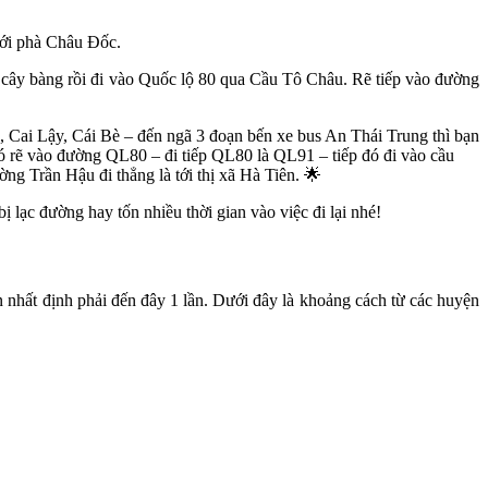
ới phà Châu Đốc.
a cây bàng rồi đi vào Quốc lộ 80 qua Cầu Tô Châu. Rẽ tiếp vào đường
 Cai Lậy, Cái Bè – đến ngã 3 đoạn bến xe bus An Thái Trung thì bạn
rẽ vào đường QL80 – đi tiếp QL80 là QL91 – tiếp đó đi vào cầu
g Trần Hậu đi thẳng là tới thị xã Hà Tiên. 🌟
bị lạc đường hay tốn nhiều thời gian vào việc đi lại nhé!
ạn nhất định phải đến đây 1 lần. Dưới đây là khoảng cách từ các huyện