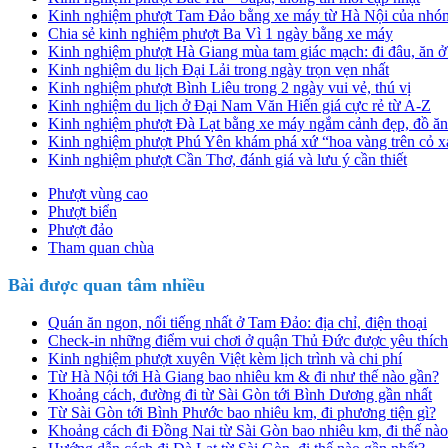
Kinh nghiệm phượt Tam Đảo bằng xe máy từ Hà Nội của nhóm
Chia sẻ kinh nghiệm phượt Ba Vì 1 ngày bằng xe máy
Kinh nghiệm phượt Hà Giang mùa tam giác mạch: đi đâu, ăn ở
Kinh nghiệm du lịch Đại Lải trong ngày trọn vẹn nhất
Kinh nghiệm phượt Bình Liêu trong 2 ngày vui vẻ, thú vị
Kinh nghiệm du lịch ở Đại Nam Văn Hiến giá cực rẻ từ A-Z
Kinh nghiệm phượt Đà Lạt bằng xe máy ngắm cảnh đẹp, đồ ă
Kinh nghiệm phượt Phú Yên khám phá xứ “hoa vàng trên cỏ x
Kinh nghiệm phượt Cần Thơ, đánh giá và lưu ý cần thiết
Phượt vùng cao
Phượt biển
Phượt đảo
Tham quan chùa
Bài được quan tâm nhiều
Quán ăn ngon, nổi tiếng nhất ở Tam Đảo: địa chỉ, điện thoại
Check-in những điểm vui chơi ở quận Thủ Đức được yêu thích
Kinh nghiệm phượt xuyên Việt kèm lịch trình và chi phí
Từ Hà Nội tới Hà Giang bao nhiêu km & đi như thế nào gần?
Khoảng cách, đường đi từ Sài Gòn tới Bình Dương gần nhất
Từ Sài Gòn tới Bình Phước bao nhiêu km, đi phương tiện gì?
Khoảng cách đi Đồng Nai từ Sài Gòn bao nhiêu km, đi thế nà