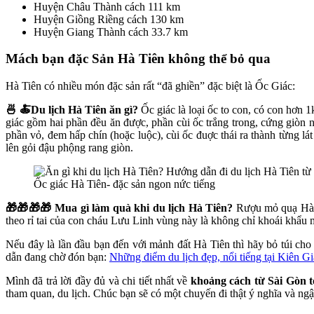
Huyện Châu Thành cách 111 km
Huyện Giồng Riềng cách 130 km
Huyện Giang Thành cách 33.7 km
Mách bạn đặc Sản Hà Tiên không thể bỏ qua
Hà Tiên có nhiều món đặc sản rất “đã ghiền” đặc biệt là Ốc Giác:
🍜 🍝Du lịch Hà Tiên ăn gì?
Ốc giác là loại ốc to con, có con hơn 
giác gồm hai phần đều ăn được, phần cùi ốc trắng trong, cứng giòn 
phần vỏ, đem hấp chín (hoặc luộc), cùi ốc đuợc thái ra thành từng lát
lên gỏi đậu phộng rang giòn.
Ốc giác Hà Tiên- đặc sản ngon nức tiếng
🎁🎁🎁🎁 Mua gì làm quà khi du lịch Hà Tiên?
Rượu mỏ quạ Hà Ti
theo rỉ tai của con cháu Lưu Linh vùng này là không chỉ khoái khẩu m
Nếu đây là lần đầu bạn đến với mảnh đất Hà Tiên thì hãy bỏ túi ch
dẫn đang chờ đón bạn:
Những điểm du lịch đẹp, nổi tiếng tại Kiên G
Mình đã trả lời đầy đủ và chi tiết nhất về
khoảng cách từ Sài Gòn 
tham quan, du lịch. Chúc bạn sẽ có một chuyến đi thật ý nghĩa và ngậ