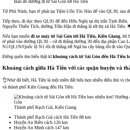
Bản đồ đường đi từ Sài Gòn tới Hà Tiên
Từ Phú Ninh, bạn rẽ phải tại Tiệm Uốn Tóc Hào để vào QL30, sau 
Tiếp theo, đi dọc theo QL91 để đến Hữu Nghị tại thị trấn Tịnh Biên
Nguyễn Thiên Tích, đường Trần Hậu đi thẳng là tới thị xã Hà Tiên. 
Nếu bạn muốn
đi xe máy từ Sài Gòn tới Hà Tiên, Kiên Giang
, thì
rẽ phải vào đường QL30 – cứ đi thẳng đường 30 đến địa phận Cao L
N1/QL1N/Quốc lộ N1 rồi đi thẳng tới Ngã ba cây bàng rồi đi vào Qu
Đừng quên tìm hiểu thật kĩ
khoảng cách từ Sài Gòn đến Hà Tiên 
Khoảng cách giữa Hà Tiên với các quận huyện và th
👌Như đã biết, Hà Tiên là một miền đất hứa hẹn nhiều điều thú vị cho
và thành phố Kiên Giang đến Hà Tiên:
Thành phố Rạch Giá, Kiên Giang
Thành phố Rạch Giá cách Hà Tiên 88 km
Huyện An Biên cách 126 km
Huyện An Minh cách 147 km