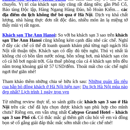
chuyển. Vị trí của khách sạn này cũng rất đáng tiền; gần Phố Cổ,
Bảo tàng Độc lập, Hàng Ngang Hàng Đào, hồ Hoàn Kiếm…
các
địa điểm du lịch không thể bỏ qua ở Hà Nội
. Dịch vụ khá chất
lượng, nhà hàng thực đơn rất độc đáo, nhiều món ăn lạ miệng tớ
thấy mùi vị rất ngon.
Khách sạn The Ann Hanoi
:
So với ba khách sạn 3 sao trên
khách
sạn The Ann Hanoi
cũng không kém cạnh đâu nhé các chế. Nghỉ
ở đây các chế có thể đi loanh quanh khám phá từng ngõ ngách Hà
Nội rất thuận tiện. Khách sạn có đầy đủ tiện nghi. Thú vị nhất là
không chỉ có bồn tắm nước nóng, bồn xông hơi, mà khách sạn còn
có cả hồ bơi ngoài trời. Gía thuê phòng của cả 4 khách sạn trên đều
nằm trong khoảng giá từ 57 USD/đêm. Thoải mái cho các chế nghỉ
ngơi thư giãn nhé!
Tham khảo thêm những chia sẻ hữu ích sau:
Những quán lẩu riêu
cua bắp bò đông khách ở Hà Nội hiện nay
;
Du lịch Hà Nội mùa nào
đẹp nhất? Lịch trình 1 ngày trọn vẹn
Từ những review thực tế, so sánh giữa các
khách sạn 3 sao ở Hà
Nội
trên các chế đã lựa chọn được khách sạn phù hợp cho mình
chưa? Riêng em, em vẫn ưng nhất
Calypso Grand Hotel – khách
sạn 3 sao Phố cổ
.
Có thắc mắc gì thêm gửi câu hỏi về em và đồng
bọn sẽ cố gắng giải đáp thắc mắc sớm nhất cho các chế nhé!