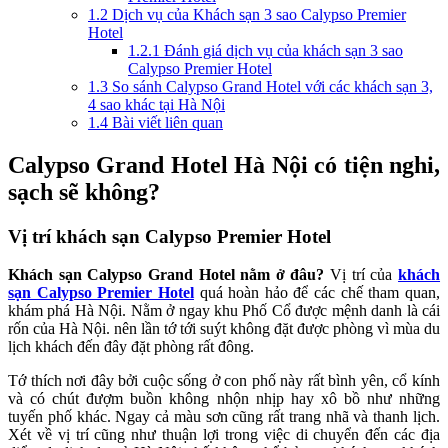
1.2
Dịch vụ của Khách sạn 3 sao Calypso Premier
Hotel
1.2.1
Đánh giá dịch vụ của khách sạn 3 sao
Calypso Premier Hotel
1.3
So sánh Calypso Grand Hotel với các khách sạn 3,
4 sao khác tại Hà Nội
1.4
Bài viết liên quan
Calypso Grand Hotel Hà Nội có tiện nghi,
sạch sẽ không?
Vị trí khách sạn Calypso Premier Hotel
Khách sạn
Calypso Grand Hotel nằm ở đâu?
Vị trí của
khách
sạn Calypso Premier Hotel
quá hoàn hảo để các chế tham quan,
khám phá Hà Nội. Nằm ở ngay khu Phố Cổ được mệnh danh là cái
rốn của Hà Nội. nên lần tớ tới suýt không đặt được phòng vì mùa du
lịch khách đến đây đặt phòng rất đông.
Tớ thích nơi đây bởi cuộc sống ở con phố này rất bình yên, cổ kính
và có chút đượm buồn không nhộn nhịp hay xô bồ như những
tuyến phố khác. Ngay cả màu sơn cũng rất trang nhã và thanh lịch.
Xét về vị trí cũng như thuận lợi trong việc di chuyển đến
các địa