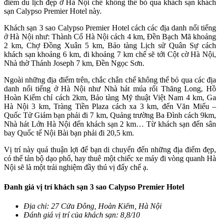
điểm du lịch đẹp ở Hà Nội chế không thể bỏ qua khách sạn khách
sạn Calypso Premier Hotel này.
Khách sạn 3 sao Calypso Premier Hotel cách các địa danh nổi tiếng
ở Hà Nội
như: Thành Cổ Hà Nội cách 4 km, Đền Bạch Mã khoảng
2 km, Chợ Đồng Xuân 5 km, Bảo tàng Lịch sử Quân Sự cách
khách sạn khoảng 6 km, đi khoảng 7 km chế sẽ tới Cột cờ Hà Nội,
Nhà thờ Thánh Joseph 7 km, Đền Ngọc Sơn.
Ngoài những địa điểm trên, chắc chắn chế không thể bỏ qua các địa
danh nổi tiếng ở Hà Nội như Nhà hát múa rối Thăng Long, Hồ
Hoàn Kiếm chỉ cách 2km, Bảo tàng Mỹ thuật Việt Nam 4 km, Ga
Hà Nội 3 km, Tràng Tiền Plaza cách xa 3 km, đến Văn Miếu –
Quốc Tử Giám bạn phải đi 7 km, Quảng trường Ba Đình cách 9km,
Nhà hát Lớn Hà Nội đến khách sạn 2 km… Từ khách sạn đến sân
bay Quốc tế Nội Bài bạn phải đi 20,5 km.
Vị trí này quá thuận lợi để bạn di chuyển đến những địa điểm đẹp,
có thể tản bộ dạo phố, hay thuê một chiếc xe máy đi vòng quanh Hà
Nội sẽ là một trải nghiệm đầy thú vị đấy chế ạ.
Đanh giá vị trí khách sạn 3 sao Calypso Premier Hotel
Địa chỉ: 27 Cửa Đông, Hoàn Kiếm, Hà Nội
Đánh giá vị trí của khách sạn: 8,8/10