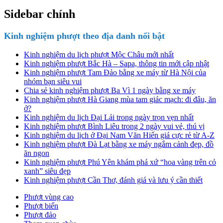
Sidebar chính
Kinh nghiệm phượt theo địa danh nổi bật
Kinh nghiệm du lịch phượt Mộc Châu mới nhất
Kinh nghiệm phượt Bắc Hà – Sapa, thông tin mới cập nhật
Kinh nghiệm phượt Tam Đảo bằng xe máy từ Hà Nội của
nhóm bạn siêu vui
Chia sẻ kinh nghiệm phượt Ba Vì 1 ngày bằng xe máy
Kinh nghiệm phượt Hà Giang mùa tam giác mạch: đi đâu, ăn
ở?
Kinh nghiệm du lịch Đại Lải trong ngày trọn vẹn nhất
Kinh nghiệm phượt Bình Liêu trong 2 ngày vui vẻ, thú vị
Kinh nghiệm du lịch ở Đại Nam Văn Hiến giá cực rẻ từ A-Z
Kinh nghiệm phượt Đà Lạt bằng xe máy ngắm cảnh đẹp, đồ
ăn ngon
Kinh nghiệm phượt Phú Yên khám phá xứ “hoa vàng trên cỏ
xanh” siêu đẹp
Kinh nghiệm phượt Cần Thơ, đánh giá và lưu ý cần thiết
Phượt vùng cao
Phượt biển
Phượt đảo