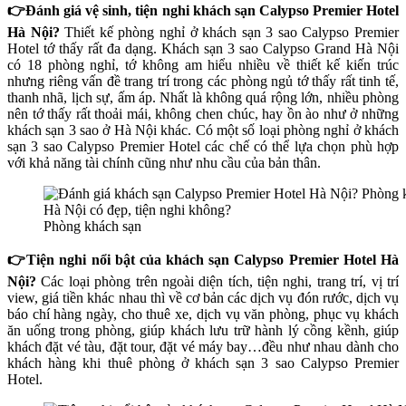
👉Đánh giá vệ sinh, tiện nghi khách sạn Calypso Premier Hotel
Hà Nội?
Thiết kế phòng nghỉ ở khách sạn 3 sao Calypso Premier
Hotel tớ thấy rất đa dạng. Khách sạn 3 sao Calypso Grand Hà Nội
có 18 phòng nghỉ, tớ không am hiểu nhiều về thiết kế kiến trúc
nhưng riêng vấn đề trang trí trong các phòng ngủ tớ thấy rất tinh tế,
thanh nhã, lịch sự, ấm áp. Nhất là không quá rộng lớn, nhiều phòng
nên tớ thấy rất thoải mái, không chen chúc, hay ồn ào như ở những
khách sạn 3 sao ở Hà Nội khác. Có một số loại phòng nghỉ ở khách
sạn 3 sao Calypso Premier Hotel các chế có thể lựa chọn phù hợp
với khả năng tài chính cũng như nhu cầu của bản thân.
Phòng khách sạn
👉Tiện nghi nổi bật của khách sạn Calypso Premier Hotel Hà
Nội?
Các loại phòng trên ngoài diện tích, tiện nghi, trang trí, vị trí
view, giá tiền khác nhau thì về cơ bản các dịch vụ đón rước, dịch vụ
báo chí hàng ngày, cho thuê xe, dịch vụ văn phòng, phục vụ khách
ăn uống trong phòng, giúp khách lưu trữ hành lý cồng kềnh, giúp
khách đặt vé tàu, đặt tour, đặt vé máy bay…đều như nhau dành cho
khách hàng khi thuê phòng ở khách sạn 3 sao Calypso Premier
Hotel.