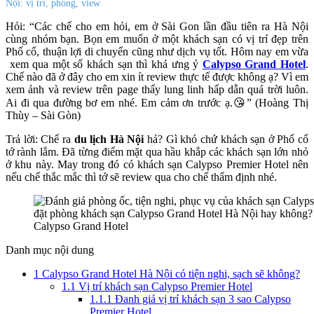
Nội: vị trí, phòng, view
Hỏi: “Các chế cho em hỏi, em ở Sài Gon lần đầu tiên ra Hà Nội
cùng nhóm bạn. Bọn em muốn ở một khách sạn có vị trí đẹp trên
Phố cổ, thuận lợi di chuyển cũng như dịch vụ tốt. Hôm nay em vừa
xem qua một số
khách sạn
thì khá ưng ý
Calypso Grand Hotel
.
Chế nào đã ở đây cho em xin ít review thực tế được không ạ? Vì em
xem ảnh và review trên page thấy lung linh hấp dẫn quá trời luôn.
Ai đi qua đường bơ em nhé. Em cảm ơn trước ạ.😘” (Hoàng Thị
Thùy – Sài Gòn)
Trả lời: Chế ra
du lịch Hà Nội
hả? Gì khó chứ
khách sạn ở Phố cổ
tớ rành lắm. Đã từng điểm mặt qua hầu khắp các khách sạn lớn nhỏ
ở khu này. May trong đó có
khách sạn Calypso Premier Hotel
nên
nếu chế thắc mắc thì tớ sẽ review qua cho chế thẩm định nhé.
Calypso Grand Hotel
Danh mục nội dung
1
Calypso Grand Hotel Hà Nội có tiện nghi, sạch sẽ không?
1.1
Vị trí khách sạn Calypso Premier Hotel
1.1.1
Đanh giá vị trí khách sạn 3 sao Calypso
Premier Hotel