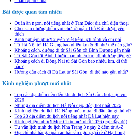
Tham quan chùa
Bài được quan tâm nhiều
Quán ăn ngon, nổi tiếng nhất ở Tam Đảo: địa chỉ, điện thoại
Check-in những điểm vui chơi ở quận Thủ Đức được yêu
thích
Kinh nghiệm phượt xuyên Việt kèm lịch trình và chi phí
Từ Hà Nội tới Hà Giang bao nhiêu km & đi như thế nào gần?
Khoảng cách, đường đi từ Sài Gòn tới Bình Dương gần nhất
Từ Sài Gòn tới Bình Phước bao nhiêu km, đi phương tiện gì?
Khoảng cách đi Đồng Nai từ Sài Gòn bao nhiêu km, đi thế
nào?
Hướng dẫn cách đi Đà Lạt từ Sài Gòn, đi thế nào gần nhất?
Kinh nghiệm phượt mới nhất
Top các địa điểm nên đến khi du lịch Sài Gòn: hot, cực vui
2026
Những địa điểm du lịch Hà Nội đẹp, độc, hot nhất 2026
Kinh nghiệm du lịch Đà Nẵng mùa mưa, đi đâu, ăn gì thú vị?
Top 20 địa điểm du lịch nổi tiếng nhất Đà Lạt hiện nay
Kinh nghiệm phượt Mộc Châu mới nhất 2026 (cực đầy đủ)
Tư vấn lịch trình du lịch Nha Trang 3 ngày 2 đêm từ A-Z
Địa chỉ nhà hàng, quán ăn hải sản ngon, giá rẻ ở Hạ Long