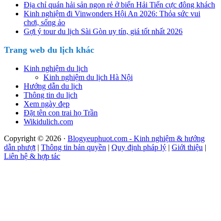
Địa chỉ quán hải sản ngon rẻ ở biển Hải Tiến cực đông khách
Kinh nghiệm đi Vinwonders Hội An 2026: Thỏa sức vui
chơi, sống ảo
Gợi ý tour du lịch Sài Gòn uy tín, giá tốt nhất 2026
Trang web du lịch khác
Kinh nghiệm du lịch
Kinh nghiệm du lịch Hà Nội
Hướng dẫn du lịch
Thông tin du lịch
Xem ngày đẹp
Đặt tên con trai họ Trần
Wikidulich.com
Copyright © 2026 ·
Blogyeuphuot.com - Kinh nghiệm & hướng
dẫn phượt
|
Thông tin bản quyền
|
Quy định pháp lý
|
Giới thiệu
|
Liên hệ & hợp tác