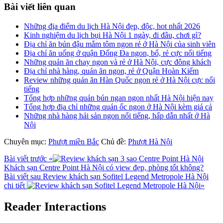
Bài viết liên quan
Những địa điểm du lịch Hà Nội đẹp, độc, hot nhất 2026
Kinh nghiệm du lịch bụi Hà Nội 1 ngày, đi đâu, chơi gì?
Địa chỉ ăn bún đậu mắm tôm ngon rẻ ở Hà Nội của sinh viên
Địa chỉ ăn uống ở quận Đống Đa ngon, bổ, rẻ cực nổi tiếng
Những quán ăn chay ngon và rẻ ở Hà Nội, cực đông khách
Địa chỉ nhà hàng, quán ăn ngon, rẻ ở Quận Hoàn Kiếm
Review những quán ăn Hàn Quốc ngon rẻ ở Hà Nội cực nổi
tiếng
Tổng hợp những quán bún ngan ngon nhất Hà Nội hiện nay
Tổng hợp địa chỉ những quán ốc ngon ở Hà Nội kèm giá cả
Những nhà hàng hải sản ngon nổi tiếng, hấp dẫn nhất ở Hà
Nội
Chuyên mục:
Phượt miền Bắc
Chủ đề:
Phượt Hà Nội
Bài viết trước
«
Khách sạn Centre Point Hà Nội có view đẹp, phòng tốt không?
Bài viết sau
Review khách sạn Sofitel Legend Metropole Hà Nội
chi tiết
»
Reader Interactions