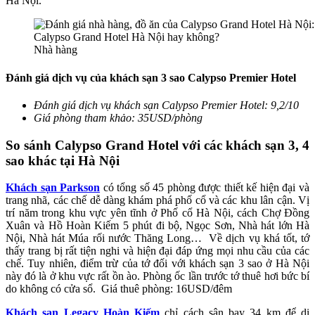
Hà Nội
.
Nhà hàng
Đánh giá dịch vụ của khách sạn 3 sao Calypso Premier Hotel
Đánh giá dịch vụ khách sạn Calypso Premier Hotel:
9,2/10
Giá phòng tham khảo: 35USD/phòng
So sánh
Calypso Grand Hotel với các
khách sạn 3, 4
sao khác tại Hà Nội
Khách sạn Parkson
có tổng số 45 phòng được thiết kế hiện đại và
trang nhã, các chế dễ dàng khám phá phố cổ và các khu lân cận. Vị
trí năm trong khu vực yên tĩnh ở Phố cổ Hà Nội, cách Chợ Đồng
Xuân và Hồ Hoàn Kiếm 5 phút đi bộ, Ngọc Sơn, Nhà hát lớn Hà
Nội, Nhà hát Múa rối nước Thăng Long…
Về dịch vụ khá tốt, tớ
thấy trang bị rất tiện nghi và hiện đại đáp ứng mọi nhu cầu của các
chế. Tuy nhiên, điểm trừ của tớ đối với khách sạn 3 sao ở Hà Nội
này đó là ở khu vực rất ồn ào. Phòng ốc lần trước tớ thuê hơi bức bí
do không có cửa sổ. Giá thuê phòng: 16USD/đêm
Khách sạn Legacy Hoàn Kiếm
chỉ cách sân bay 34 km để di