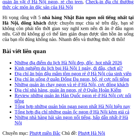
quán ăn vặt ở Hà Nội ngon, rẻ cho teen
,
Check-in địa chỉ thưởng
thức các món ăn đặc sản của Hà Nội
Hi vọng rằng với 5
nhà hàng Nhật Bản ngon nổi tiếng nhất tại
Hà Nội, đông khách
được chuyên mục chia sẻ trên đây, bạn sẽ
không còn phải tốn thời gian suy nghĩ xem nên đi ăn ở đâu ngon
nữa. Giờ thì không gì có thể làm gián đoạn được tâm hồn ăn uống
của bạn rồi đúng không nào. Nhanh đến và thưởng thức đi thôi!
Bài viết liên quan
Những địa điểm du lịch Hà Nội đẹp, độc, hot nhất 2026
Kinh nghiệm du lịch bụi Hà Nội 1 ngày, đi đâu, chơi gì?
Địa chỉ ăn bún đậu mắm tôm ngon rẻ ở Hà Nội của sinh viên
Địa chỉ ăn uống ở quận Đống Đa ngon, bổ, rẻ cực nổi tiếng
Những quán ăn chay ngon và rẻ ở Hà Nội, cực đông khách
Địa chỉ nhà hàng, quán ăn ngon, rẻ ở Quận Hoàn Kiếm
Review những quán ăn Hàn Quốc ngon rẻ ở Hà Nội cực nổi
tiếng
Tổng hợp những quán bún ngan ngon nhất Hà Nội hiện nay
Tổng hợp địa chỉ những quán ốc ngon ở Hà Nội kèm giá cả
Những nhà hàng hải sản ngon nổi tiếng, hấp dẫn nhất ở Hà
Nội
Chuyên mục:
Phượt miền Bắc
Chủ đề:
Phượt Hà Nội