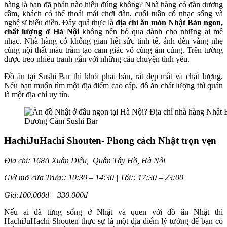
hàng là bạn đã phần nào hiểu đúng không? Nhà hàng có đàn dương
cầm, khách có thể thoải mái chơi đàn, cuối tuần có nhạc sống và
nghệ sĩ biểu diễn. Đây quả thực là
địa chỉ ăn món Nhật Bản ngon,
chất lượng ở Hà Nội
không nên bỏ qua dành cho những ai mê
nhạc. Nhà hàng có không gian hết sức tinh tế, ánh đèn vàng nhẹ
cùng nội thất màu trầm tạo cảm giác vô cùng ấm cúng. Trên tường
được treo nhiều tranh gắn với những câu chuyện tình yêu.
Đồ ăn tại Sushi Bar thì khỏi phải bàn, rất đẹp mắt và chất lượng.
Nếu bạn muốn tìm một địa điểm cao cấp, đồ ăn chất lượng thì quán
là một địa chỉ uy tín.
Dương Cầm Sushi Bar
HachiJuHachi Shouten- Phong cách Nhật trọn vẹn
Địa chỉ: 168A Xuân Diệu, Quận Tây Hồ, Hà Nội
Giờ mở cửa Trưa:: 10:30 – 14:30 | Tối:: 17:30 – 23:00
Giá:100.000đ – 330.000đ
Nếu ai đã từng sống ở Nhật và quen với đồ ăn Nhật thì
HachiJuHachi Shouten thực sự là một địa điểm lý tưởng để bạn có