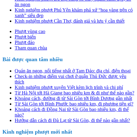
ăn ngon
Kinh nghiệm phượt Phú Yên khám phá xứ “hoa vàng trên cỏ
xanh” siêu đẹp
Kinh nghiệm phượt Cần Thơ, đánh giá và lưu ý cần thiết
Phượt vùng cao
Phượt biển
Phượt đảo
Tham quan chùa
Bài được quan tâm nhiều
Quán ăn ngon, nổi tiếng nhất ở Tam Đảo: địa chỉ, điện thoại
Check-in những điểm vui chơi ở quận Thủ Đức được yêu
thích
Kinh nghiệm phượt xuyên Việt kèm lịch trình và chi phí
Từ Hà Nội tới Hà Giang bao nhiêu km & đi như thế nào gần?
Khoảng cách, đường đi từ Sài Gòn tới Bình Dương gần nhất
Từ Sài Gòn tới Bình Phước bao nhiêu km, đi phương tiện gì?
Khoảng cách đi Đồng Nai từ Sài Gòn bao nhiêu km, đi thế
nào?
Hướng dẫn cách đi Đà Lạt từ Sài Gòn, đi thế nào gần nhất?
Kinh nghiệm phượt mới nhất