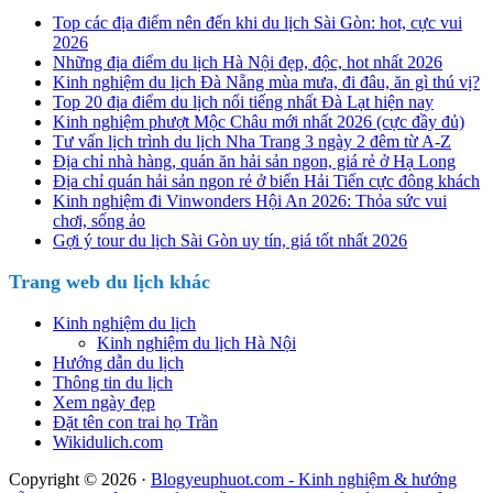
Top các địa điểm nên đến khi du lịch Sài Gòn: hot, cực vui
2026
Những địa điểm du lịch Hà Nội đẹp, độc, hot nhất 2026
Kinh nghiệm du lịch Đà Nẵng mùa mưa, đi đâu, ăn gì thú vị?
Top 20 địa điểm du lịch nổi tiếng nhất Đà Lạt hiện nay
Kinh nghiệm phượt Mộc Châu mới nhất 2026 (cực đầy đủ)
Tư vấn lịch trình du lịch Nha Trang 3 ngày 2 đêm từ A-Z
Địa chỉ nhà hàng, quán ăn hải sản ngon, giá rẻ ở Hạ Long
Địa chỉ quán hải sản ngon rẻ ở biển Hải Tiến cực đông khách
Kinh nghiệm đi Vinwonders Hội An 2026: Thỏa sức vui
chơi, sống ảo
Gợi ý tour du lịch Sài Gòn uy tín, giá tốt nhất 2026
Trang web du lịch khác
Kinh nghiệm du lịch
Kinh nghiệm du lịch Hà Nội
Hướng dẫn du lịch
Thông tin du lịch
Xem ngày đẹp
Đặt tên con trai họ Trần
Wikidulich.com
Copyright © 2026 ·
Blogyeuphuot.com - Kinh nghiệm & hướng