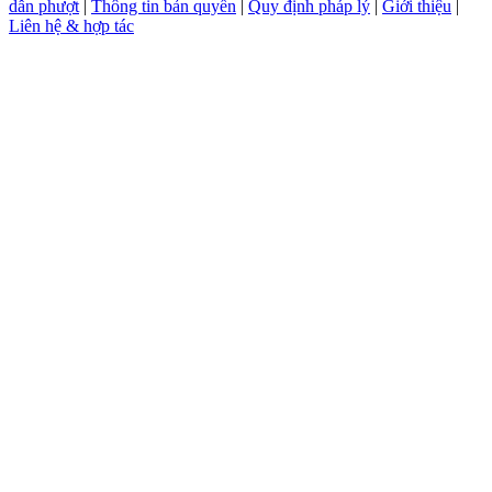
dẫn phượt
|
Thông tin bản quyền
|
Quy định pháp lý
|
Giới thiệu
|
Liên hệ & hợp tác