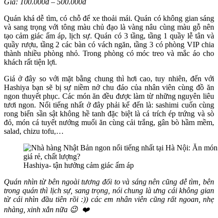
Giá: 100.000đ – 500.000đ
Quán khá dễ tìm, có chỗ để xe thoải mái. Quán có không gian sáng
và sang trọng với tông màu chủ đạo là vàng nâu cùng màu gỗ nên
tạo cảm giác ấm áp, lịch sự. Quán có 3 tầng, tầng 1 quầy lễ tân và
quầy rượu, tầng 2 các bàn có vách ngăn, tầng 3 có phòng VIP chia
thành nhiều phòng nhỏ. Trong phòng có móc treo và mắc áo cho
khách rất tiện lợi.
Giá ở đây so với mặt bằng chung thì hơi cao, tuy nhiên, đến với
Hashiya bạn sẽ bị sự niềm nở chu đáo của nhân viên cùng đồ ăn
ngon thuyết phục. Các món ăn đều được làm từ những nguyên liêu
tươi ngon. Nổi tiếng nhất ở đây phải kể đến là: sashimi cuốn cùng
rong biển sần sật không hề tanh đặc biệt là cá trích ép trứng và sò
đỏ, món cá tuyết nướng muối ăn cùng cải trắng, gân bò hầm mềm,
salad, chizu tofu,…
Hashiya- tận hưởng cảm giác ấm áp
Quán nhìn từ bên ngoài tương đối to và sáng nên cũng dễ tìm, bên
trong quán thì lịch sự, sang trọng, nói chung là ưng cái không gian
từ cái nhìn đầu tiên rồi :)) các em nhân viên cũng rất ngoan, nhẹ
nhàng, xinh xắn nữa 😉
❤
️