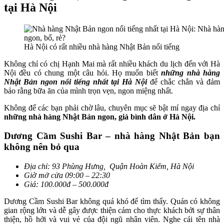
tại Hà Nội
Hà Nội có rất nhiều nhà hàng Nhật Bản nổi tiếng
Không chỉ có chị Hạnh Mai mà rất nhiều khách du lịch đến với Hà
Nội đều có chung một câu hỏi. Họ muốn biết
những nhà hàng
Nhật Bản ngon nổi tiếng nhất tại Hà Nội
để chắc chắn và đảm
bảo rằng bữa ăn của mình trọn vẹn, ngon miệng nhất.
Không để các bạn phải chờ lâu, chuyên mục sẽ bật mí ngay địa chỉ
những nhà hàng Nhật Bản ngon, giá bình dân ở Hà Nội.
Dương Cầm Sushi Bar – nhà hàng Nhật Bản bạn
không nên bỏ qua
Địa chỉ: 93 Phùng Hưng, Quận Hoàn Kiếm, Hà Nội
Giờ mở cửa 09:00 – 22:30
Giá: 100.000đ – 500.000đ
Dương Cầm Sushi Bar không quá khó để tìm thấy. Quán có không
gian rộng lớn và dễ gây được thiện cảm cho thực khách bởi sự thân
thiện, hồ hởi và vui vẻ của đội ngũ nhân viên. Nghe cái tên nhà