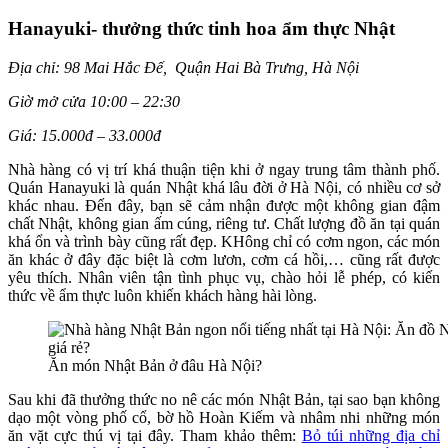
Hanayuki- thưởng thức tinh hoa ẩm thực Nhật
Địa chỉ: 98 Mai Hắc Đế, Quận Hai Bà Trưng, Hà Nội
Giờ mở cửa 10:00 – 22:30
Giá: 15.000đ – 33.000đ
Nhà hàng có vị trí khá thuận tiện khi ở ngay trung tâm thành phố.
Quán Hanayuki là quán Nhật khá lâu đời ở Hà Nội, có nhiều cơ sở
khác nhau. Đến đây, bạn sẽ cảm nhận được một không gian đậm
chất Nhật, không gian ấm cúng, riêng tư. Chất lượng đồ ăn tại quán
khá ổn và trình bày cũng rất đẹp. KHông chỉ có cơm ngon, các món
ăn khác ở đây đặc biệt là cơm lươn, cơm cá hồi,… cũng rất được
yêu thích. Nhân viên tận tình phục vụ, chào hỏi lễ phép, có kiến
thức về ẩm thực luôn khiến khách hàng hài lòng.
Ăn món Nhật Bản ở đâu Hà Nội?
Sau khi đã thưởng thức no nê các món Nhật Bản, tại sao bạn không
dạo một vòng phố cổ, bờ hồ Hoàn Kiếm và nhâm nhi những món
ăn vặt cực thú vị tại đây. Tham khảo thêm:
Bỏ túi những địa chỉ