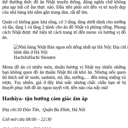
thể thưởng thức đồ ăn Nhật truyền thống, đúng nghĩa chứ không
pha tạp bất cứ ẩm thực nào. Đầu tiên phải nói đến vị trí tuyệt đẹp
của nhà hàng khi nằm gần trung tâm, rất dễ tìm.
Quán có không gian khá rộng, có 3 tầng, tầng dưới dành cho nướng
và lẩu, tầng 1 và tầng 2 dành cho ăn đồ Nhật và phòng riêng. Phong
cách Nhật được thể hiện từ cách trang trí đến menu và hương vị đồ
ăn.
HachiJuHachi Shouten
Menu đồ ăn có nhiều món, thuần hương vị Nhật tuy nhiên những
bạn không quen đồ ăn thuần Nhật thì rất khó ăn. Nhưng nếu quen
thì thích mê từ sushi, sashimi, mì, lẩu, nướng,… đến tráng miệng và
rượu. Tuy nhiên, giá ở đây khá mắc nhưng chắc chắn bạn sẽ bị
thuyết phục bởi đồ ăn ngon tuyệt vời, tiền nào của nấy mà!
Hashiya- tận hưởng cảm giác ấm áp
Địa chỉ:50 Đào Tấn, Quận Ba Đình, Hà Nội
Giờ mở cửa 08:00 – 22:30