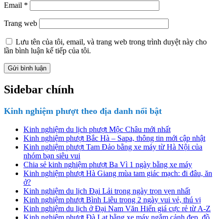
Email
*
Trang web
Lưu tên của tôi, email, và trang web trong trình duyệt này cho
lần bình luận kế tiếp của tôi.
Sidebar chính
Kinh nghiệm phượt theo địa danh nổi bật
Kinh nghiệm du lịch phượt Mộc Châu mới nhất
Kinh nghiệm phượt Bắc Hà – Sapa, thông tin mới cập nhật
Kinh nghiệm phượt Tam Đảo bằng xe máy từ Hà Nội của
nhóm bạn siêu vui
Chia sẻ kinh nghiệm phượt Ba Vì 1 ngày bằng xe máy
Kinh nghiệm phượt Hà Giang mùa tam giác mạch: đi đâu, ăn
ở?
Kinh nghiệm du lịch Đại Lải trong ngày trọn vẹn nhất
Kinh nghiệm phượt Bình Liêu trong 2 ngày vui vẻ, thú vị
Kinh nghiệm du lịch ở Đại Nam Văn Hiến giá cực rẻ từ A-Z
Kinh nghiệm phượt Đà Lạt bằng xe máy ngắm cảnh đẹp, đồ