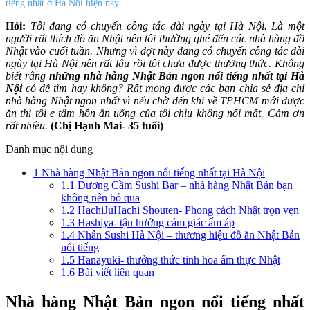
tiếng nhất ở Hà Nội hiện nay
Hỏi:
Tôi đang có chuyến công tác dài ngày tại Hà Nội. Là một
người rất thích đồ ăn Nhật nên tôi thường ghé đến các nhà hàng đồ
Nhật vào cuối tuần. Nhưng vì đợt này đang có chuyến công tác dài
ngày tại Hà Nội nên rất lâu rồi tôi chưa được thưởng thức. Không
biết rằng
những nhà hàng Nhật Bản ngon nổi tiếng nhất tại Hà
Nội
có dễ tìm hay không? Rất mong được các bạn chia sẻ địa chỉ
nhà hàng Nhật ngon nhất vì nếu chờ đến khi về TPHCM mới được
ăn thì tôi e tâm hồn ăn uống của tôi chịu không nổi mất. Cảm ơn
rất nhiều.
(Chị Hạnh Mai- 35 tuổi)
Danh mục nội dung
1
Nhà hàng Nhật Bản ngon nổi tiếng nhất tại Hà Nội
1.1
Dương Cầm Sushi Bar – nhà hàng Nhật Bản bạn
không nên bỏ qua
1.2
HachiJuHachi Shouten- Phong cách Nhật trọn vẹn
1.3
Hashiya- tận hưởng cảm giác ấm áp
1.4
Nhân Sushi Hà Nội – thương hiệu đồ ăn Nhật Bản
nổi tiếng
1.5
Hanayuki- thưởng thức tinh hoa ẩm thực Nhật
1.6
Bài viết liên quan
Nhà hàng Nhật Bản ngon nổi tiếng nhất