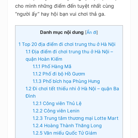
kiệm
cho mình những điểm đến tuyệt nhất cùng
“người ấy” hay hội bạn vui chơi thả ga.
Danh mục nội dung
[
Ẩn đi
]
1
Top 20 địa điểm đi chơi trung thu ở Hà Nội
1.1
Địa điểm đi chơi trung thu ở Hà Nội –
quận Hoàn Kiếm
1.1.1
Phố Hàng Mã
1.1.2
Phố đi bộ Hồ Gươm
1.1.3
Phố bích họa Phùng Hưng
1.2
Đi chơi tết thiếu nhi ở Hà Nội – quận Ba
Đình
1.2.1
Công viên Thủ Lệ
1.2.2
Công viên Lenin
1.2.3
Trung tâm thương mại Lotte Mart
1.2.4
Hoàng Thành Thăng Long
1.2.5
Văn miếu Quốc Tử Giám