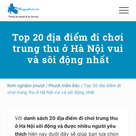
Menu
Skip
Bỏ
to
qua
Menu
main
primary
Hướng
content
sidebar
dẫn
Top 20 địa điểm đi chơi
đi
phượt,
trung thu ở Hà Nội vui
du
lịch
và sôi động nhất
tự
túc
trong
và
ngoài
Kinh nghiệm phượt
/
Phượt miền Bắc
/ Top 20 địa điểm đi
nước
chơi trung thu ở Hà Nội vui và sôi động nhất
an
toàn,
vui
vẻ,
Với
danh sách 20 địa điểm đi chơi trung thu
trải
nghiệm,
ở Hà Nội sôi động và được nhiều người yêu
tiết
thích
hiện nay dưới đây sẽ giúp bạn lựa chọn