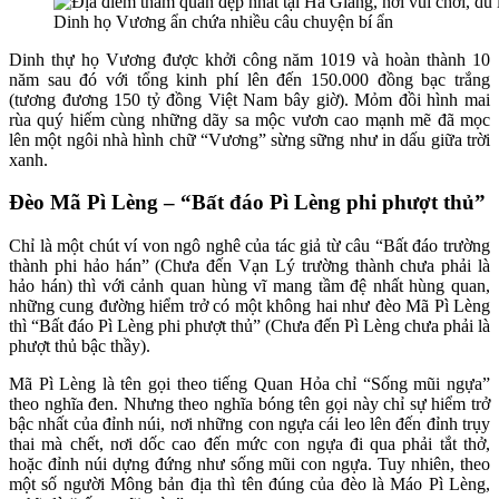
Dinh họ Vương ẩn chứa nhiều câu chuyện bí ẩn
Dinh thự họ Vương được khởi công năm 1019 và hoàn thành 10
năm sau đó với tổng kinh phí lên đến 150.000 đồng bạc trắng
(tương đương 150 tỷ đồng Việt Nam bây giờ). Mỏm đồi hình mai
rùa quý hiếm cùng những dãy sa mộc vươn cao mạnh mẽ đã mọc
lên một ngôi nhà hình chữ “Vương” sừng sững như in dấu giữa trời
xanh.
Đèo Mã Pì Lèng – “Bất đáo Pì Lèng phi phượt thủ”
Chỉ là một chút ví von ngô nghê của tác giả từ câu “Bất đáo trường
thành phi hảo hán” (Chưa đến Vạn Lý trường thành chưa phải là
hảo hán) thì với cảnh quan hùng vĩ mang tầm đệ nhất hùng quan,
những cung đường hiểm trở có một không hai như đèo Mã Pì Lèng
thì “Bất đáo Pì Lèng phi phượt thủ” (Chưa đến Pì Lèng chưa phải là
phượt thủ bậc thầy).
Mã Pì Lèng là tên gọi theo tiếng Quan Hỏa chỉ “Sống mũi ngựa”
theo nghĩa đen. Nhưng theo nghĩa bóng tên gọi này chỉ sự hiểm trở
bậc nhất của đỉnh núi, nơi những con ngựa cái leo lên đến đỉnh trụy
thai mà chết, nơi dốc cao đến mức con ngựa đi qua phải tắt thở,
hoặc đỉnh núi dựng đứng như sống mũi con ngựa. Tuy nhiên, theo
một số người Mông bản địa thì tên đúng của đèo là Máo Pì Lèng,