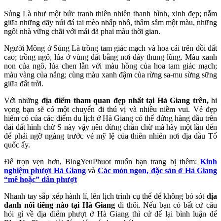
Sủng Là như một bức tranh thiên nhiên thanh bình, xinh đẹp; nằm
giữa những dãy núi đá tai mèo nhấp nhô, thâm sẫm một màu, những
ngôi nhà vững chãi với mái đã phai màu thời gian.
Người Mông ở Sủng Là trồng tam giác mạch và hoa cải trên đồi đất
cao; trồng ngô, lúa ở vùng đất bằng nơi đáy thung lũng. Màu xanh
non của ngô, lúa chen lẫn với màu hồng của hoa tam giác mạch;
màu vàng của nắng; cùng màu xanh đậm của rừng sa-mu sừng sững
giữa đất trời.
Với những
địa điểm tham quan đẹp nhất tại Hà Giang trên,
hi
vọng bạn sẽ có một chuyến đi thú vị và nhiều niềm vui. Vẻ đẹp
hiếm có của các điểm du lịch ở Hà Giang có thể đứng hàng đầu trên
dải đất hình chữ S này vậy nên đừng chần chừ mà hãy một lần đến
để phải ngỡ ngàng trước vẻ mỹ lệ của thiên nhiên nơi địa đầu Tổ
quốc ấy.
Để trọn vẹn hơn, BlogYeuPhuot muốn bạn trang bị thêm:
Kinh
nghiệm phượt Hà Giang
và
Các món ngon, đặc sản ở Hà Giang
“mê hoặc” dân phượt
Nhanh tay sắp xếp hành lí, lên lịch trình cụ thể để không bỏ sót
địa
danh nổi tiếng nào tại Hà Giang
đi thôi. Nếu bạn có bất cứ câu
hỏi gì về địa điểm phượt ở Hà Giang thì cứ để lại bình luận để