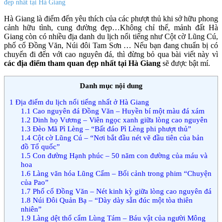
đẹp nhất tại Hà Giang
Hà Giang là điểm đến yêu thích của các phượt thủ khi sở hữu phong
cảnh hữu tình, cung đường đẹp…Không chỉ thế, mảnh đất Hà
Giang còn có nhiều địa danh du lịch nổi tiếng như Cột cờ Lũng Cú,
phố cổ Đồng Văn, Núi đôi Tam Sơn … Nếu bạn đang chuẩn bị có
chuyến đi đến với cao nguyên đá, thì đừng bỏ qua bài viết này vì
các địa điểm tham quan đẹp nhất tại Hà Giang
sẽ được bật mí.
Danh mục nội dung
1
Địa điểm du lịch nổi tiếng nhất ở Hà Giang
1.1
Cao nguyên đá Đồng Văn – Huyền bí một màu đá xám
1.2
Dinh họ Vương – Viên ngọc xanh giữa lòng cao nguyên
1.3
Đèo Mã Pì Lèng – “Bất đáo Pì Lèng phi phượt thủ”
1.4
Cột cờ Lũng Cú – “Nơi bắt đầu nét vẽ đầu tiên của bản
đồ Tổ quốc”
1.5
Con đường Hạnh phúc – 50 năm con đường của máu và
hoa
1.6
Làng văn hóa Lũng Cẩm – Bối cảnh trong phim “Chuyện
của Pao”
1.7
Phố cổ Đồng Văn – Nét kinh kỳ giữa lòng cao nguyên đá
1.8
Núi Đôi Quản Bạ – “Dày dày sẵn đúc một tòa thiên
nhiên”
1.9
Làng dệt thổ cẩm Lùng Tám – Báu vật của người Mông