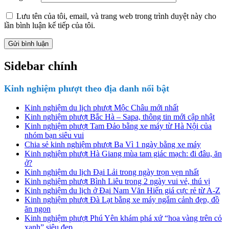
Lưu tên của tôi, email, và trang web trong trình duyệt này cho
lần bình luận kế tiếp của tôi.
Sidebar chính
Kinh nghiệm phượt theo địa danh nổi bật
Kinh nghiệm du lịch phượt Mộc Châu mới nhất
Kinh nghiệm phượt Bắc Hà – Sapa, thông tin mới cập nhật
Kinh nghiệm phượt Tam Đảo bằng xe máy từ Hà Nội của
nhóm bạn siêu vui
Chia sẻ kinh nghiệm phượt Ba Vì 1 ngày bằng xe máy
Kinh nghiệm phượt Hà Giang mùa tam giác mạch: đi đâu, ăn
ở?
Kinh nghiệm du lịch Đại Lải trong ngày trọn vẹn nhất
Kinh nghiệm phượt Bình Liêu trong 2 ngày vui vẻ, thú vị
Kinh nghiệm du lịch ở Đại Nam Văn Hiến giá cực rẻ từ A-Z
Kinh nghiệm phượt Đà Lạt bằng xe máy ngắm cảnh đẹp, đồ
ăn ngon
Kinh nghiệm phượt Phú Yên khám phá xứ “hoa vàng trên cỏ
xanh” siêu đẹp