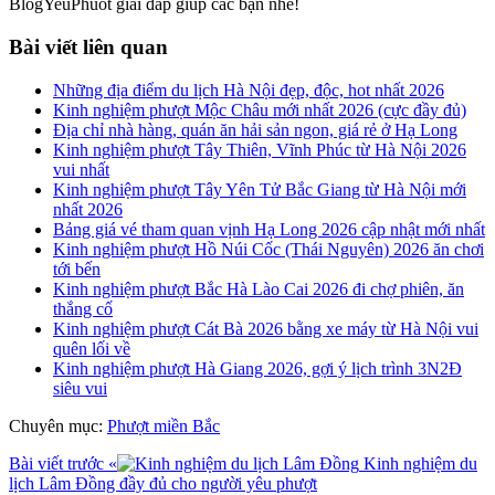
BlogYeuPhuot giải đáp giúp các bạn nhé!
Bài viết liên quan
Những địa điểm du lịch Hà Nội đẹp, độc, hot nhất 2026
Kinh nghiệm phượt Mộc Châu mới nhất 2026 (cực đầy đủ)
Địa chỉ nhà hàng, quán ăn hải sản ngon, giá rẻ ở Hạ Long
Kinh nghiệm phượt Tây Thiên, Vĩnh Phúc từ Hà Nội 2026
vui nhất
Kinh nghiệm phượt Tây Yên Tử Bắc Giang từ Hà Nội mới
nhất 2026
Bảng giá vé tham quan vịnh Hạ Long 2026 cập nhật mới nhất
Kinh nghiệm phượt Hồ Núi Cốc (Thái Nguyên) 2026 ăn chơi
tới bến
Kinh nghiệm phượt Bắc Hà Lào Cai 2026 đi chợ phiên, ăn
thắng cố
Kinh nghiệm phượt Cát Bà 2026 bằng xe máy từ Hà Nội vui
quên lối về
Kinh nghiệm phượt Hà Giang 2026, gợi ý lịch trình 3N2Đ
siêu vui
Chuyên mục:
Phượt miền Bắc
Bài viết trước
«
Kinh nghiệm du
lịch Lâm Đồng đầy đủ cho người yêu phượt