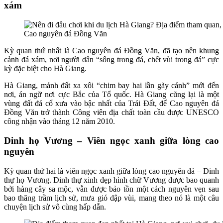
xám
Cao nguyên đá Đồng Văn
Kỳ quan thứ nhất là Cao nguyên đá Đồng Văn, đã tạo nên khung
cảnh đá xám, nơi người dân “sống trong đá, chết vùi trong đá” cực
kỳ đặc biệt cho Hà Giang.
Hà Giang, mảnh đất xa xôi “chim bay hai lần gãy cánh” mới đến
nơi, án ngữ nơi cực Bắc của Tổ quốc. Hà Giang cũng lại là một
vùng đất đá cổ xưa vào bậc nhất của Trái Đất, để Cao nguyên đá
Đồng Văn trở thành Công viên địa chất toàn cầu được UNESCO
công nhận vào tháng 12 năm 2010.
Dinh họ Vương – Viên ngọc xanh giữa lòng cao
nguyên
Kỳ quan thứ hai là viên ngọc xanh giữa lòng cao nguyên đá – Dinh
thự họ Vương. Dinh thự xinh đẹp hình chữ Vương được bao quanh
bởi hàng cây sa mộc, vẫn được bảo tồn một cách nguyên vẹn sau
bao thăng trầm lịch sử, mưa gió dập vùi, mang theo nó là một câu
chuyện lịch sử vô cùng hấp dẫn.