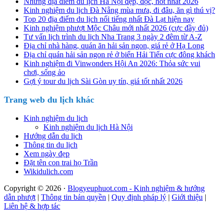
Những địa điểm du lịch Hà Nội đẹp, độc, hot nhất 2026
Kinh nghiệm du lịch Đà Nẵng mùa mưa, đi đâu, ăn gì thú vị?
Top 20 địa điểm du lịch nổi tiếng nhất Đà Lạt hiện nay
Kinh nghiệm phượt Mộc Châu mới nhất 2026 (cực đầy đủ)
Tư vấn lịch trình du lịch Nha Trang 3 ngày 2 đêm từ A-Z
Địa chỉ nhà hàng, quán ăn hải sản ngon, giá rẻ ở Hạ Long
Địa chỉ quán hải sản ngon rẻ ở biển Hải Tiến cực đông khách
Kinh nghiệm đi Vinwonders Hội An 2026: Thỏa sức vui
chơi, sống ảo
Gợi ý tour du lịch Sài Gòn uy tín, giá tốt nhất 2026
Trang web du lịch khác
Kinh nghiệm du lịch
Kinh nghiệm du lịch Hà Nội
Hướng dẫn du lịch
Thông tin du lịch
Xem ngày đẹp
Đặt tên con trai họ Trần
Wikidulich.com
Copyright © 2026 ·
Blogyeuphuot.com - Kinh nghiệm & hướng
dẫn phượt
|
Thông tin bản quyền
|
Quy định pháp lý
|
Giới thiệu
|
Liên hệ & hợp tác