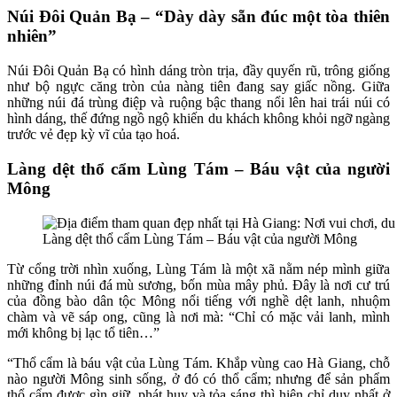
Núi Đôi Quản Bạ – “Dày dày sẵn đúc một tòa thiên
nhiên”
Núi Đôi Quản Bạ có hình dáng tròn trịa, đầy quyến rũ, trông giống
như bộ ngực căng tròn của nàng tiên đang say giấc nồng. Giữa
những núi đá trùng điệp và ruộng bậc thang nổi lên hai trái núi có
hình dáng, thế đứng ngồ ngộ khiến du khách không khỏi ngỡ ngàng
trước vẻ đẹp kỳ vĩ của tạo hoá.
Làng dệt thổ cẩm Lùng Tám – Báu vật của người
Mông
Làng dệt thổ cẩm Lùng Tám – Báu vật của người Mông
Từ cổng trời nhìn xuống, Lùng Tám là một xã nằm nép mình giữa
những đỉnh núi đá mù sương, bốn mùa mây phủ. Đây là nơi cư trú
của đồng bào dân tộc Mông nổi tiếng với nghề dệt lanh, nhuộm
chàm và vẽ sáp ong, cũng là nơi mà: “Chỉ có mặc vải lanh, mình
mới không bị lạc tổ tiên…”
“Thổ cẩm là báu vật của Lùng Tám. Khắp vùng cao Hà Giang, chỗ
nào người Mông sinh sống, ở đó có thổ cẩm; nhưng để sản phẩm
thổ cẩm được gìn giữ, phát huy và tỏa sáng thì hiện chỉ duy nhất ở