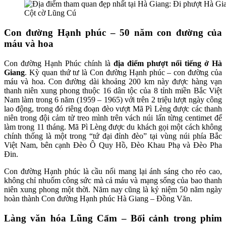
Cột cờ Lũng Cú
Con đường Hạnh phúc – 50 năm con đường của
máu và hoa
Con đường Hạnh Phúc chính là
địa điểm phượt nổi tiếng ở Hà
Giang
. Kỳ quan thứ tư là Con đường Hạnh phúc – con đường của
máu và hoa. Con đường dài khoảng 200 km này được hàng vạn
thanh niên xung phong thuộc 16 dân tộc của 8 tỉnh miền Bắc Việt
Nam làm trong 6 năm (1959 – 1965) với trên 2 triệu lượt ngày công
lao động, trong đó riêng đoạn đèo vượt Mã Pì Lèng được các thanh
niên trong đội cảm tử treo mình trên vách núi lấn từng centimet để
làm trong 11 tháng. Mã Pì Lèng được du khách gọi một cách không
chính thống là một trong “tứ đại đỉnh đèo” tại vùng núi phía Bắc
Việt Nam, bên cạnh Đèo Ô Quy Hồ, Đèo Khau Phạ và Đèo Pha
Đin.
Con đường Hạnh phúc là cầu nối mang lại ánh sáng cho rẻo cao,
không chỉ nhuốm công sức mà cả máu và mạng sống của bao thanh
niên xung phong một thời. Năm nay cũng là kỷ niệm 50 năm ngày
hoàn thành Con đường Hạnh phúc Hà Giang – Đồng Văn.
Làng văn hóa Lũng Cẩm – Bối cảnh trong phim