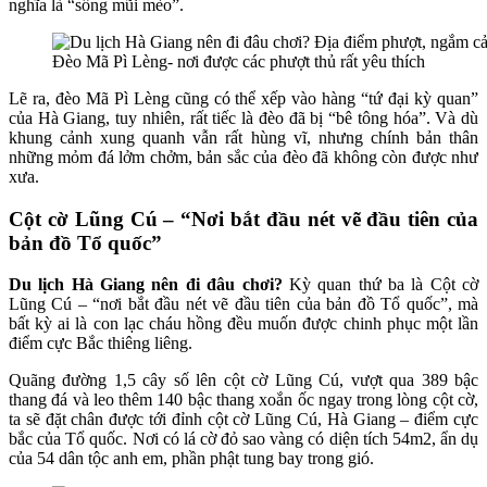
nghĩa là “sống mũi mèo”.
Đèo Mã Pì Lèng- nơi được các phượt thủ rất yêu thích
Lẽ ra, đèo Mã Pì Lèng cũng có thể xếp vào hàng “tứ đại kỳ quan”
của Hà Giang, tuy nhiên, rất tiếc là đèo đã bị “bê tông hóa”. Và dù
khung cảnh xung quanh vẫn rất hùng vĩ, nhưng chính bản thân
những mỏm đá lởm chởm, bản sắc của đèo đã không còn được như
xưa.
Cột cờ Lũng Cú – “Nơi bắt đầu nét vẽ đầu tiên của
bản đồ Tổ quốc”
Du lịch Hà Giang nên đi đâu chơi?
Kỳ quan thứ ba là Cột cờ
Lũng Cú – “nơi bắt đầu nét vẽ đầu tiên của bản đồ Tổ quốc”, mà
bất kỳ ai là con lạc cháu hồng đều muốn được chinh phục một lần
điểm cực Bắc thiêng liêng.
Quãng đường 1,5 cây số lên cột cờ Lũng Cú, vượt qua 389 bậc
thang đá và leo thêm 140 bậc thang xoắn ốc ngay trong lòng cột cờ,
ta sẽ đặt chân được tới đỉnh cột cờ Lũng Cú, Hà Giang – điểm cực
bắc của Tổ quốc. Nơi có lá cờ đỏ sao vàng có diện tích 54m2, ẩn dụ
của 54 dân tộc anh em, phần phật tung bay trong gió.