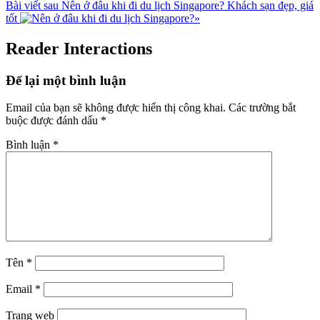
Bài viết sau
Nên ở đâu khi đi du lịch Singapore? Khách sạn đẹp, giá
tốt
»
Reader Interactions
Để lại một bình luận
Email của bạn sẽ không được hiển thị công khai.
Các trường bắt
buộc được đánh dấu
*
Bình luận
*
Tên
*
Email
*
Trang web