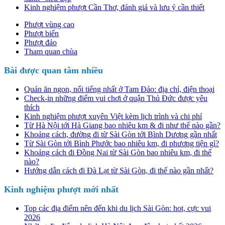
Kinh nghiệm phượt Cần Thơ, đánh giá và lưu ý cần thiết
Phượt vùng cao
Phượt biển
Phượt đảo
Tham quan chùa
Bài được quan tâm nhiều
Quán ăn ngon, nổi tiếng nhất ở Tam Đảo: địa chỉ, điện thoại
Check-in những điểm vui chơi ở quận Thủ Đức được yêu
thích
Kinh nghiệm phượt xuyên Việt kèm lịch trình và chi phí
Từ Hà Nội tới Hà Giang bao nhiêu km & đi như thế nào gần?
Khoảng cách, đường đi từ Sài Gòn tới Bình Dương gần nhất
Từ Sài Gòn tới Bình Phước bao nhiêu km, đi phương tiện gì?
Khoảng cách đi Đồng Nai từ Sài Gòn bao nhiêu km, đi thế
nào?
Hướng dẫn cách đi Đà Lạt từ Sài Gòn, đi thế nào gần nhất?
Kinh nghiệm phượt mới nhất
Top các địa điểm nên đến khi du lịch Sài Gòn: hot, cực vui
2026