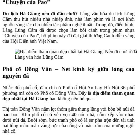
“Chuyện của Pao”
Du lịch Hà Giang nên đi đâu chơi?
Làng văn hóa du lịch Lũng
Cẩm thu hút nhiều nhà nhiếp ảnh, nhà làm phim và là nơi khởi
nguồn sáng tác cho nhiều tác phẩm nghệ thuật. Trong đó, điển hình,
Làng Lũng Cẩm đã được chọn làm bối cảnh trong phim nhựa
“Chuyện của Pao”, bộ phim này đã đạt giải thưởng Cánh diều vàng
của Hội Điện ảnh Việt Nam.
Làng văn hóa Lũng Cẩm
Phố cổ Đồng Văn – Nét kinh kỳ giữa lòng cao
nguyên đá
Nhắc đến phố cổ, đâu chỉ có Phố cổ Hội An hay Hà Nội 36 phố
phường mà còn có Phố cổ Đồng Văn. Đây là
địa điểm tham quan
đẹp nhất tại Hà Giang
bạn không nên bỏ qua.
Thị trấn Đồng Văn nằm lọt thỏm giữa thung lũng với bốn bề núi đá
bao bọc. Khu phố cổ có vẻn vẹn 40 nóc nhà, nằm xếp vào nhau
dưới núi đá. Buổi sớm, bức tranh phố cổ là sự pha trộn đến tài tình
hai tông màu: màu vàng rực của nắng và màu xám của những ngôi
nhà cổ.