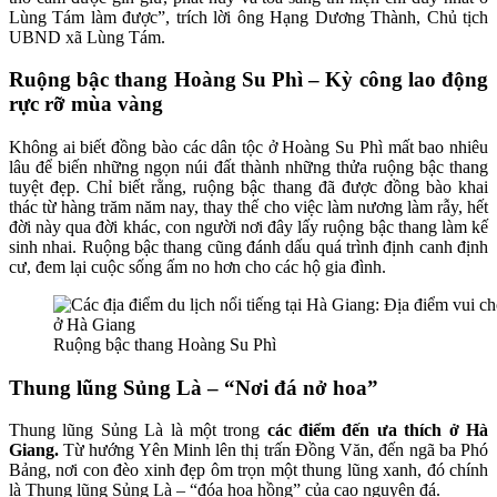
Lùng Tám làm được”, trích lời ông Hạng Dương Thành, Chủ tịch
UBND xã Lùng Tám.
Ruộng bậc thang Hoàng Su Phì – Kỳ công lao động
rực rỡ mùa vàng
Không ai biết đồng bào các dân tộc ở Hoàng Su Phì mất bao nhiêu
lâu để biến những ngọn núi đất thành những thửa ruộng bậc thang
tuyệt đẹp. Chỉ biết rằng, ruộng bậc thang đã được đồng bào khai
thác từ hàng trăm năm nay, thay thế cho việc làm nương làm rẫy, hết
đời này qua đời khác, con người nơi đây lấy ruộng bậc thang làm kế
sinh nhai. Ruộng bậc thang cũng đánh dấu quá trình định canh định
cư, đem lại cuộc sống ấm no hơn cho các hộ gia đình.
Ruộng bậc thang Hoàng Su Phì
Thung lũng Sủng Là – “Nơi đá nở hoa”
Thung lũng Sủng Là là một trong
các điểm đến ưa thích ở Hà
Giang.
Từ hướng Yên Minh lên thị trấn Đồng Văn, đến ngã ba Phó
Bảng, nơi con đèo xinh đẹp ôm trọn một thung lũng xanh, đó chính
là Thung lũng Sủng Là – “đóa hoa hồng” của cao nguyên đá.