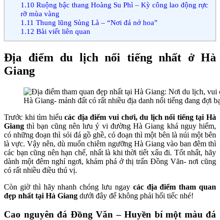
1.10
Ruộng bậc thang Hoàng Su Phì – Kỳ công lao động rực
rỡ mùa vàng
1.11
Thung lũng Sủng Là – “Nơi đá nở hoa”
1.12
Bài viết liên quan
Địa điểm du lịch nổi tiếng nhất ở Hà
Giang
Hà Giang- mảnh đất có rất nhiều địa danh nổi tiếng đang đợi 
Trước khi tìm hiểu
các địa điểm vui chơi, du lịch nổi tiếng tại Hà
Giang
thì bạn cũng nên lưu ý vi đường Hà Giang khá nguy hiểm,
có những đoạn thì sỏi đá gồ ghề, có đoạn thì một bên là núi một bên
là vực. Vậy nên, dù muốn chiêm ngưỡng Hà Giang vào ban đêm thì
các bạn cũng nên hạn chế, nhất là khi thời tiết xấu đi. Tốt nhất, hãy
dành một đêm nghỉ ngơi, khám phá ở thị trấn Đồng Văn- nơi cũng
có rất nhiều điều thú vị.
Còn giờ thì hãy nhanh chóng lưu ngay
các địa điểm tham quan
đẹp nhất tại Hà Giang
dưới đây để không phải hối tiếc nhé!
Cao nguyên đá Đồng Văn – Huyền bí một màu đá