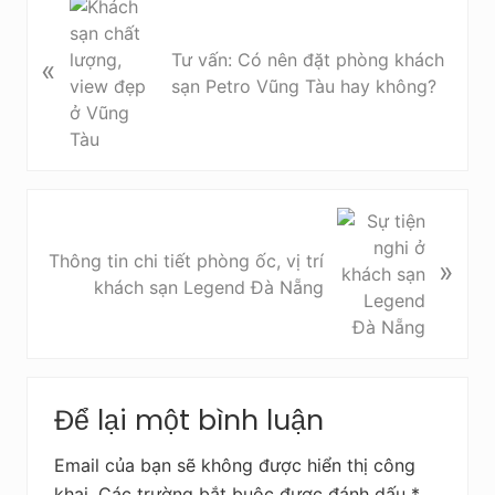
B
à
i
Tư vấn: Có nên đặt phòng khách
«
v
sạn Petro Vũng Tàu hay không?
i
ế
t
t
r
B
ư
à
Thông tin chi tiết phòng ốc, vị trí
»
ớ
i
khách sạn Legend Đà Nẵng
c
v
i
ế
t
Reader
s
Để lại một bình luận
Interactions
a
u
Email của bạn sẽ không được hiển thị công
khai.
Các trường bắt buộc được đánh dấu
*