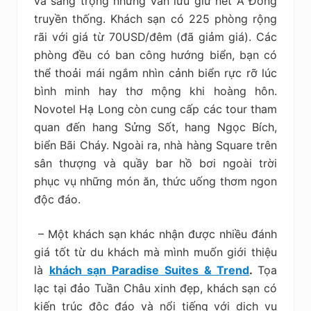
và sang trọng nhưng vẫn lưu giữ nét Á Đông
truyền thống. Khách sạn có 225 phòng rộng
rãi với giá từ 70USD/đêm (đã giảm giá). Các
phòng đều có ban công hướng biển, bạn có
thể thoải mái ngắm nhìn cảnh biển rực rỡ lúc
bình minh hay thơ mộng khi hoàng hôn.
Novotel Hạ Long còn cung cấp các tour tham
quan đến hang Sửng Sốt, hang Ngọc Bích,
biển Bãi Cháy. Ngoài ra, nhà hàng Square trên
sân thượng và quầy bar hồ bơi ngoài trời
phục vụ những món ăn, thức uống thơm ngon
độc đáo.
– Một khách sạn khác nhận được nhiều đánh
giá tốt từ du khách mà mình muốn giới thiệu
là
khách sạn Paradise Suites & Trend
.
Tọa
lạc tại đảo Tuần Châu xinh đẹp, khách sạn có
kiến trúc độc đáo và nổi tiếng với dịch vụ