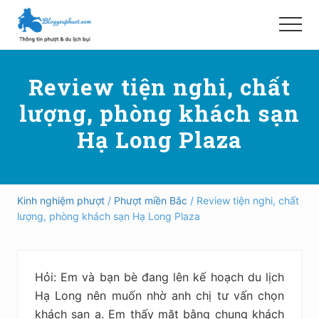
Menu
Skip
Bỏ
to
qua
Menu
main
primary
Hướng
content
sidebar
dẫn
Review tiện nghi, chất
đi
phượt,
lượng, phòng khách sạn
du
lịch
Hạ Long Plaza
tự
túc
trong
và
ngoài
Kinh nghiệm phượt
/
Phượt miền Bắc
/ Review tiện nghi, chất
nước
lượng, phòng khách sạn Hạ Long Plaza
an
toàn,
vui
vẻ,
Hỏi: Em và bạn bè đang lên kế hoạch du lịch
trải
nghiệm,
Hạ Long nên muốn nhờ anh chị tư vấn chọn
tiết
khách sạn ạ. Em thấy mặt bằng chung khách