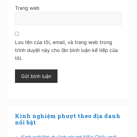
Trang web
Lưu tên của tôi, email, và trang web trong
trình duyệt này cho lần bình luận kế tiếp của
tôi.
Sidebar
Kinh nghiệm phượt theo địa danh
chính
nổi bật
Kinh nghiệm du lịch phượt Mộc Châu mới