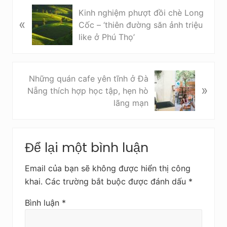
B
Kinh nghiệm phượt đồi chè Long
«
à
Cốc – ‘thiên đường săn ảnh triệu
i
like ở Phú Thọ’
v
i
ế
B
Những quán cafe yên tĩnh ở Đà
t
»
à
Nẵng thích hợp học tập, hẹn hò
t
i
lãng mạn
r
v
ư
i
Reader
ớ
ế
c
Để lại một bình luận
Interactions
t
s
Email của bạn sẽ không được hiển thị công
a
khai.
Các trường bắt buộc được đánh dấu
*
u
Bình luận
*