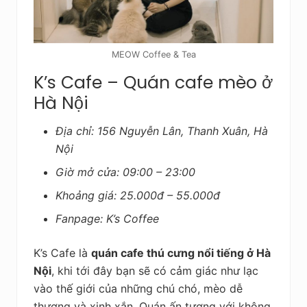
MEOW Coffee & Tea
K’s Cafe – Quán cafe mèo ở
Hà Nội
Địa chỉ: 156 Nguyễn Lân, Thanh Xuân, Hà
Nội
Giờ mở cửa: 09:00 – 23:00
Khoảng giá: 25.000đ – 55.000đ
Fanpage: K’s Coffee
K’s Cafe là
quán cafe thú cưng nổi tiếng ở Hà
Nội
, khi tới đây bạn sẽ có cảm giác như lạc
vào thế giới của những chú chó, mèo dễ
thương và xinh xắn. Quán ấn tượng với không