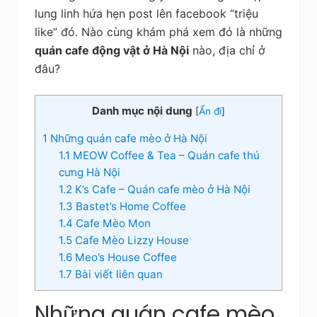
kiệm
lung linh hứa hẹn post lên facebook “triệu
like” đó. Nào cùng khám phá xem đó là những
quán cafe động vật ở Hà Nội
nào, địa chỉ ở
đâu?
Danh mục nội dung
[
Ẩn đi
]
1
Những quán cafe mèo ở Hà Nội
1.1
MEOW Coffee & Tea – Quán cafe thú
cưng Hà Nội
1.2
K’s Cafe – Quán cafe mèo ở Hà Nội
1.3
Bastet’s Home Coffee
1.4
Cafe Mèo Mon
1.5
Cafe Mèo Lizzy House
1.6
Meo’s House Coffee
1.7
Bài viết liên quan
Những quán cafe mèo