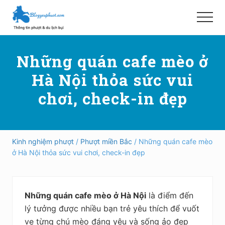
Menu
Skip
Bỏ
to
qua
Menu
main
primary
Hướng
content
sidebar
dẫn
Những quán cafe mèo ở
đi
phượt,
Hà Nội thỏa sức vui
du
lịch
chơi, check-in đẹp
tự
túc
trong
và
ngoài
Kinh nghiệm phượt
/
Phượt miền Bắc
/ Những quán cafe mèo
nước
ở Hà Nội thỏa sức vui chơi, check-in đẹp
an
toàn,
vui
vẻ,
Những quán cafe mèo ở Hà Nội
là điểm đến
trải
nghiệm,
lý tưởng được nhiều bạn trẻ yêu thích để vuốt
tiết
ve từng chú mèo đáng yêu và sống ảo đẹp