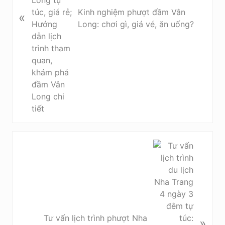
t
Kinh nghiệm phượt đầm Vân
«
r
Long: chơi gì, giá vé, ăn uống?
ư
ớ
c
B
à
i
v
i
ế
t
Tư vấn lịch trình phượt Nha
»