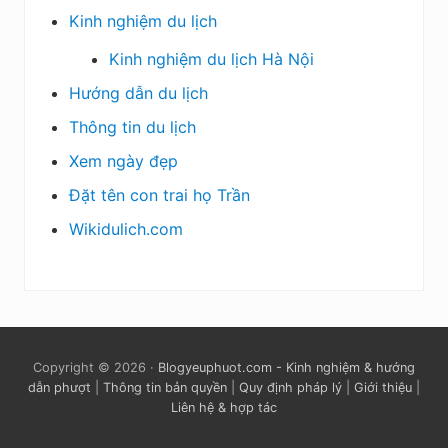
Kinh nghiệm du lịch
Kinh nghiệm du lịch Hà Nội
Hướng dẫn du lịch
Thông tin du lịch
Xem ngày đẹp
Đặt tên con trai họ Trần
Wikidulich.com
Copyright © 2026 ·
Blogyeuphuot.com - Kinh nghiệm & hướng
dẫn phượt
|
Thông tin bản quyền
|
Quy định pháp lý
|
Giới thiệu
|
Liên hệ & hợp tác