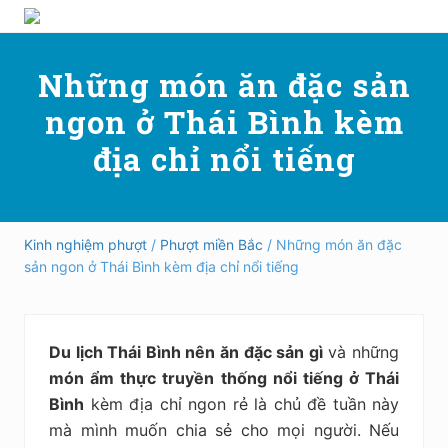
Menu
Skip
Skip
Bỏ
Hướng
to
to
qua
dẫn
right
main
primary
Những món ăn đặc sản
đi
header
content
sidebar
phượt,
ngon ở Thái Bình kèm
du
navigation
lịch
địa chỉ nổi tiếng
tự
túc
trong
và
ngoài
Kinh nghiệm phượt
/
Phượt miền Bắc
/ Những món ăn đặc
nước
sản ngon ở Thái Bình kèm địa chỉ nổi tiếng
an
toàn,
vui
vẻ,
Du lịch Thái Bình nên ăn đặc sản gì
và những
trải
nghiệm,
món ẩm thực truyền thống nổi tiếng ở Thái
tiết
Bình
kèm địa chỉ ngon rẻ là chủ đề tuần này
kiệm
mà mình muốn chia sẻ cho mọi người. Nếu