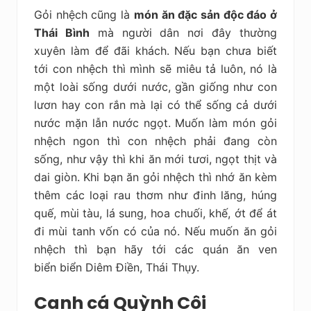
Gỏi nhệch cũng là
món ăn đặc sản độc đáo ở
Thái Bình
mà người dân nơi đây thường
xuyên làm để đãi khách. Nếu bạn chưa biết
tới con nhệch thì mình sẽ miêu tả luôn, nó là
một loài sống dưới nước, gần giống như con
lươn hay con rắn mà lại có thể sống cả dưới
nước mặn lẫn nước ngọt. Muốn làm món gỏi
nhệch ngon thì con nhệch phải đang còn
sống, như vậy thì khi ăn mới tươi, ngọt thịt và
dai giòn. Khi bạn ăn gỏi nhệch thì nhớ ăn kèm
thêm các loại rau thơm như đinh lăng, húng
quế, mùi tàu, lá sung, hoa chuối, khế, ớt để át
đi mùi tanh vốn có của nó. Nếu muốn ăn gỏi
nhệch thì bạn hãy tới các quán ăn ven
biển biển Diêm Điền, Thái Thụy.
Canh cá Quỳnh Côi