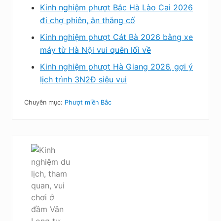
Kinh nghiệm phượt Bắc Hà Lào Cai 2026
đi chợ phiên, ăn thắng cố
Kinh nghiệm phượt Cát Bà 2026 bằng xe
máy từ Hà Nội vui quên lối về
Kinh nghiệm phượt Hà Giang 2026, gợi ý
lịch trình 3N2Đ siêu vui
Chuyên mục:
Phượt miền Bắc
B
à
i
v
i
ế
t