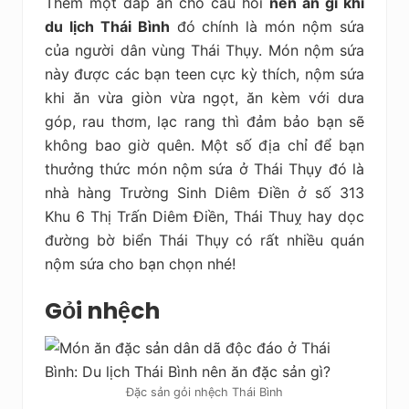
Thêm một đáp án cho câu hỏi
nên ăn gì khi
du lịch Thái Bình
đó chính là món nộm sứa
của người dân vùng Thái Thụy. Món nộm sứa
này được các bạn teen cực kỳ thích, nộm sứa
khi ăn vừa giòn vừa ngọt, ăn kèm với dưa
góp, rau thơm, lạc rang thì đảm bảo bạn sẽ
không bao giờ quên. Một số địa chỉ để bạn
thưởng thức món nộm sứa ở Thái Thụy đó là
nhà hàng Trường Sinh Diêm Điền ở số 313
Khu 6 Thị Trấn Diêm Điền, Thái Thuỵ hay dọc
đường bờ biển Thái Thụy có rất nhiều quán
nộm sứa cho bạn chọn nhé!
Gỏi nhệch
Đặc sản gỏi nhệch Thái Bình