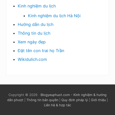
Kinh nghiệm du lịch
Kinh nghiệm du lịch Hà Nội
Hướng dẫn du lịch
Thông tin du lịch
Xem ngày đẹp
Đặt tên con trai họ Trần
Wikidulich.com
Copyright © 2026 ·
Blogyeuphuot.com - Kinh nghiệm & hướng
dẫn phượt
|
Thông tin bản quyền
|
Quy định pháp lý
|
Giới thiệu
|
Liên hệ & hợp tác