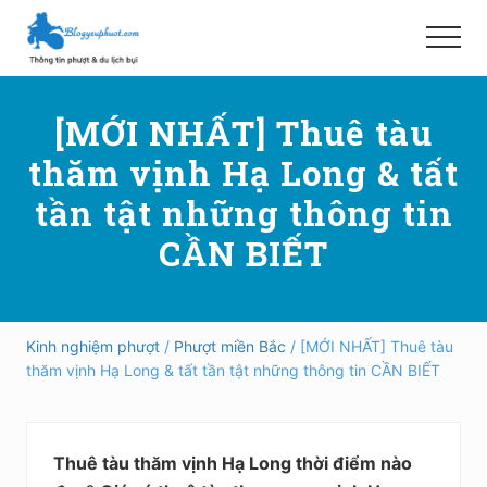
Menu
Skip
Bỏ
to
qua
Menu
main
primary
Hướng
content
sidebar
dẫn
[MỚI NHẤT] Thuê tàu
đi
phượt,
thăm vịnh Hạ Long & tất
du
lịch
tần tật những thông tin
tự
túc
CẦN BIẾT
trong
và
ngoài
nước
an
Kinh nghiệm phượt
/
Phượt miền Bắc
/ [MỚI NHẤT] Thuê tàu
toàn,
thăm vịnh Hạ Long & tất tần tật những thông tin CẦN BIẾT
vui
vẻ,
trải
nghiệm,
Thuê tàu thăm vịnh Hạ Long thời điểm nào
tiết