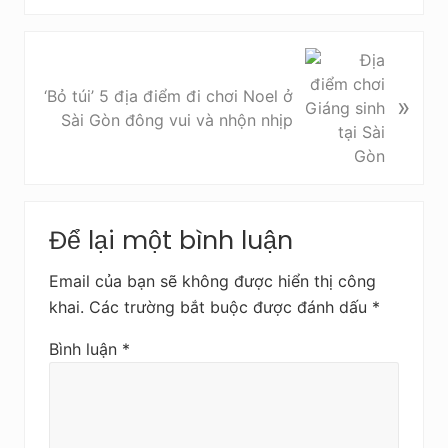
i
ế
t
B
t
à
‘Bỏ túi’ 5 địa điểm đi chơi Noel ở
»
r
i
Sài Gòn đông vui và nhộn nhịp
ư
v
ớ
i
c
ế
t
Reader
s
Để lại một bình luận
Interactions
a
u
Email của bạn sẽ không được hiển thị công
khai.
Các trường bắt buộc được đánh dấu
*
Bình luận
*