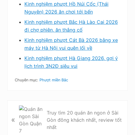
Kinh nghiệm phượt Hồ Núi Cốc (Thái
Nguyên) 2026 ăn chơi tới bến
Kinh nghiệm phượt Bắc Hà Lào Cai 2026
đi chợ phiên, ăn thắng cố
Kinh nghiệm phượt Cát Bà 2026 bằng xe
máy từ Hà Nội vui quên lối về
Kinh nghiệm phượt Hà Giang 2026, gợi ý
lịch trình 3N2Đ siêu vui
Chuyên mục:
Phượt miền Bắc
B
Truy tìm 20 quán ăn ngon ở Sài
à
«
Gòn đông khách nhất, review tốt
i
nhất
v