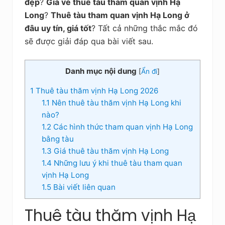
kiệm
đẹp
?
Giá vé thuê tàu tham quan vịnh Hạ
Long
?
Thuê tàu tham quan vịnh Hạ Long ở
đâu uy tín, giá tốt
? Tất cả những thắc mắc đó
sẽ được giải đáp qua bài viết sau.
Danh mục nội dung
[
Ẩn đi
]
1
Thuê tàu thăm vịnh Hạ Long 2026
1.1
Nên thuê tàu thăm vịnh Hạ Long khi
nào?
1.2
Các hình thức tham quan vịnh Hạ Long
bằng tàu
1.3
Giá thuê tàu thăm vịnh Hạ Long
1.4
Những lưu ý khi thuê tàu tham quan
vịnh Hạ Long
1.5
Bài viết liên quan
Thuê tàu thăm vịnh Hạ