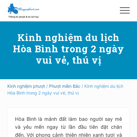
Menu
Skip
Bỏ
to
qua
Menu
main
primary
Hướng
content
sidebar
dẫn
Kinh nghiệm du lịch
đi
phượt,
Hòa Bình trong 2 ngày
du
lịch
vui vẻ, thú vị
tự
túc
trong
và
ngoài
Kinh nghiệm phượt
/
Phượt miền Bắc
/ Kinh nghiệm du lịch
nước
Hòa Bình trong 2 ngày vui vẻ, thú vị
an
toàn,
vui
vẻ,
Hòa Bình là mảnh đất làm bao người say mê
trải
nghiệm,
và yêu mến ngay từ lần đầu tiên đặt chân
tiết
đến. Với phong cảnh thiên nhiên xanh tươi và