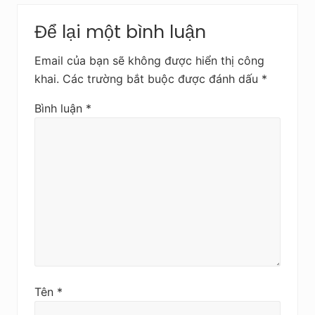
c
t
Reader
s
Để lại một bình luận
Interactions
a
u
Email của bạn sẽ không được hiển thị công
khai.
Các trường bắt buộc được đánh dấu
*
Bình luận
*
Tên
*