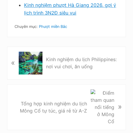
Kinh nghiệm phượt Hà Giang 2026, gợi ý
lịch trình 3N2Đ siêu vui
Chuyên mục:
Phượt miền Bắc
B
Kinh nghiệm du lịch Philippines:
«
à
nơi vui chơi, ăn uống
i
v
i
ế
B
t
à
Tổng hợp kinh nghiệm du lịch
t
»
i
Mông Cổ tự túc, giá rẻ từ A-Z
r
v
ư
i
ớ
ế