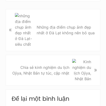
B
à
i
Những địa điểm chụp ảnh đẹp
«
v
nhất ở Đà Lạt không nên bỏ qua
i
ế
t
t
r
B
ư
à
Chia sẻ kinh nghiệm du lịch
»
ớ
i
Ojiya, Nhật Bản tự túc, cập nhật
c
v
i
ế
Reader
t
Để lại một bình luận
Interactions
s