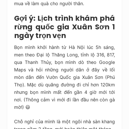
mua về làm quà cho người thân.
Gợi ý: Lịch trình khám phá
rừng quốc gia Xuân Sơn 1
ngày trọn vẹn
Bọn mình khởi hành từ Hà Nội lúc 5h sáng,
men theo Đại lộ Thăng Long, tỉnh lộ 316, 817,
qua Thanh Thủy, bọn mình dò theo Google
Maps và hỏi những người dân ở đây về lối
mòn dẫn đến Vườn Quốc gia Xuân Sơn (Phú
Thọ). Mặc dù quãng đường đi chỉ hơn 120km
nhưng bọn mình mất đến gần 4 giờ mới tới
nơi. (Thông cảm vì mới đi lần đầu nên còn gà
mờ!) 😃
Chỗ nghỉ của mình là một ngôi nhà sàn khang
trang gồm 2 tầng, mới hoàn thiện một tháng.