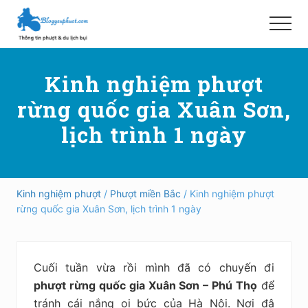
Menu
Skip
Bỏ
to
qua
Menu
main
primary
Hướng
content
sidebar
dẫn
Kinh nghiệm phượt
đi
phượt,
rừng quốc gia Xuân Sơn,
du
lịch
lịch trình 1 ngày
tự
túc
trong
và
ngoài
Kinh nghiệm phượt
/
Phượt miền Bắc
/ Kinh nghiệm phượt
nước
rừng quốc gia Xuân Sơn, lịch trình 1 ngày
an
toàn,
vui
vẻ,
Cuối tuần vừa rồi mình đã có chuyến đi
trải
nghiệm,
phượt rừng quốc gia Xuân Sơn – Phú Thọ
để
tiết
tránh cái nắng oi bức của Hà Nội. Nơi đâ