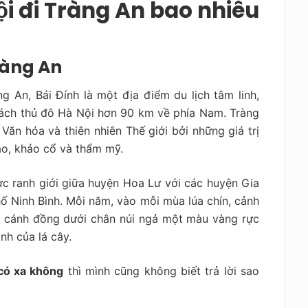
i đi Tràng An bao nhiêu
Tràng An
g An, Bái Đính là một địa điểm du lịch tâm linh,
 cách thủ đô Hà Nội hơn 90 km về phía Nam. Tràng
n hóa và thiên nhiên Thế giới bởi những giá trị
mạo, khảo cổ và thẩm mỹ.
c ranh giới giữa huyện Hoa Lư với các huyện Gia
ố Ninh Bình. Mỗi năm, vào mỗi mùa lúa chín, cảnh
ác cánh đồng dưới chân núi ngả một màu vàng rực
h của lá cây.
 có xa không
thì mình cũng không biết trả lời sao