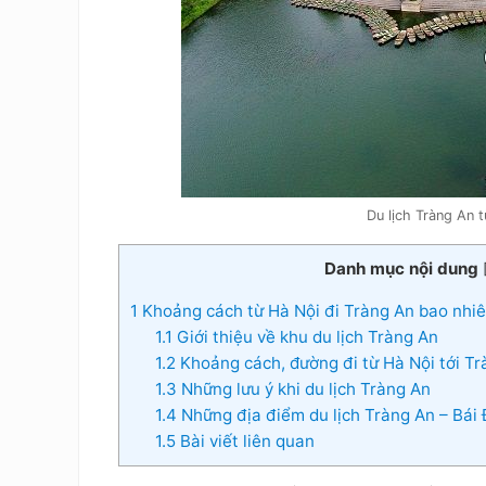
Du lịch Tràng An 
Danh mục nội dung
1
Khoảng cách từ Hà Nội đi Tràng An bao nhi
1.1
Giới thiệu về khu du lịch Tràng An
1.2
Khoảng cách, đường đi từ Hà Nội tới Tr
1.3
Những lưu ý khi du lịch Tràng An
1.4
Những địa điểm du lịch Tràng An – Bái
1.5
Bài viết liên quan