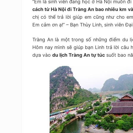
“Em là sinh viên đang học ở Hà Nội muốn đi
tiết
kiệm
cách từ Hà Nội đi Tràng An bao nhiêu km
và
chị có thể trả lời giúp em cũng như cho e
Em cảm ơn ạ!” – Bạn Thùy Linh, sinh viên Đại
Tràng An là một trong số những điểm du lị
Hôm nay mình sẽ giúp bạn Linh trả lời câu 
dựa vào
du lịch Tràng An tự túc
suốt bao nă