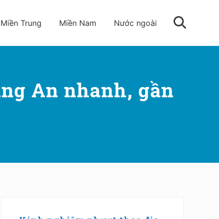
Miền Trung
Miền Nam
Nước ngoài
Tìm
kiếm
àng An nhanh, gần
Sidebar