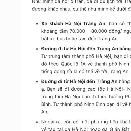
Như mình đã nói ở trên, để đi du lịch tới T
đường khác nhau, cụ thể như mình kể dưới đ
Xe khách Hà Nội Tràng An
: bạn có t
khoảng tầm 70.000 – 80.000 đồng/ ngườ
bắt xe bus hoặc taxi đến Tràng An.
Đường đi từ Hà Nội đến Tràng An bằn
Từ trung tâm thành phố Hà Nội, bạn di 
đó theo Quốc lộ 1A về thành phố Ninh 
tiếng đồng hồ là có thể về tới Tràng An.
Đường đi từ Hà Nội đến Tràng An
bằng
ạ. Bạn sẽ đi đường cao tốc Hà Nội- 
trung tâm Hà Nội bạn đi theo hướng P
Bình. Từ thành phố Ninh Bình bạn đi v
An.
Ngoài ra, còn có một phương tiện khá t
vé tàu tại ga Hà Nội hoặc ga Giáp Bát