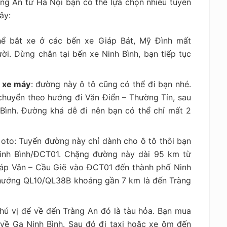
ràng An từ Hà Nội bạn có thể lựa chọn nhiều tuyến
ây:
hể bắt xe ở các bến xe Giáp Bát, Mỹ Đình mất
i. Dừng chân tại bến xe Ninh Bình, bạn tiếp tục
g xe máy
: đường này ô tô cũng có thể đi bạn nhé.
chuyển theo hướng đi Văn Điển – Thường Tín, sau
Bình. Đường khá dễ đi nên bạn có thể chỉ mất 2
 oto
: Tuyến đường này chỉ dành cho ô tô thôi bạn
Ninh Bình/ĐCT01. Chặng đường này dài 95 km từ
háp Vân – Cầu Giẽ vào ĐCT01 đến thành phố Ninh
ề hướng QL10/QL38B khoảng gần 7 km là đến Tràng
hú vị để về đến Tràng An đó là tàu hỏa. Bạn mua
 về Ga Ninh Bình. Sau đó đi taxi hoặc xe ôm đến