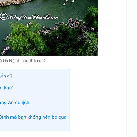
từ Hà Nội đi như thế nào?
[
Ẩn đi
]
êu km?
àng An du lịch
 Đính mà bạn không nên bỏ qua