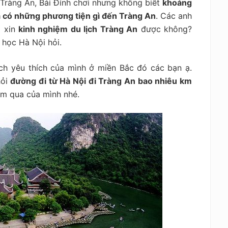
 Tràng An, Bái Đính chơi nhưng không biết
khoảng
 có những phương tiện gì đến Tràng An
. Các anh
m xin
kinh nghiệm du lịch Tràng An
được không?
 học Hà Nội hỏi.
ch yêu thích của mình ở miền Bắc đó các bạn ạ.
hỏi
đường đi
từ Hà Nội đi Tràng An bao nhiêu km
m qua của mình nhé.