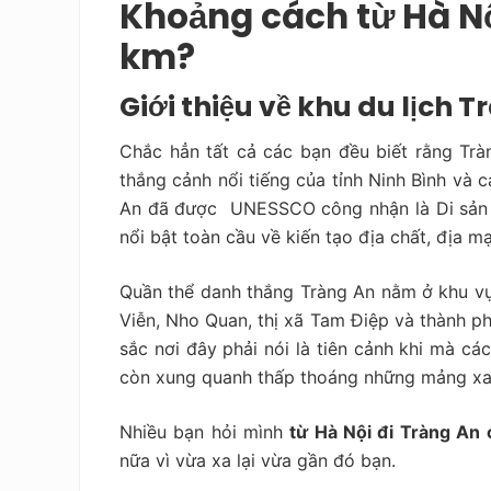
Khoảng cách từ Hà Nộ
km?
Giới thiệu về khu du lịch 
Chắc hẳn tất cả các bạn đều biết rằng Tràn
thắng cảnh nổi tiếng của tỉnh Ninh Bình và
An đã được UNESSCO công nhận là Di sản Vă
nổi bật toàn cầu về kiến tạo địa chất, địa 
Quần thể danh thắng Tràng An nằm ở khu vự
Viễn, Nho Quan, thị xã Tam Điệp và thành ph
sắc nơi đây phải nói là tiên cảnh khi mà c
còn xung quanh thấp thoáng những mảng xan
Nhiều bạn hỏi mình
từ Hà Nội đi Tràng An
nữa vì vừa xa lại vừa gần đó bạn.