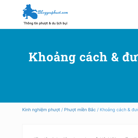
Skip
Skip
Bỏ
to
to
qua
right
main
primary
header
content
sidebar
Hướng
dẫn
navigation
đi
phượt,
Khoảng cách & đư
du
lịch
tự
túc
trong
và
ngoài
nước
an
toàn,
Kinh nghiệm phượt
/
Phượt miền Bắc
/ Khoảng cách & đườ
vui
vẻ,
trải
nghiệm,